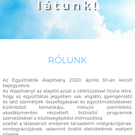
látunk!
RÓLUNK
Az Együttlátók Alapítvány 2020. április 30-án került
bejegyzésre.
Az Alapítványt az alapító azzal a célkitűzéssel hozta létre,
hogy az együttlátás jegyében vak, aliglátó, gyengénlátó
és látó személyek összefogásával és együttműködésével,
különböző tematikájú, inkluzív szemléletű,
akadálymentes részvételt biztosító programok
szervezésével a közösségépítést előmozdítsa;
ezáltal a látássérült emberek társadalmi integrációjának,
reintegrációjának, valamint önálló életvitelének esélyeit
növelje;