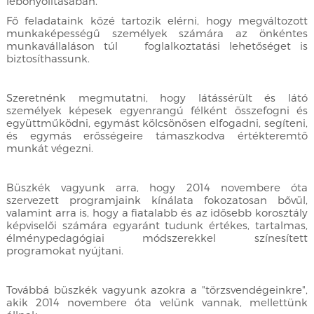
lebonyolításában.
Fő feladataink közé tartozik elérni, hogy megváltozott
munkaképességű személyek számára az önkéntes
munkavállaláson túl foglalkoztatási lehetőséget is
biztosíthassunk.
Szeretnénk megmutatni, hogy látássérült és látó
személyek képesek egyenrangú félként összefogni és
együttműködni, egymást kölcsönösen elfogadni, segíteni,
és egymás erősségeire támaszkodva értékteremtő
munkát végezni.
Büszkék vagyunk arra, hogy 2014 novembere óta
szervezett programjaink kínálata fokozatosan bővül,
valamint arra is, hogy a fiatalabb és az idősebb korosztály
képviselői számára egyaránt tudunk értékes, tartalmas,
élménypedagógiai módszerekkel színesített
programokat nyújtani.
Továbbá büszkék vagyunk azokra a "törzsvendégeinkre",
akik 2014 novembere óta velünk vannak, mellettünk