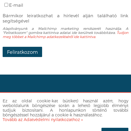
E-mail
Bármikor leiratkozhat a hírlevél alján található link
segítségével
Alapítványunk a Mailchimp marketing rendszerét használja. A
"Feliratkozom" gombra kattintva adatai ide kerülnek továbbításra.
Tudjon
meg többet a Mailchimp adatkezeléséről ide kattintva.
Facebook
|
info@egyuttlatok.hu
| 06-30-512-3377
Ez az oldal cookie-kat (sütiket) használ azért, hogy
Adatvédelmi nyilatkozat
weboldalunk böngészése során a lehető legjobb élményt
tudjuk biztosítani. A honlapunkon történő további
böngészéssel hozzájárul a cookie-k használatához.
Tovább az Adatvédelmi nyilatkozathoz »