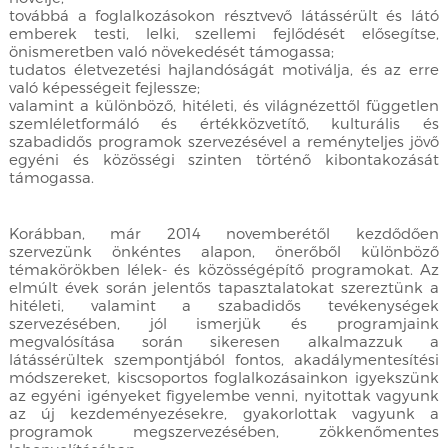
továbbá a foglalkozásokon résztvevő látássérült és látó
emberek testi, lelki, szellemi fejlődését elősegítse,
önismeretben való növekedését támogassa;
tudatos életvezetési hajlandóságát motiválja, és az erre
való képességeit fejlessze;
valamint a különböző, hitéleti, és világnézettől független
szemléletformáló és értékközvetítő, kulturális és
szabadidős programok szervezésével a reményteljes jövő
egyéni és közösségi szinten történő kibontakozását
támogassa.
Korábban, már 2014 novemberétől kezdődően
szervezünk önkéntes alapon, önerőből különböző
témakörökben lélek- és közösségépítő programokat. Az
elmúlt évek során jelentős tapasztalatokat szereztünk a
hitéleti, valamint a szabadidős tevékenységek
szervezésében, jól ismerjük és programjaink
megvalósítása során sikeresen alkalmazzuk a
látássérültek szempontjából fontos, akadálymentesítési
módszereket, kiscsoportos foglalkozásainkon igyekszünk
az egyéni igényeket figyelembe venni, nyitottak vagyunk
az új kezdeményezésekre, gyakorlottak vagyunk a
programok megszervezésében, zökkenőmentes