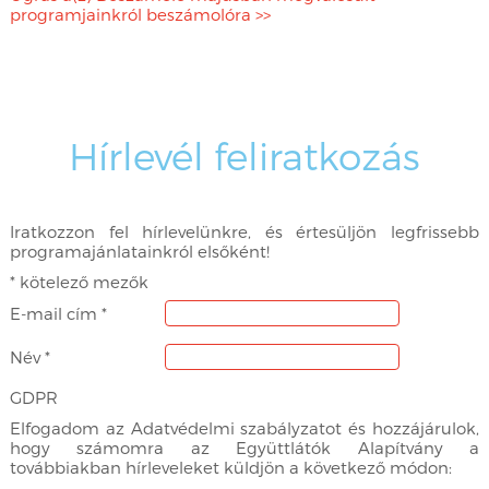
programjainkról beszámolóra >>
Hírlevél feliratkozás
Iratkozzon fel hírlevelünkre, és értesüljön legfrissebb
programajánlatainkról elsőként!
*
kötelező mezők
E-mail cím
*
Név
*
GDPR
Elfogadom az Adatvédelmi szabályzatot és hozzájárulok,
hogy számomra az Együttlátók Alapítvány a
továbbiakban hírleveleket küldjön a következő módon: