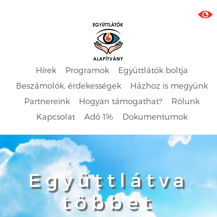
Hírek
Programok
Együttlátók boltja
Beszámolók, érdekességek
Házhoz is megyünk
Partnereink
Hogyan támogathat?
Rólunk
Kapcsolat
Adó 1%
Dokumentumok
Együttlátva
többet