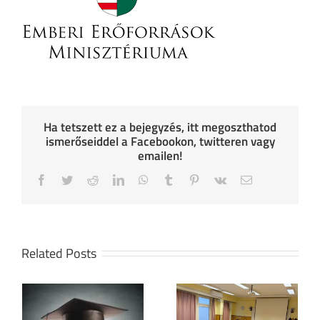
Ha tetszett ez a bejegyzés, itt megoszthatod
ismerőseiddel a Facebookon, twitteren vagy
emailen!
Facebook
Twitter
Reddit
LinkedIn
WhatsApp
Tumblr
Pinterest
Vk
Email
Related Posts