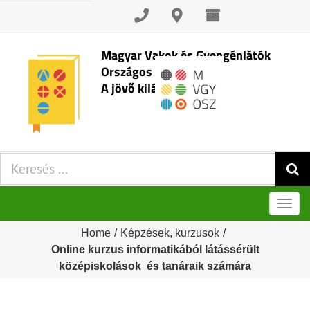
Skip
to
content
Magyar Vakok és Gyengénlátók
Országos Szövetsége
A jövő kilátásai
Keresés:
Men
Home
/
Képzések, kurzusok
/
Online kurzus informatikából látássérült
középiskolások és tanáraik számára