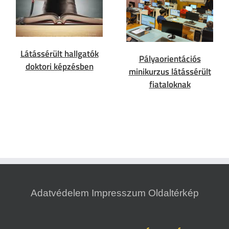
Látássérült hallgatók
Pályaorientációs
doktori képzésben
minikurzus látássérült
fiataloknak
Adatvédelem
Impresszum
Oldaltérkép