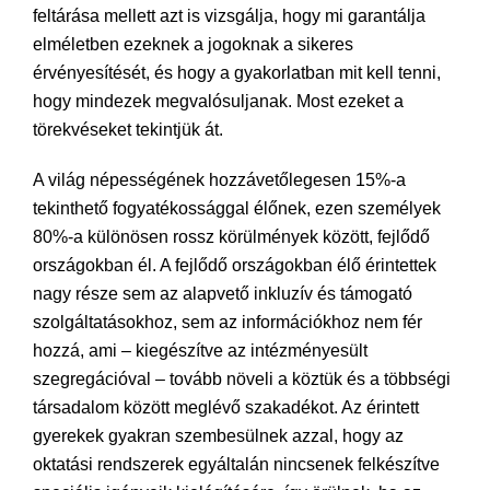
feltárása mellett azt is vizsgálja, hogy mi garantálja
elméletben ezeknek a jogoknak a sikeres
érvényesítését, és hogy a gyakorlatban mit kell tenni,
hogy mindezek megvalósuljanak. Most ezeket a
törekvéseket tekintjük át.
A világ népességének hozzávetőlegesen 15%-a
tekinthető fogyatékossággal élőnek, ezen személyek
80%-a különösen rossz körülmények között, fejlődő
országokban él. A fejlődő országokban élő érintettek
nagy része sem az alapvető inkluzív és támogató
szolgáltatásokhoz, sem az információkhoz nem fér
hozzá, ami – kiegészítve az intézményesült
szegregációval – tovább növeli a köztük és a többségi
társadalom között meglévő szakadékot. Az érintett
gyerekek gyakran szembesülnek azzal, hogy az
oktatási rendszerek egyáltalán nincsenek felkészítve