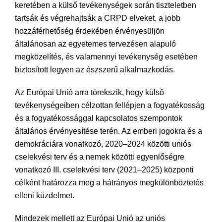
keretében a külső tevékenységek során tiszteletben
tartsák és végrehajtsák a CRPD elveket, a jobb
hozzáférhetőség érdekében érvényesüljön
általánosan az egyetemes tervezésen alapuló
megközelítés, és valamennyi tevékenység esetében
biztosított legyen az észszerű alkalmazkodás.
Az Európai Unió arra törekszik, hogy külső
tevékenységeiben célzottan fellépjen a fogyatékosság
és a fogyatékossággal kapcsolatos szempontok
általános érvényesítése terén. Az emberi jogokra és a
demokráciára vonatkozó, 2020–2024 közötti uniós
cselekvési terv és a nemek közötti egyenlőségre
vonatkozó III. cselekvési terv (2021–2025) központi
célként határozza meg a hátrányos megkülönböztetés
elleni küzdelmet.
Mindezek mellett az Európai Unió az uniós