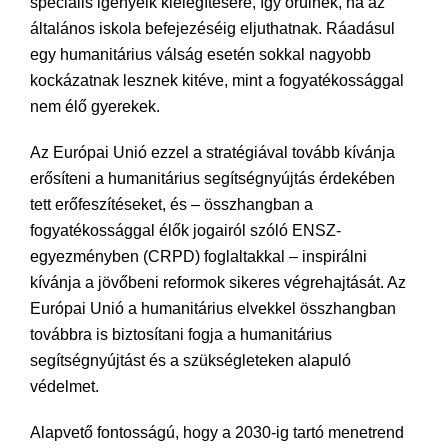
speciális igényeik kielégítésére, így örülnek, ha az
általános iskola befejezéséig eljuthatnak. Ráadásul
egy humanitárius válság esetén sokkal nagyobb
kockázatnak lesznek kitéve, mint a fogyatékossággal
nem élő gyerekek.
Az Európai Unió ezzel a stratégiával tovább kívánja
erősíteni a humanitárius segítségnyújtás érdekében
tett erőfeszítéseket, és – összhangban a
fogyatékossággal élők jogairól szóló ENSZ-
egyezményben (CRPD) foglaltakkal – inspirálni
kívánja a jövőbeni reformok sikeres végrehajtását. Az
Európai Unió a humanitárius elvekkel összhangban
továbbra is biztosítani fogja a humanitárius
segítségnyújtást és a szükségleteken alapuló
védelmet.
Alapvető fontosságú, hogy a 2030-ig tartó menetrend