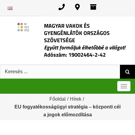
Kihagyás
MAGYAR VAKOK ÉS
GYENGÉNLÁTÓK ORSZÁGOS
SZÖVETSÉGE
Együtt formáljuk élhetőbbé a világot!
Adószám: 19002464-2-42
Keresés:
Men
Főoldal
/
Hírek
/
EU fogyatékosságügyi stratégia – központi cél
a jogok előmozdítása