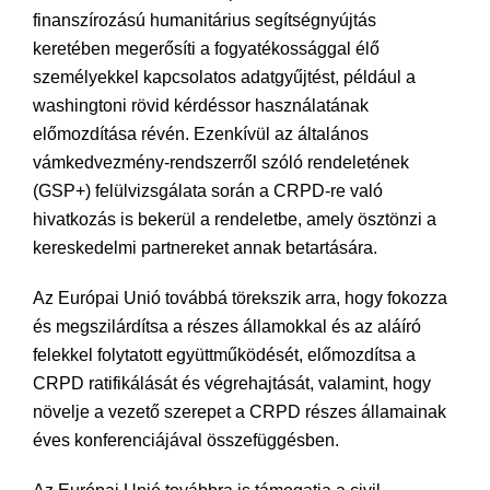
finanszírozású humanitárius segítségnyújtás
keretében megerősíti a fogyatékossággal élő
személyekkel kapcsolatos adatgyűjtést, például a
washingtoni rövid kérdéssor használatának
előmozdítása révén. Ezenkívül az általános
vámkedvezmény-rendszerről szóló rendeletének
(GSP+) felülvizsgálata során a CRPD-re való
hivatkozás is bekerül a rendeletbe, amely ösztönzi a
kereskedelmi partnereket annak betartására.
Az Európai Unió továbbá törekszik arra, hogy fokozza
és megszilárdítsa a részes államokkal és az aláíró
felekkel folytatott együttműködését, előmozdítsa a
CRPD ratifikálását és végrehajtását, valamint, hogy
növelje a vezető szerepet a CRPD részes államainak
éves konferenciájával összefüggésben.