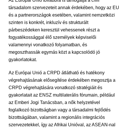
Az Európai Unió továbbra is támogatja a civil
társadalom szervezeteit annak érdekében, hogy az EU
és a partnerországok esetében, valamint nemzetközi
szinten is konkrét, inkluzív és strukturált
párbeszédeken keresztül vehessenek részt a
fogyatékossággal élő személyek képviselői
valamennyi vonatkozó folyamatban, és
megoszthassák egymás közt a kapcsolódó jó
gyakorlatokat.
Az Európai Unió a CRPD átlátható és hatékony
végrehajtásának elősegítése érdekében megosztja a
CRPD végrehajtására vonatkozó stratégiáit és
gyakorlatait az ENSZ multilaterális fórumain, például
az Emberi Jogi Tanácsban, a nők helyzetével
foglalkozó bizottságban vagy a társadalmi fejlődés
bizottságában, valamint a regionális integrációs
szervezetekkel, így az Afrikai Unióval, az ASEAN-nal