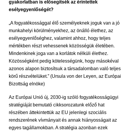
gyakorlatban is elősegítsék az érintettek
esélyegyenlőségét?
„A fogyatékossággal élő személyeknek joguk van a jó
munkahelyi körülményekhez, az önálló élethez, az
esélyegyenlőséghez, valamint ahhoz, hogy teljes
mértékben részt vehessenek közösségük életében.
Mindenkinek joga van a korlátok nélküli élethez.
Közösségként pedig kötelességünk, hogy másokéval
azonos alapon biztosítsuk a társadalomban való teljes
körű részvételüket.” (Ursula von der Leyen, az Európai
Bizottság elnöke)
Az Európai Unió új, 2030-ig szóló fogyatékosságügyi
stratégiáját bemutató cikksorozatunk előző hat
részében áttekintettük az EU jelenlegi szociális
rendszerének vívmányait és annak hiányosságait az
egyes tagállamokban. A stratégia azonban ezek