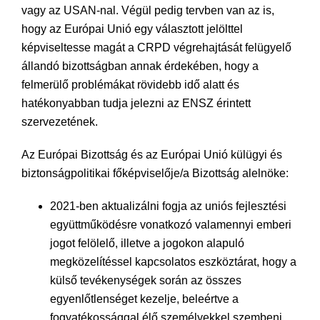
vagy az USAN-nal. Végül pedig tervben van az is,
hogy az Európai Unió egy választott jelölttel
képviseltesse magát a CRPD végrehajtását felügyelő
állandó bizottságban annak érdekében, hogy a
felmerülő problémákat rövidebb idő alatt és
hatékonyabban tudja jelezni az ENSZ érintett
szervezetének.
Az Európai Bizottság és az Európai Unió külügyi és
biztonságpolitikai főképviselője/a Bizottság alelnöke:
2021-ben aktualizálni fogja az uniós fejlesztési
együttműködésre vonatkozó valamennyi emberi
jogot felölelő, illetve a jogokon alapuló
megközelítéssel kapcsolatos eszköztárat, hogy a
külső tevékenységek során az összes
egyenlőtlenséget kezelje, beleértve a
fogyatékossággal élő személyekkel szembeni