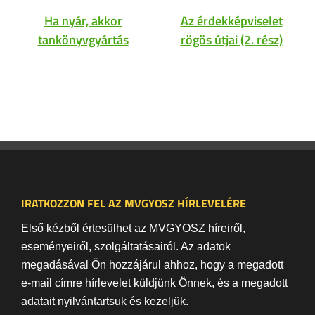
Ha nyár, akkor
Az érdekképviselet
tankönyvgyártás
rögös útjai (2. rész)
IRATKOZZON FEL AZ MVGYOSZ HÍRLEVELÉRE
Első kézből értesülhet az MVGYOSZ híreiről,
eseményeiről, szolgáltatásairól. Az adatok
megadásával Ön hozzájárul ahhoz, hogy a megadott
e-mail címre hírlevelet küldjünk Önnek, és a megadott
adatait nyilvántartsuk és kezeljük.