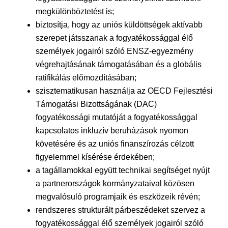
megkülönböztetést is;
biztosítja, hogy az uniós küldöttségek aktívabb
szerepet játsszanak a fogyatékossággal élő
személyek jogairól szóló ENSZ-egyezmény
végrehajtásának támogatásában és a globális
ratifikálás előmozdításában;
szisztematikusan használja az OECD Fejlesztési
Támogatási Bizottságának (DAC)
fogyatékossági mutatóját a fogyatékossággal
kapcsolatos inkluzív beruházások nyomon
követésére és az uniós finanszírozás célzott
figyelemmel kísérése érdekében;
a tagállamokkal együtt technikai segítséget nyújt
a partnerországok kormányzataival közösen
megvalósuló programjaik és eszközeik révén;
rendszeres strukturált párbeszédeket szervez a
fogyatékossággal élő személyek jogairól szóló