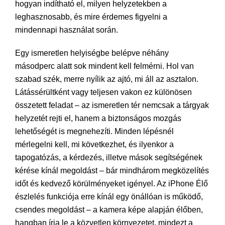
hogyan indítható el, milyen helyzetekben a
leghasznosabb, és mire érdemes figyelni a
mindennapi használat során.
Egy ismeretlen helyiségbe belépve néhány
másodperc alatt sok mindent kell felmérni. Hol van
szabad szék, merre nyílik az ajtó, mi áll az asztalon.
Látássérültként vagy teljesen vakon ez különösen
összetett feladat – az ismeretlen tér nemcsak a tárgyak
helyzetét rejti el, hanem a biztonságos mozgás
lehetőségét is megnehezíti. Minden lépésnél
mérlegelni kell, mi következhet, és ilyenkor a
tapogatózás, a kérdezés, illetve mások segítségének
kérése kínál megoldást – bár mindhárom megközelítés
időt és kedvező körülményeket igényel. Az iPhone Élő
észlelés funkciója erre kínál egy önállóan is működő,
csendes megoldást – a kamera képe alapján élőben,
hangban írja le a közvetlen környezetet, mindezt a