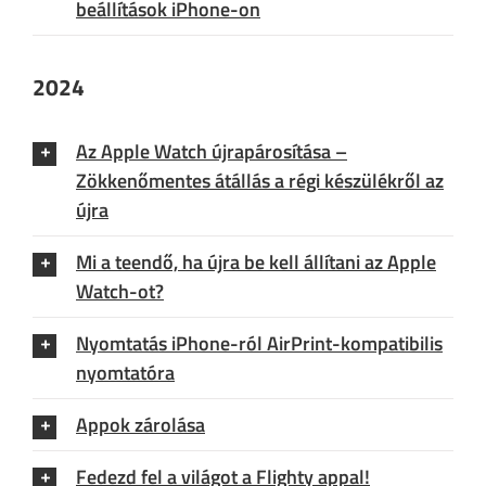
beállítások iPhone-on
2024
Az Apple Watch újrapárosítása –
Zökkenőmentes átállás a régi készülékről az
újra
Mi a teendő, ha újra be kell állítani az Apple
Watch-ot?
Nyomtatás iPhone-ról AirPrint-kompatibilis
nyomtatóra
Appok zárolása
Fedezd fel a világot a Flighty appal!