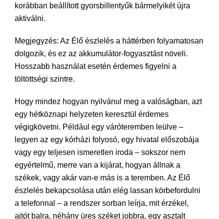
korábban beállított gyorsbillentyűk bármelyikét újra
aktiválni.
Megjegyzés: Az Élő észlelés a háttérben folyamatosan
dolgozik, és ez az akkumulátor-fogyasztást növeli.
Hosszabb használat esetén érdemes figyelni a
töltöttségi szintre.
Hogy mindez hogyan nyilvánul meg a valóságban, azt
egy hétköznapi helyzeten keresztül érdemes
végigkövetni. Például egy váróteremben leülve –
legyen az egy kórházi folyosó, egy hivatal előszobája
vagy egy teljesen ismeretlen iroda – sokszor nem
egyértelmű, merre van a kijárat, hogyan állnak a
székek, vagy akár van-e más is a teremben. Az Élő
észlelés bekapcsolása után elég lassan körbefordulni
a telefonnal – a rendszer sorban leírja, mit érzékel,
ajtót balra, néhány üres széket jobbra, egy asztalt