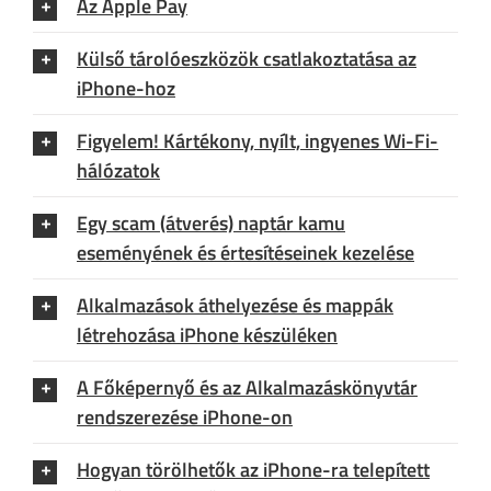
Az Apple Pay
Külső tárolóeszközök csatlakoztatása az
iPhone-hoz
Figyelem! Kártékony, nyílt, ingyenes Wi-Fi-
hálózatok
Egy scam (átverés) naptár kamu
eseményének és értesítéseinek kezelése
Alkalmazások áthelyezése és mappák
létrehozása iPhone készüléken
A Főképernyő és az Alkalmazáskönyvtár
rendszerezése iPhone-on
Hogyan törölhetők az iPhone-ra telepített