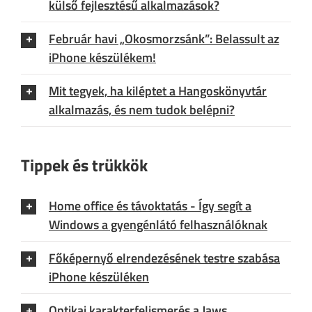
külső fejlesztésű alkalmazások?
Február havi „Okosmorzsánk”: Belassult az
iPhone készülékem!
Mit tegyek, ha kiléptet a Hangoskönyvtár
alkalmazás, és nem tudok belépni?
Tippek és trükkök
Home office és távoktatás - Így segít a
Windows a gyengénlátó felhasználóknak
Főképernyő elrendezésének testre szabása
iPhone készüléken
Optikai karakterfelismerés a Jaws