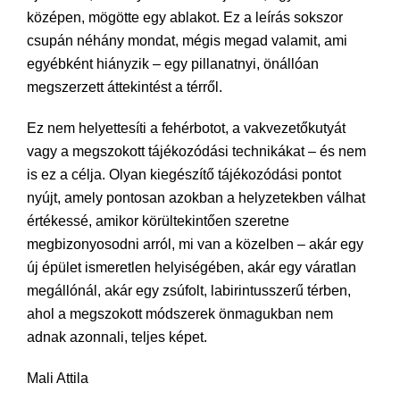
középen, mögötte egy ablakot. Ez a leírás sokszor
csupán néhány mondat, mégis megad valamit, ami
egyébként hiányzik – egy pillanatnyi, önállóan
megszerzett áttekintést a térről.
Ez nem helyettesíti a fehérbotot, a vakvezetőkutyát
vagy a megszokott tájékozódási technikákat – és nem
is ez a célja. Olyan kiegészítő tájékozódási pontot
nyújt, amely pontosan azokban a helyzetekben válhat
értékessé, amikor körültekintően szeretne
megbizonyosodni arról, mi van a közelben – akár egy
új épület ismeretlen helyiségében, akár egy váratlan
megállónál, akár egy zsúfolt, labirintusszerű térben,
ahol a megszokott módszerek önmagukban nem
adnak azonnali, teljes képet.
Mali Attila