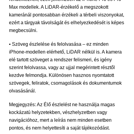
Max modellek. A LiDAR-érzékelő a megszokott
kameránál pontosabban érzékeli a térbeli viszonyokat,
ezért a tárgyak távolságát és elhelyezkedését is képes
megbecsülni.
• Szöveg észlelése és felolvasása – ez minden
iPhone-modellen elérhető, LiDAR nélkül is. A kamera
elé tartott szöveget a rendszer felismeri, és igény
szerint felolvassa, vagy az ujjal megérintett résztől
kezdve felmondja. Különösen hasznos nyomtatott
szövegek, feliratok, csomagolások és dokumentumok
olvasásánál.
Megjegyzés: Az Élő észlelést ne használja magas
kockázatú helyzetekben, vészhelyzetben vagy
navigációhoz, mert a leírás nem minden esetben
pontos, és nem helyettesíti a saját tájékozódást.