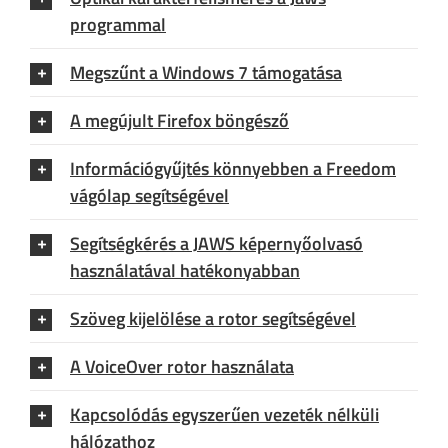
programmal
Megszűnt a Windows 7 támogatása
A megújult Firefox böngésző
Információgyűjtés könnyebben a Freedom
vágólap segítségével
Segítségkérés a JAWS képernyőolvasó
használatával hatékonyabban
Szöveg kijelölése a rotor segítségével
A VoiceOver rotor használata
Kapcsolódás egyszerűen vezeték nélküli
hálózathoz