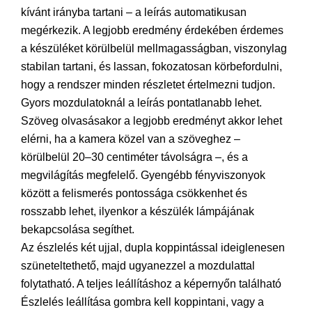
kívánt irányba tartani – a leírás automatikusan
megérkezik. A legjobb eredmény érdekében érdemes
a készüléket körülbelül mellmagasságban, viszonylag
stabilan tartani, és lassan, fokozatosan körbefordulni,
hogy a rendszer minden részletet értelmezni tudjon.
Gyors mozdulatoknál a leírás pontatlanabb lehet.
Szöveg olvasásakor a legjobb eredményt akkor lehet
elérni, ha a kamera közel van a szöveghez –
körülbelül 20–30 centiméter távolságra –, és a
megvilágítás megfelelő. Gyengébb fényviszonyok
között a felismerés pontossága csökkenhet és
rosszabb lehet, ilyenkor a készülék lámpájának
bekapcsolása segíthet.
Az észlelés két ujjal, dupla koppintással ideiglenesen
szüneteltethető, majd ugyanezzel a mozdulattal
folytatható. A teljes leállításhoz a képernyőn található
Észlelés leállítása gombra kell koppintani, vagy a