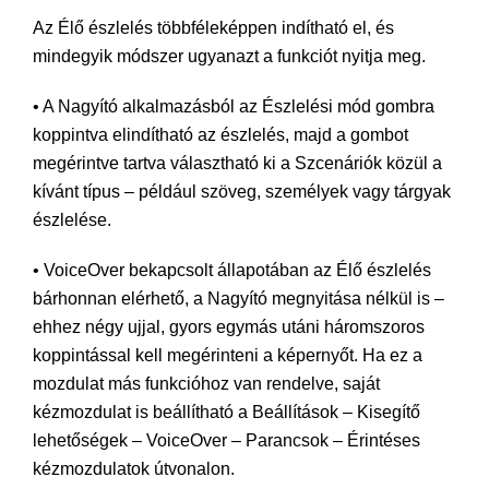
Az Élő észlelés többféleképpen indítható el, és
mindegyik módszer ugyanazt a funkciót nyitja meg.
• A Nagyító alkalmazásból az Észlelési mód gombra
koppintva elindítható az észlelés, majd a gombot
megérintve tartva választható ki a Szcenáriók közül a
kívánt típus – például szöveg, személyek vagy tárgyak
észlelése.
• VoiceOver bekapcsolt állapotában az Élő észlelés
bárhonnan elérhető, a Nagyító megnyitása nélkül is –
ehhez négy ujjal, gyors egymás utáni háromszoros
koppintással kell megérinteni a képernyőt. Ha ez a
mozdulat más funkcióhoz van rendelve, saját
kézmozdulat is beállítható a Beállítások – Kisegítő
lehetőségek – VoiceOver – Parancsok – Érintéses
kézmozdulatok útvonalon.