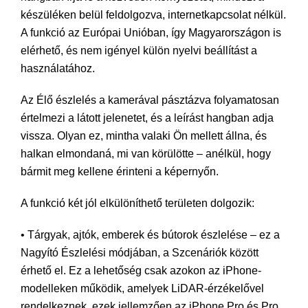
készüléken belül feldolgozva, internetkapcsolat nélkül.
A funkció az Európai Unióban, így Magyarországon is
elérhető, és nem igényel külön nyelvi beállítást a
használatához.
Az Élő észlelés a kamerával pásztázva folyamatosan
értelmezi a látott jelenetet, és a leírást hangban adja
vissza. Olyan ez, mintha valaki Ön mellett állna, és
halkan elmondaná, mi van körülötte – anélkül, hogy
bármit meg kellene érinteni a képernyőn.
A funkció két jól elkülöníthető területen dolgozik:
• Tárgyak, ajtók, emberek és bútorok észlelése – ez a
Nagyító Észlelési módjában, a Szcenáriók között
érhető el. Ez a lehetőség csak azokon az iPhone-
modelleken működik, amelyek LiDAR-érzékelővel
rendelkeznek, ezek jellemzően az iPhone Pro és Pro