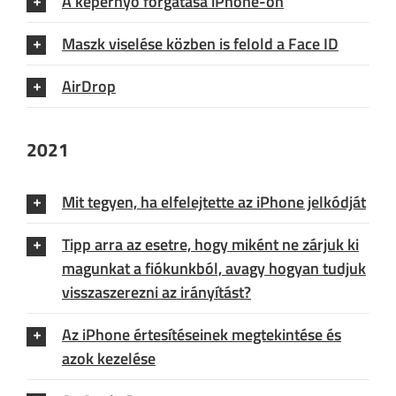
A képernyő forgatása iPhone-on
Maszk viselése közben is felold a Face ID
AirDrop
2021
Mit tegyen, ha elfelejtette az iPhone jelkódját
Tipp arra az esetre, hogy miként ne zárjuk ki
magunkat a fiókunkból, avagy hogyan tudjuk
visszaszerezni az irányítást?
Az iPhone értesítéseinek megtekintése és
azok kezelése