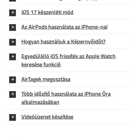
iOS 17 készenléti mód
Az AirPods használata az iPhone-nal
Hogyan használjuk a Képernyőidőt?
Egyedülálló iOS frissítés az Apple Watch
keresése funkció
AirTagek megosztása
Több időzítő használata az iPhone Óra
alkalmazásában
Videóüzenet készítése