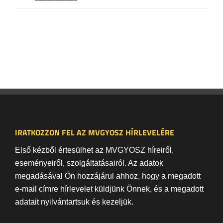
IRATKOZZON FEL AZ MVGYOSZ HÍRLEVELÉRE
Első kézből értesülhet az MVGYOSZ híreiről,
eseményeiről, szolgáltatásairól. Az adatok
megadásával Ön hozzájárul ahhoz, hogy a megadott
e-mail címre hírlevelet küldjünk Önnek, és a megadott
adatait nyilvántartsuk és kezeljük.