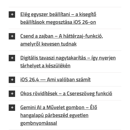
Elég egyszer beállítani – a kisegítő
beállítások megosztása iOS 26-on
Csend a zajban – A háttérzaj-funkció,
amelyről kevesen tudnak
Digitális tavaszi nagytakarítás – így nyerjen
tárhelyet a készülékén
iOS 26.4 — Ami valóban számít
Okos rövidítések – a Csereszöveg funkció
Gemini AI a Művelet gombon – Élő
hangalapú párbeszéd egyetlen
gombnyomással