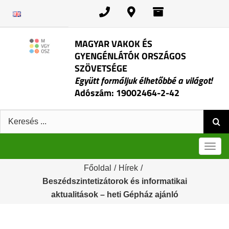
Kihagyás
MAGYAR VAKOK ÉS
GYENGÉNLÁTÓK ORSZÁGOS
SZÖVETSÉGE
Együtt formáljuk élhetőbbé a világot!
Adószám: 19002464-2-42
Keresés:
Men
Főoldal
/
Hírek
/
Beszédszintetizátorok és informatikai
aktualitások – heti Gépház ajánló