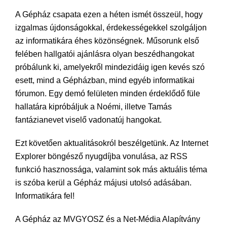
A Gépház csapata ezen a héten ismét összeül, hogy
izgalmas újdonságokkal, érdekességekkel szolgáljon
az informatikára éhes közönségnek. Műsorunk első
felében hallgatói ajánlásra olyan beszédhangokat
próbálunk ki, amelyekről mindezidáig igen kevés szó
esett, mind a Gépházban, mind egyéb informatikai
fórumon. Egy demó felületen minden érdeklődő füle
hallatára kipróbáljuk a Noémi, illetve Tamás
fantázianevet viselő vadonatúj hangokat.
Ezt követően aktualitásokról beszélgetünk. Az Internet
Explorer böngésző nyugdíjba vonulása, az RSS
funkció hasznossága, valamint sok más aktuális téma
is szóba kerül a Gépház májusi utolsó adásában.
Informatikára fel!
A Gépház az MVGYOSZ és a Net-Média Alapítvány