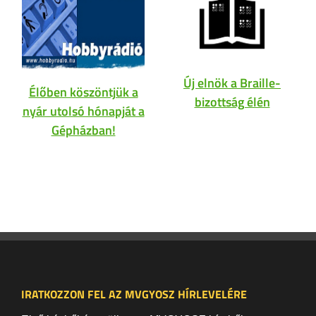
Új elnök a Braille-
Élőben köszöntjük a
bizottság élén
nyár utolsó hónapját a
Gépházban!
IRATKOZZON FEL AZ MVGYOSZ HÍRLEVELÉRE