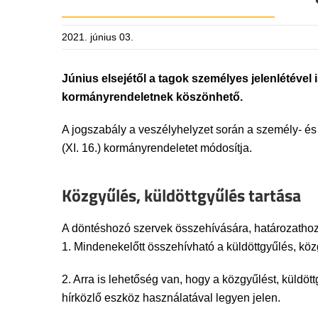
2021. június 03.
Június elsejétől a tagok személyes jelenlétével 
kormányrendeletnek köszönhető.
A jogszabály a veszélyhelyzet során a személy- é
(XI. 16.) kormányrendeletet módosítja.
Közgyűlés, küldöttgyűlés tartása
A döntéshozó szervek összehívására, határozathoza
1. Mindenekelőtt összehívható a küldöttgyűlés, köz
2. Arra is lehetőség van, hogy a közgyűlést, küldö
hírközlő eszköz használatával legyen jelen.