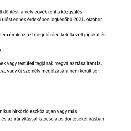
tt döntést, amely egyébként a közgyűlés,
vüli ülést ennek érdekében legkésőbb 2021. október
nem érinti az azt megelőzően keletkezett jogokat és
n.
ek vagy testületi tagjának megválasztása iránt is,
ra, vagy új személy megbízására nem került sor.
onikus hírközlő eszköz útján vagy más
t és az irányítással kapcsolatos döntéseket írásban