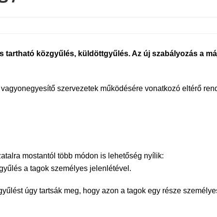
is tartható közgyűlés, küldöttgyűlés. Az új szabályozás a má
s vagyonegyesítő szervezetek működésére vonatkozó eltérő rend
talra mostantól több módon is lehetőség nyílik:
gyűlés a tagok személyes jelenlétével.
ttgyűlést úgy tartsák meg, hogy azon a tagok egy része személy