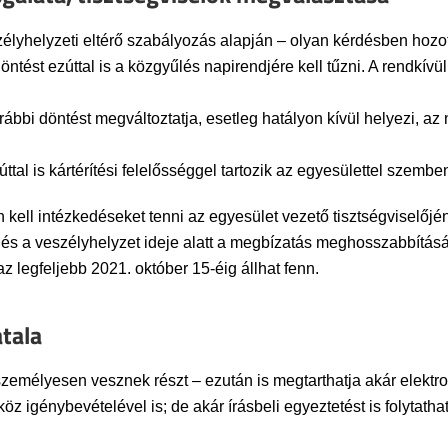
élyhelyzeti eltérő szabályozás alapján – olyan kérdésben hozo
döntést ezúttal is a közgyűlés napirendjére kell tűzni. A rendkí
bbi döntést megváltoztatja, esetleg hatályon kívül helyezi, az 
tal is kártérítési felelősséggel tartozik az egyesülettel szembe
kell intézkedéseket tenni az egyesület vezető tisztségviselőjén
 és a veszélyhelyzet ideje alatt a megbízatás meghosszabbításá
z legfeljebb 2021. október 15-éig állhat fenn.
tala
személyesen vesznek részt – ezután is megtarthatja akár elektr
z igénybevételével is; de akár írásbeli egyeztetést is folytatha