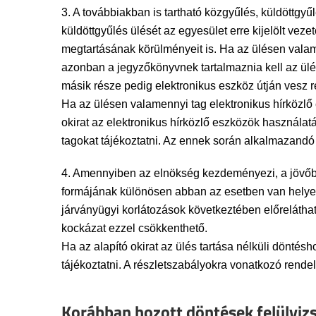
3. A továbbiakban is tartható közgyűlés, küldöttgy
küldöttgyűlés ülését az egyesület erre kijelölt vezet
megtartásának körülményeit is. Ha az ülésen valamen
azonban a jegyzőkönyvnek tartalmaznia kell az ülé
másik része pedig elektronikus eszköz útján vesz rész
Ha az ülésen valamennyi tag elektronikus hírközlő e
okirat az elektronikus hírközlő eszközök használatá
tagokat tájékoztatni. Az ennek során alkalmazandó s
4. Amennyiben az elnökség kezdeményezi, a jövőben
formájának különösen abban az esetben van helye, h
járványügyi korlátozások következtében előrelátha
kockázat ezzel csökkenthető.
Ha az alapító okirat az ülés tartása nélküli döntésh
tájékoztatni. A részletszabályokra vonatkozó rendel
Korábban hozott döntések felülvizs