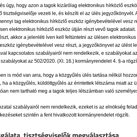
űlés úgy, hogy azon a tagok kizárólag elektronikus hírközlő eszk
ő tisztségviselője vezeti le, és készíti el az ülés jegyzőkönyvét
nyi tag elektronikus hírközlő eszköz igénybevételével vesz rész
sen elektronikus hírközlő eszköz útján részt vevő tagok adatait
t, akkor a jelenléti íven kell feltüntetni az ülésen elektronikus
szköz igénybevételével vesz részt, a jegyzőkönyvet az ülést leve
val kapcsolatos szabályairól nem rendelkezik, e szabályokat az 
zabályokat az 502/2020. (XI. 16.) kormányrendelet 4. §-a rögzít
 is mód van arra, hogy a közgyűlés ülés tartása nélkül hozzon 
a a közgyűlés, küldöttgyűlés az érintettek létszáma miatt az ül
tóan nem tartható meg a tagok teljes létszámban való személy
ozatal szabályairól nem rendelkezik, ezeket is az elnökség felada
kezéseket szintén a fent hivatkozott kormányrendelet rögzíti.
gálata, tisztségviselők megválasztása