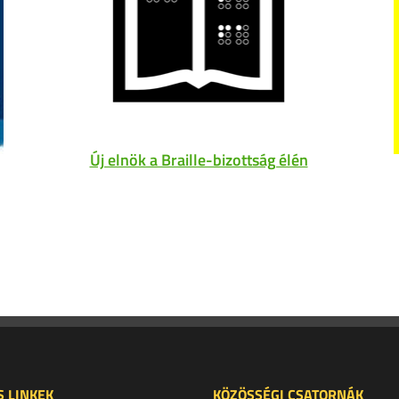
Új elnök a Braille-bizottság élén
 LINKEK
KÖZÖSSÉGI CSATORNÁK