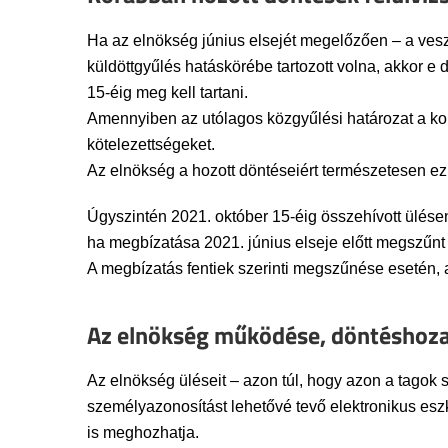
Ha az elnökség június elsejét megelőzően – a vesz
küldöttgyűlés hatáskörébe tartozott volna, akkor e 
15-éig meg kell tartani.
Amennyiben az utólagos közgyűlési határozat a korá
kötelezettségeket.
Az elnökség a hozott döntéseiért természetesen ezút
Úgyszintén 2021. október 15-éig összehívott ülésen 
ha megbízatása 2021. június elseje előtt megszűnt
A megbízatás fentiek szerinti megszűnése esetén, a
Az elnökség működése, döntéshoza
Az elnökség üléseit – azon túl, hogy azon a tagok 
személyazonosítást lehetővé tevő elektronikus eszkö
is meghozhatja.