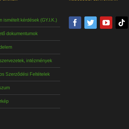
 ismételt kérdések (GY.I.K.)
hető dokumentumok
delem
szervezetek, intézmények
os Szerződési Feltételek
szum
érkép