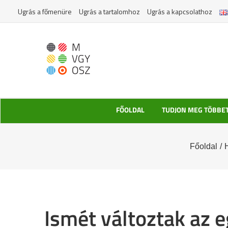
Kihagyás
Ugrás a főmenüre
Ugrás a tartalomhoz
Ugrás a kapcsolathoz
FŐOLDAL
TUDJON MEG TÖBBE
Főoldal
/
Ismét változtak az 