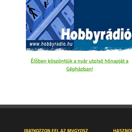
Élőben köszöntjük a nyár utolsó hónapját a
Gépházban!
IRATKOZZON FEL AZ MVGYOSZ
HASZNOS