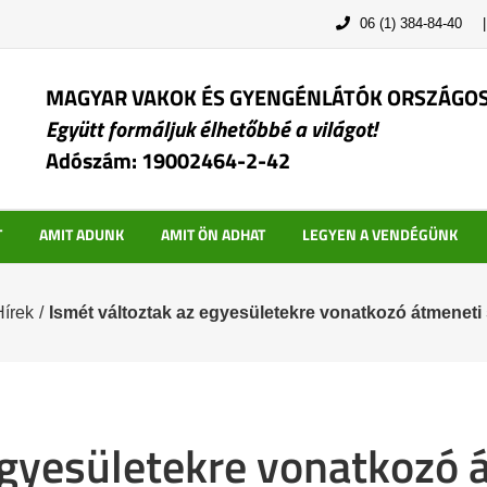
06 (1) 384-84-40
MAGYAR VAKOK ÉS GYENGÉNLÁTÓK ORSZÁGO
Együtt formáljuk élhetőbbé a világot!
Adószám: 19002464-2-42
T
AMIT ADUNK
AMIT ÖN ADHAT
LEGYEN A VENDÉGÜNK
Hírek
/
Ismét változtak az egyesületekre vonatkozó átmeneti
egyesületekre vonatkozó 