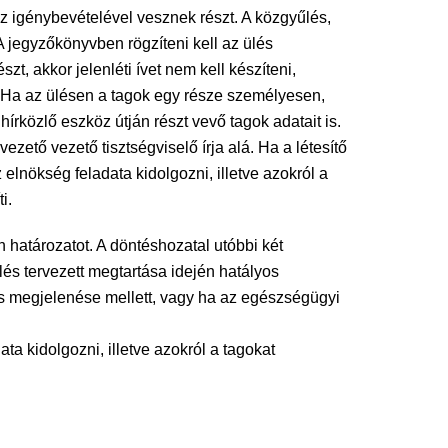
öz igénybevételével vesznek részt. A közgyűlés,
. A jegyzőkönyvben rögzíteni kell az ülés
t, akkor jelenléti ívet nem kell készíteni,
. Ha az ülésen a tagok egy része személyesen,
 hírközlő eszköz útján részt vevő tagok adatait is.
zető vezető tisztségviselő írja alá. Ha a létesítő
elnökség feladata kidolgozni, illetve azokról a
i.
határozatot. A döntéshozatal utóbbi két
és tervezett megtartása idején hatályos
es megjelenése mellett, vagy ha az egészségügyi
ta kidolgozni, illetve azokról a tagokat