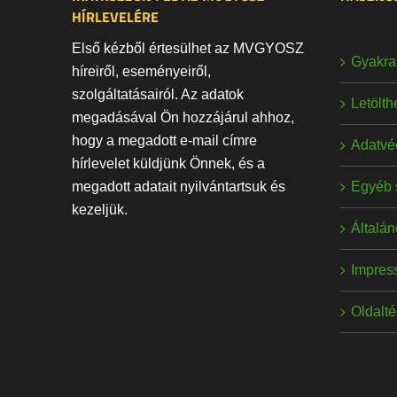
HÍRLEVELÉRE
Első kézből értesülhet az MVGYOSZ
Gyakran
híreiről, eseményeiről,
szolgáltatásairól. Az adatok
Letölt
megadásával Ön hozzájárul ahhoz,
hogy a megadott e-mail címre
Adatvé
hírlevelet küldjünk Önnek, és a
Egyéb 
megadott adatait nyilvántartsuk és
kezeljük.
Általán
Impres
Oldalt