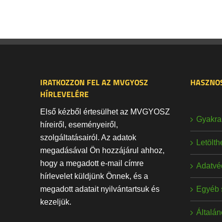
IRATKOZZON FEL AZ MVGYOSZ
HASZNOS
HÍRLEVELÉRE
Első kézből értesülhet az MVGYOSZ
Gyakran
híreiről, eseményeiről,
szolgáltatásairól. Az adatok
Letölt
megadásával Ön hozzájárul ahhoz,
hogy a megadott e-mail címre
Adatvé
hírlevelet küldjünk Önnek, és a
Egyéb 
megadott adatait nyilvántartsuk és
kezeljük.
Általán