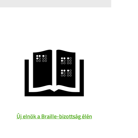
Új elnök a Braille-bizottság élén
A
nyitv