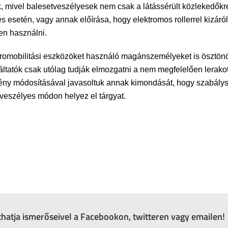
 mivel balesetveszélyesek nem csak a látássérült közlekedőkr
esetén, vagy annak előírása, hogy elektromos rollerrel kizáról
en használni.
ikromobilitási eszközöket használó magánszemélyeket is ösztönö
áltatók csak utólag tudják elmozgatni a nem megfelelően lerako
ény módosításával javasoltuk annak kimondását, hogy szabálysér
tveszélyes módon helyez el tárgyat.
zthatja ismerőseivel a Facebookon, twitteren vagy emailen!