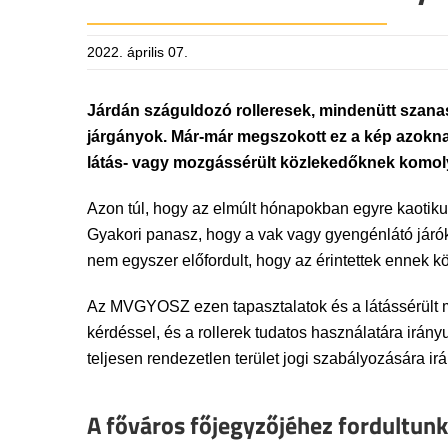
2022. április 07.
Járdán száguldozó rolleresek, mindenütt szanas
járgányok. Már-már megszokott ez a kép azokn
látás- vagy mozgássérült közlekedőknek komol
Azon túl, hogy az elmúlt hónapokban egyre kaotikus
Gyakori panasz, hogy a vak vagy gyengénlátó járók
nem egyszer előfordult, hogy az érintettek ennek k
Az MVGYOSZ ezen tapasztalatok és a látássérült ma
kérdéssel, és a rollerek tudatos használatára irán
teljesen rendezetlen terület jogi szabályozására ir
A főváros főjegyzőjéhez fordultunk