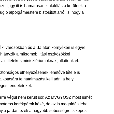
tt, így itt is hamarosan kialakításra kerülnek a
ló alpolgármestere biztosított arról is, hogy a
déki városokban és a Balaton környékén is egyre
 hiányzik a mikromobilitási eszközökkel
 illetékes minisztériumoknak juttattunk el.
iztonságos elhelyezésének lehetővé tétele is
lkotására felhatalmazást kell adni a helyi
ges rendeleteket.
erre végül nem került sor. Az MVGYOSZ most ismét
otoros kerékpárok közé, de az is megoldás lehet,
hogy a járdán ezek a nagyobb sebességre is képes