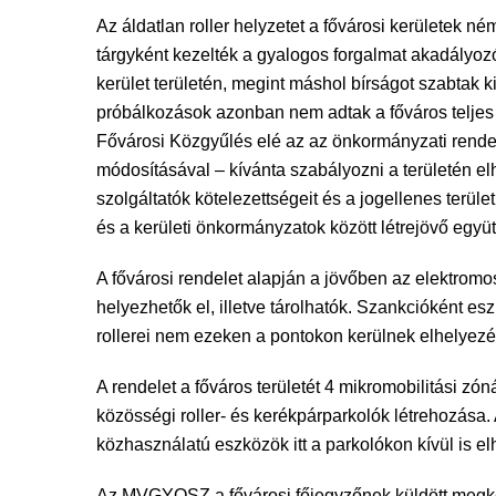
Az áldatlan roller helyzetet a fővárosi kerületek né
tárgyként kezelték a gyalogos forgalmat akadályozó 
kerület területén, megint máshol bírságot szabtak 
próbálkozások azonban nem adtak a főváros teljes
Fővárosi Közgyűlés elé az az önkormányzati rendel
módosításával – kívánta szabályozni a területén el
szolgáltatók kötelezettségeit és a jogellenes terü
és a kerületi önkormányzatok között létrejövő egy
A fővárosi rendelet alapján a jövőben az elektromo
helyezhetők el, illetve tárolhatók. Szankcióként es
rollerei nem ezeken a pontokon kerülnek elhelyezé
A rendelet a főváros területét 4 mikromobilitási zó
közösségi roller- és kerékpárparkolók létrehozása. 
közhasználatú eszközök itt a parkolókon kívül is e
Az MVGYOSZ a fővárosi főjegyzőnek küldött megkere