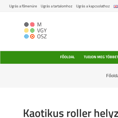
Kihagyás
Ugrás a főmenüre
Ugrás a tartalomhoz
Ugrás a kapcsolathoz
FŐOLDAL
TUDJON MEG TÖBBE
Főold
Kaotikus roller hel