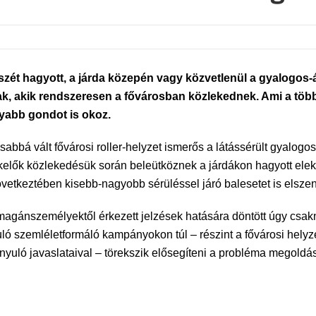
zét hagyott, a járda közepén vagy közvetlenül a gyalogos-á
ak, akik rendszeresen a fővárosban közlekednek. Ami a tö
yabb gondot is okoz.
abbá vált fővárosi roller-helyzet ismerős a látássérült gyalogos
elők közlekedésük során beleütköznek a járdákon hagyott elekt
övetkeztében kisebb-nagyobb sérüléssel járó balesetet is elsze
gánszemélyektől érkezett jelzések hatására döntött úgy csakne
yuló szemléletformáló kampányokon túl – részint a fővárosi helyz
ányuló javaslataival – törekszik elősegíteni a probléma megoldás