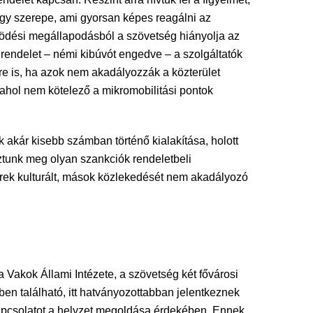
agy szerepe, ami gyorsan képes reagálni az
ködési megállapodásból a szövetség hiányolja az
 rendelet – némi kibúvót engedve – a szolgáltatók
e is, ha azok nem akadályozzák a közterület
ahol nem kötelező a mikromobilitási pontok
akár kisebb számban történő kialakítása, holott
ztunk meg olyan szankciók rendeletbeli
erek kulturált, mások közlekedését nem akadályozó
 Vakok Állami Intézete, a szövetség két fővárosi
en található, itt hatványozottabban jelentkeznek
kapcsolatot a helyzet megoldása érdekében. Ennek