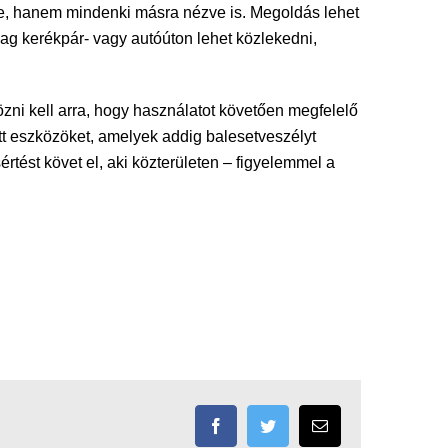
e, hanem mindenki másra nézve is. Megoldás lehet
ag kerékpár- vagy autóúton lehet közlekedni,
zni kell arra, hogy használatot követően megfelelő
tt eszközöket, amelyek addig balesetveszélyt
tést követ el, aki közterületen – figyelemmel a
Facebook
Twitter
Email: