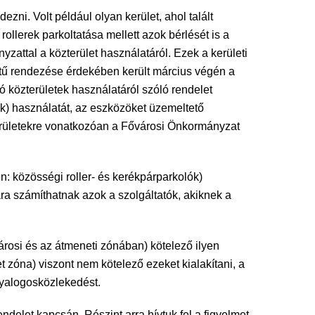
ezni. Volt például olyan kerület, ahol talált
ollerek parkoltatása mellett azok bérlését is a
zattal a közterület használatáról. Ezek a kerületi
ntű rendezése érdekében került március végén a
 közterületek használatáról szóló rendelet
ek) használatát, az eszközöket üzemeltető
zterületekre vonatkozóan a Fővárosi Önkormányzat
n: közösségi roller- és kerékpárparkolók)
ára számíthatnak azok a szolgáltatók, akiknek a
városi és az átmeneti zónában) kötelező ilyen
t zóna) viszont nem kötelező ezeket kialakítani, a
gyalogosközlekedést.
elet kapcsán. Részint arra hívtuk fel a figyelmet,