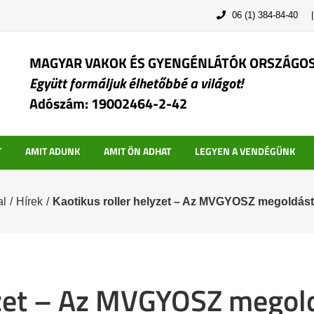
06 (1) 384-84-40
MAGYAR VAKOK ÉS GYENGÉNLÁTÓK ORSZÁGO
Együtt formáljuk élhetőbbé a világot!
Adószám: 19002464-2-42
T
AMIT ADUNK
AMIT ÖN ADHAT
LEGYEN A VENDÉGÜNK
al
/
Hírek
/
Kaotikus roller helyzet – Az MVGYOSZ megoldást
yzet – Az MVGYOSZ megol