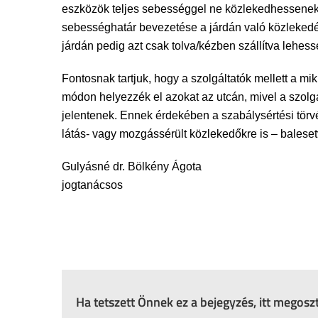
eszközök teljes sebességgel ne közlekedhessenek,
sebességhatár bevezetése a járdán való közlekedés 
járdán pedig azt csak tolva/kézben szállítva lehess
Fontosnak tartjuk, hogy a szolgáltatók mellett a m
módon helyezzék el azokat az utcán, mivel a szolg
jelentenek. Ennek érdekében a szabálysértési törv
látás- vagy mozgássérült közlekedőkre is – balese
Gulyásné dr. Bölkény Ágota
jogtanácsos
Ha tetszett Önnek ez a bejegyzés, itt megos