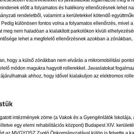
 mindenek előtt a folyamatos és hatékony ellenőrzésnek lehet n
nyzati rendeletből, valamint a kerületekkel kötendő együttmű
 Pedig különösen fontos volna a folyamatos ellenőrzés, mivel a
meg nem haladóan a kialakított parkolókon kívüli elhelyezésér
entősége lehet a megfelelő ellenőrzésnek azokban a zónákban, 
, hogy a külső zónákban nem elvárás a mikromobilitási pontok 
elelő módon magukra hagyott rollerekkel. Javaslatokat fogalma
járulhatnak ahhoz, hogy idővel kialakuljon az elektromos roll
stük
ogatott intézmények zöme (a Vakok és a Gyengénlátók Iskolája, a
etve egy elemi rehabilitációs központ) Budapest XIV. kerületéb
ezért az MVGYOSZ Zugló Önkormányzatával külön is felvette a 