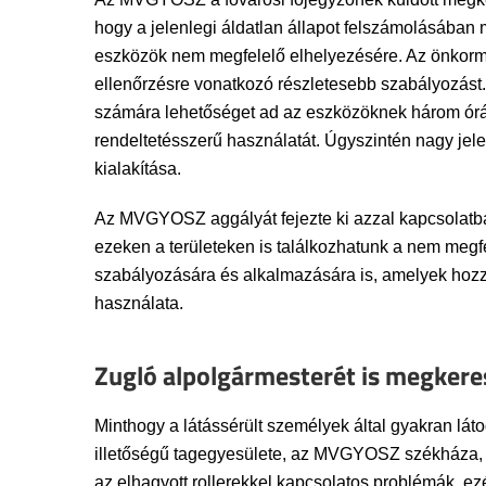
hogy a jelenlegi áldatlan állapot felszámolásában
eszközök nem megfelelő elhelyezésére. Az önkormá
ellenőrzésre vonatkozó részletesebb szabályozást.
számára lehetőséget ad az eszközöknek három órát 
rendeltetésszerű használatát. Úgyszintén nagy jel
kialakítása.
Az MVGYOSZ aggályát fejezte ki azzal kapcsolatban
ezeken a területeken is találkozhatunk a nem megf
szabályozására és alkalmazására is, amelyek hozzá
használata.
Zugló alpolgármesterét is megkere
Minthogy a látássérült személyek által gyakran lát
illetőségű tagegyesülete, az MVGYOSZ székháza, ill
az elhagyott rollerekkel kapcsolatos problémák, 