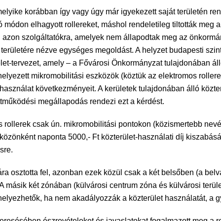
melyike korábban így vagy úgy már igyekezett saját területén rend
módon elhagyott rollereket, máshol rendeletileg tiltották meg a r
ki azon szolgáltatókra, amelyek nem állapodtak meg az önkormány
 területére nézve egységes megoldást. A helyzet budapesti szi
et-tervezet, amely – a Fővárosi Önkormányzat tulajdonában álló
helyezett mikromobilitási eszközök (köztük az elektromos roller
lethasználat következményeit. A kerületek tulajdonában álló kö
üttműködési megállapodás rendezi ezt a kérdést.
s rollerek csak ún. mikromobilitási pontokon (közismertebb nevé
zközönként naponta 5000,- Ft közterület-használati díj kiszabás
sre.
nára osztotta fel, azonban ezek közül csak a két belsőben (a bel
A másik két zónában (külvárosi centrum zóna és külvárosi terüle
lhelyezhetők, ha nem akadályozzák a közterület használatát, a 
sésében észrevételeket és javaslatokat fogalmazott meg a rend