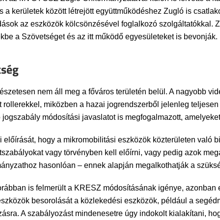
 kerületek között létrejött együttműködéshez Zugló is csatlakozo
ások az eszközök kölcsönzésével foglalkozó szolgáltatókkal. Zug
kbe a Szövetséget és az itt működő egyesületeket is bevonják.
kség
mészetesen nem áll meg a főváros területén belül. A nagyobb vi
 rollerekkel, miközben a hazai jogrendszerből jelenleg teljesen
gszabály módosítási javaslatot is megfogalmazott, amelyeket az
 előírását, hogy a mikromobilitási eszközök közterületen való b
tszabályokat vagy törvényben kell előírni, vagy pedig azok mega
nyzathoz hasonlóan – ennek alapján megalkothatják a szüksé
korábban is felmerült a KRESZ módosításának igénye, azonban 
eszközök besorolását a közlekedési eszközök, például a segédm
ozásra. A szabályozást mindenesetre úgy indokolt kialakítani, 