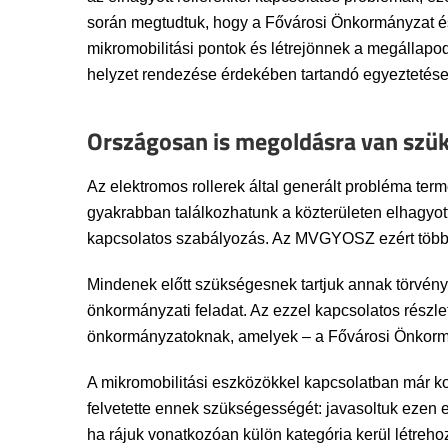
során megtudtuk, hogy a Fővárosi Önkormányzat és a
mikromobilitási pontok és létrejönnek a megállapod
helyzet rendezése érdekében tartandó egyeztetése
Országosan is megoldásra van szü
Az elektromos rollerek által generált probléma ter
gyakrabban találkozhatunk a közterületen elhagyott
kapcsolatos szabályozás. Az MVGYOSZ ezért több jo
Mindenek előtt szükségesnek tartjuk annak törvényi
önkormányzati feladat. Az ezzel kapcsolatos részle
önkormányzatoknak, amelyek – a Fővárosi Önkormá
A mikromobilitási eszközökkel kapcsolatban már 
felvetette ennek szükségességét: javasoltuk ezen 
ha rájuk vonatkozóan külön kategória kerül létreh