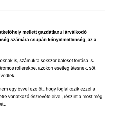
tkelőhely mellett gazdátlanul árválkodó
bbség számára csupán kényelmetlenség, az a
oknak is, számukra sokszor baleset forrása is.
romos rollerekbe, azokon esetleg átesnek, sőt
nvedtek.
m egy évvel ezelőtt, hogy foglalkozik ezzel a
etre vonatkozó észrevételeivel, részint a most még
át.