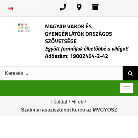
Kihagyás
MAGYAR VAKOK ÉS
GYENGÉNLÁTÓK ORSZÁGOS
SZÖVETSÉGE
Együtt formáljuk élhetőbbé a világot!
Adószám: 19002464-2-42
Keresés:
Men
Főoldal
/
Hírek
/
Szakmai asszisztenst keres az MVGYOSZ