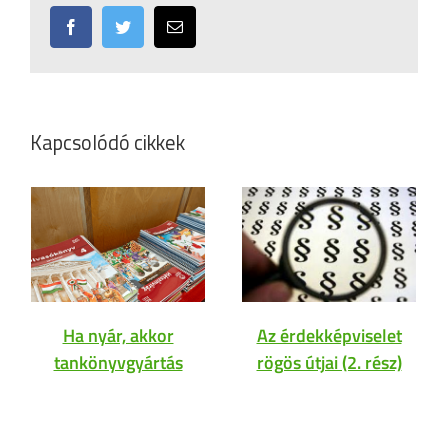
Facebook
Twitter
Email:
Kapcsolódó cikkek
Ha nyár, akkor
Az érdekképviselet
tankönyvgyártás
rögös útjai (2. rész)