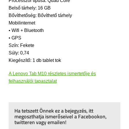
Processzor típusa: Quad Core
Belső tárhely: 16 GB
Bővíthetőség: Bővíthető tárhely
Mobilinternet
• Wifi + Bluetooth
• GPS
Szín: Fekete
Súly: 0,74
Kiegészítő: 1 db tablet tok
A Lenovo Tab M10 részletes ismertetője és
felhasználói tapasztalat
Ha tetszett Önnek ez a bejegyzés, itt
megoszthatja ismerőseivel a Facebookon,
twitteren vagy emailen!