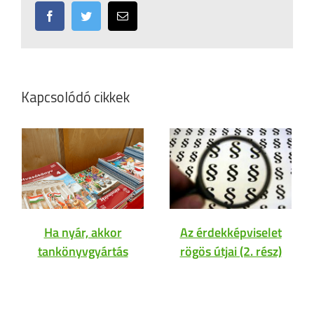
Facebook
Twitter
Email:
Kapcsolódó cikkek
Ha nyár, akkor
Az érdekképviselet
tankönyvgyártás
rögös útjai (2. rész)