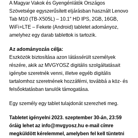
A Magyar Vakok és Gyengénlátók Országos
Szövetsége egyszerűsített eljárásban használt Lenovo
Tab M10 (TB-X505L) – 10.1″ HD IPS, 2GB, 16GB,
WiFi+LTE – Fekete (Android) tabletet adományoz,
amelyhez egy darab tablettok is tartozik.
Az adományozás célja:
Eszközök biztosítása azon látássérült személyek
részére, akik az MVGYOSZ digitális szolgáltatásait
igénybe szeretnék venni, illetve egyéb digitális
tartalomhoz szeretnének hozzáférni, továbbá a köz- és
felsőoktatásban tanulók támogatása.
Egy személy egy tablet tulajdonát szerezheti meg.
Tabletet igényelni 2023. szeptember 30-án, 23:59
óráig lehet az info@mvgyosz.hu e-mail címre
megküldött kérelemmel, amelyben fel kell tüntetni