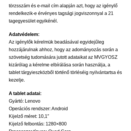
törzsszám és e-mail cím alapján azt, hogy az igénylő
rendelkezik-e érvényes tagsági jogviszonnyal a 21
tagegyesület egyikénél.
Adatvédelem:
Az igénylők kérelmük beadásával egyidejűleg
hozzájárulnak ahhoz, hogy az adományozás során a
szövetség tudomására jutott adataikat az MVGYOSZ
kizárólag a kérelme elbírálása során használja, a
tablet tárgyieszközből történő törléséig nyilvántartsa és
kezelje.
A tablet adatai:
Gyártó: Lenovo
Operációs rendszer: Android
Kijelző méret: 10,1″
Kijelző felbontás: 1280×800