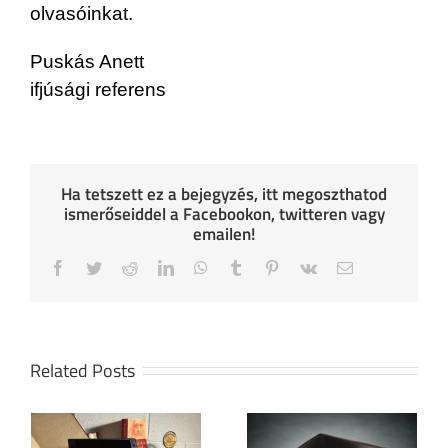
olvasóinkat.
Puskás Anett
ifjúsági referens
Ha tetszett ez a bejegyzés, itt megoszthatod
ismerőseiddel a Facebookon, twitteren vagy
emailen!
Facebook
Twitter
Reddit
LinkedIn
WhatsApp
Tumblr
Pinterest
Vk
Email
Related Posts