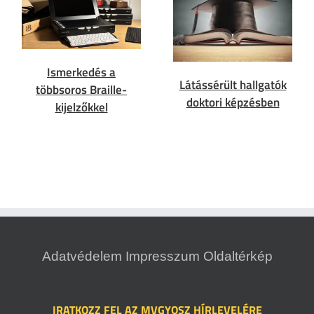
Ismerkedés a
Látássérült hallgatók
többsoros Braille-
doktori képzésben
kijelzőkkel
Adatvédelem
Impresszum
Oldaltérkép
IRATKOZZ FEL AZ MVGYOSZ HÍRLEVELÉRE