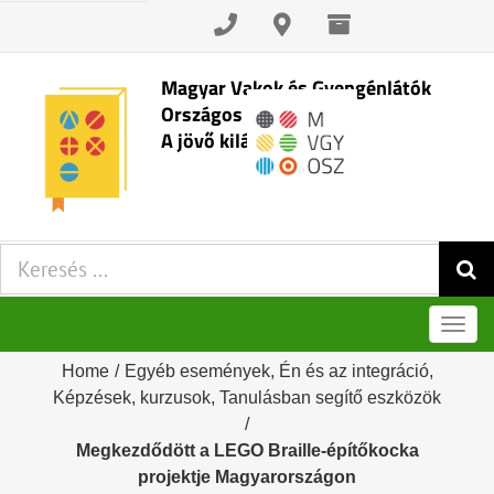
Skip
to
content
Magyar Vakok és Gyengénlátók
Országos Szövetsége
A jövő kilátásai
Keresés:
Men
Home
/
Egyéb események
,
Én és az integráció
,
Képzések, kurzusok
,
Tanulásban segítő eszközök
/
Megkezdődött a LEGO Braille-építőkocka
projektje Magyarországon