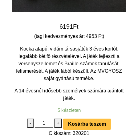
6191
Ft
(tagi kedvezményes ár: 4953 Ft)
Kocka alapú, vidám társasjáték 3 éves kortól,
legalább két fő részvételével. A játék fejleszti a
versenyszellemet és Braille-számok tanulását,
felismerését. A játék fából készült. Az MVGYOSZ
saját gyártású terméke.
A 14 évesnél idősebb személyek számára ajánlott
játék.
5 készleten
Boszorkánykút
-
+
Kosárba teszem
logikai
Cikkszám:
320201
társasjáték