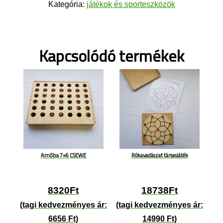
Kategória:
játékok és sporteszközök
mennyiség
Kapcsolódó termékek
Amőba 7×6 CSEWE
Rókavadászat társasjáték
8320
Ft
18738
Ft
(tagi kedvezményes ár:
(tagi kedvezményes ár:
6656 Ft)
14990 Ft)