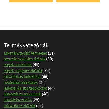
Termékkategóriák
adománygyűjtő termékek
(21)
beszélő segédeszközök
(30)
egyéb eszközök
(48)
egyéb segédeszközök
(34)
fehérbot és tartozékai
(88)
háztartási eszközök
(87)
játékok és sporteszközök
(44)
könyvek és tanszerek
(48)
kutyafelszerelés
(28)
műszaki eszközök
(24)