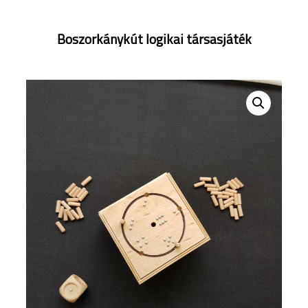
Boszorkánykút logikai társasjáték