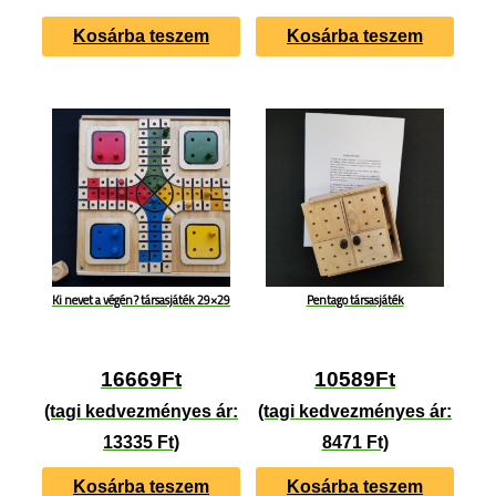
Kosárba teszem
Kosárba teszem
Ki nevet a végén? társasjáték 29×29
Pentago társasjáték
16669
Ft
10589
Ft
(tagi kedvezményes ár:
(tagi kedvezményes ár:
13335 Ft)
8471 Ft)
Kosárba teszem
Kosárba teszem