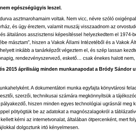
hanem egészségügyis leszel.
urva asztmarohamaim voltak. Nem vicc, névre szóló oxigénpala
órház, és úgy éreztem, valamit muszáj visszaadnom az orvostu
általános asszisztensi képesítéssel helyezkedtem el 1974-ben
be másztam”, hiszen a Vakok Állami Intézetéből és a Vakok Ált
helyett inkább a tanárképzőt végeztem el, és szép lassan kezdt
 hónapig, rendezvényszervező, eskető… csak énekes halott nem,
, és 2015 áprilisáig minden munkanapodat a Bródy Sándor ut
nkahelyként. A dokumentátori munka egyfajta könyvtárosi felada
esztői, szerzői, technikusai számára megkönnyítsük a tájékozó
 pályakezdő, hiszen minden egyes technológiai ugrásnál meg kel
el pötyögtük be az adatokat a magnószalagokról a táblázatívek 
ellett kérni az internetvonalat, általában ötpercenként, mert fo
fájlokkal dolgoztunk irtó kényelmesen.