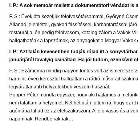
I. P.: A sok memoár mellett a dokumentátori vénádat i
F. S.: Évek óta kezeljük felolvasótársammal, Győryné Csomó 
Állandó jelenléttel, gyakori frissítéssel, karbantartással 
restaurálja, én pedig felolvasom, katalogizálom a Vakok Vi
hallgathatóak a lapszámok, az anyagokat a Magyar Vakok 
I. P.: Azt talán kevesebben tudják rólad itt a könyvtárb
januárjától tavalyig csináltad. Ha jól tudom, ezenkívül
F. S.: Számomra mindig nagyon fontos volt az ismeretszer
harminc éven keresztül hallgattam a rádió műsorait szakmai
legváratlanabb helyzetekben veszem hasznát.
Popper Péter mondta egyszer, hogy aki hajlamos a melankól
nem találtam a helyemet. Két hét után jöttem rá, hogy ez 
agóniába fullad ez az életszakaszom. A felolvasás és a vel
napomnak. Rendbe raknak…