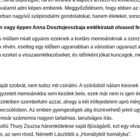
k valamit adni képes emberek. Meggyőződésem, hogy ebben az é
orban nagyívű szépirodalmi gondolatokat, hanem életeket, sorso
án vagy éppen Anna Dosztojevszkaja emlékiratait olvasod fel
ós múltam miatt ugyanis ezeknek a kortárs memoároknak a szerz
ük révén, esetleg egy időben ugyanabban a városban ugyanazt 
ezeket a visszaemlékezéseket, és időnként jókat kuncogok, mer
 a saját szobrát, nem tudsz mit csinálni. A szórásból nálam kies
jegyzetelt memoárokba sem kezdek bele, ezek már nem is igen é
eteiben szembefutni azzal, ahogy a két írófejedelem apró mérg
ecsülésben. Az emberi gyengeségek alig észrevehető jeleit ug
emoár számomra nagyon tartalmas, tanulságos írás.
 tollú Thury Zsuzsa háromkötetese saját ifjúságáról, ezt egy o
s, az sem rövid, Németh Lászlótól a „Homályból homályba”.