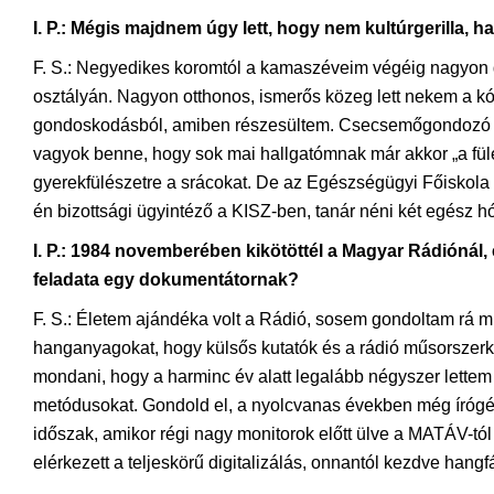
I. P.: Mégis majdnem úgy lett, hogy nem kultúrgerilla, 
F. S.: Negyedikes koromtól a kamaszéveim végéig nagyon d
osztályán. Nagyon otthonos, ismerős közeg lett nekem a k
gondoskodásból, amiben részesültem. Csecsemőgondozó és 
vagyok benne, hogy sok mai hallgatómnak már akkor „a fülé
gyerekfülészetre a srácokat. De az Egészségügyi Főiskola 
én bizottsági ügyintéző a KISZ-ben, tanár néni két egész
I. P.: 1984 novemberében kikötöttél a Magyar Rádiónál
feladata egy dokumentátornak?
F. S.: Életem ajándéka volt a Rádió, sosem gondoltam rá mu
hanganyagokat, hogy külsős kutatók és a rádió műsorszerk
mondani, hogy a harminc év alatt legalább négyszer lettem
metódusokat. Gondold el, a nyolcvanas években még írógépp
időszak, amikor régi nagy monitorok előtt ülve a MATÁV-tól k
elérkezett a teljeskörű digitalizálás, onnantól kezdve hang