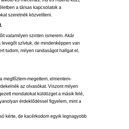
letben a társas kapcsolatok a
kat szeretnék közvetíteni.
.
őit valamilyen szinten ismerem. Akár
a levegőt szívtuk, de mindenképpen van
t tudom, milyen randaságot hallgat el,
nek a megfőztem-megettem, elmentem-
rdekelnék az olvasókat. Viszont milyen
ezett mondatokat küldözget a másik felé,
yanolyan érdeklődéssel figyelem, mint a
lvasó kérte, de kacérkodom egyik legnagyobb