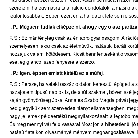
szeretem, ha egymásra találnak jó gondolatok, a másikna
legfontosabbak. Éppen ezért én a hallgatók felé sem elsős
I. P.: Mégsem tudlak elképzelni, ahogy egy olasz partiz
F. S.: Ez már tényleg csak az én apró gyarlóságom. A rádi
személyesen, akár csak az életművük, hatásuk, baráti kör
hozzájuk valami kötődésem. Kicsit bennfentesként olvasom 
esetleg glancol szép fényesre a szerző.
I. P.: Igen, éppen emiatt kétélű ez a műfaj.
F. S.: Persze, ha valaki ötszáz oldalon keresztül építgeti
hazajöttem típusú naplók is, de a túl szakmai, bőven szél
kaján gyönyörűség Jókai Anna és Szabó Magda privát jegyz
pedig egyikük sem szenvedett hiányt elismertségben, megb
nagy jellemek példaértékű megnyilatkozásait: a legtöbb m
És még mennyi vár felolvasásra! Most jön a hihetetlenül jó
hatású fiatalkori olvasmányélményem meghangosításával i