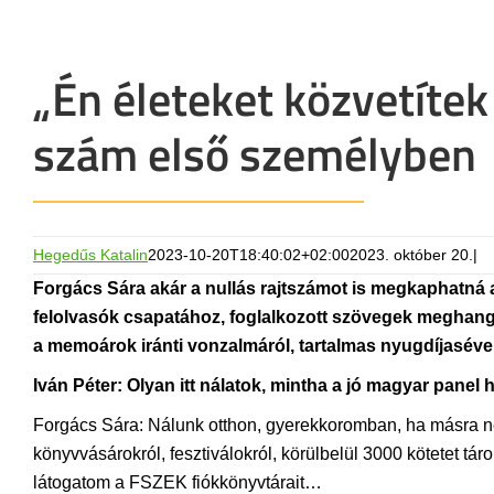
„Én életeket közvetítek
szám első személyben
Hegedűs Katalin
2023-10-20T18:40:02+02:00
2023. október 20.
|
Forgács Sára akár a nullás rajtszámot is megkaphatná 
felolvasók csapatához, foglalkozott szövegek meghangos
a memoárok iránti vonzalmáról, tartalmas nyugdíjasévei
Iván Péter: Olyan itt nálatok, mintha a jó magyar panel 
Forgács Sára: Nálunk otthon, gyerekkoromban, ha másra nem
könyvvásárokról, fesztiválokról, körülbelül 3000 kötetet t
látogatom a FSZEK fiókkönyvtárait…