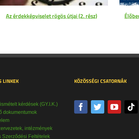
Az érdekképviselet rögös útjai (2. rész)
Élőbe
 LINKEK
KÖZÖSSÉGI CSATORNÁK
ismételt kérdések (GY.I.K.)
tő dokumentumok
elem
ervezetek, intézmények
s Szerződési Feltételek