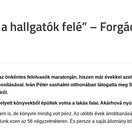
 a hallgatók felé” – Forgá
az önkéntes felolvasók maratonján, hiszen már évekkel azel
ításával. Iván Péter sashalmi otthonában látogatta meg Sár
ről.
helyett könyvekből épültek volna a lakás falai. Akárhová nyú
 is, de könyvre mindig volt pénz. Az utóbbi évek árrobbanásái
árolunk ezen az 56 négyzetméteren. És persze a saját állomány 