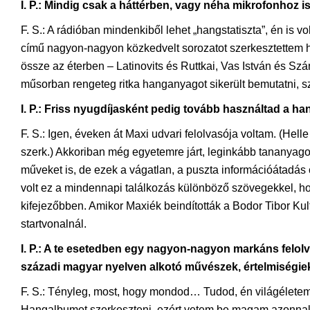
I. P.: Mindig csak a háttérben, vagy néha mikrofonhoz is
F. S.: A rádióban mindenkiből lehet „hangstatiszta”, én is 
című nagyon-nagyon közkedvelt sorozatot szerkesztettem 
össze az éterben – Latinovits és Ruttkai, Vas István és Sz
műsorban rengeteg ritka hanganyagot sikerült bemutatni, sze
I. P.: Friss nyugdíjasként pedig tovább használtad a ha
F. S.: Igen, éveken át Maxi udvari felolvasója voltam. (He
szerk.) Akkoriban még egyetemre járt, leginkább tananyago
műveket is, de ezek a vágatlan, a puszta információátadás 
volt ez a mindennapi találkozás különböző szövegekkel, h
kifejezőbben. Amikor Maxiék beindították a Bodor Tibor Ku
startvonalnál.
I. P.: A te esetedben egy nagyon-nagyon markáns felol
századi magyar nyelven alkotó művészek, értelmiségie
F. S.: Tényleg, most, hogy mondod… Tudod, én világéletemb
Hangalbumot szerkeszteni, ezért vetem be magam azonnal, n