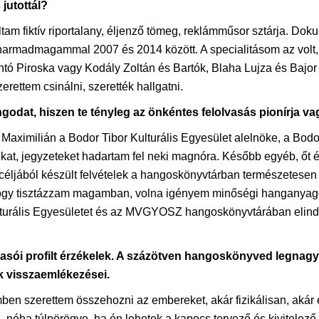
 jutottál?
voltam fiktív riportalany, éljenző tömeg, reklámműsor sztárja. 
harmadmagammal 2007 és 2014 között. A specialitásom az volt
ántó Piroska vagy Kodály Zoltán és Bartók, Blaha Lujza és Bajor
rettem csinálni, szerették hallgatni.
ngodat, hiszen te tényleg az önkéntes felolvasás pionírja va
lle Maximilián a Bodor Tibor Kulturális Egyesület alelnöke, a B
kat, jegyzeteket hadartam fel neki magnóra. Később egyéb, őt é
céljából készült felvételek a hangoskönyvtárban természetesen 
ogy tisztázzam magamban, volna igényem minőségi hanganyagoka
lturális Egyesületet és az MVGYOSZ hangoskönyvtárában elindul
vasói profilt érzékelek. A százötven hangoskönyved legnagy
k visszaemlékezései.
en szerettem összehozni az embereket, akár fizikálisan, akár e
éha túlpörögve, ha én lehetek a kapocs tervező és kivitelező,