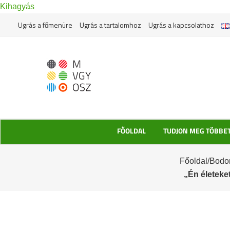
Kihagyás
Ugrás a főmenüre
Ugrás a tartalomhoz
Ugrás a kapcsolathoz
FŐOLDAL
TUDJON MEG TÖBBE
Főoldal
/
Bodor
„Én életeke