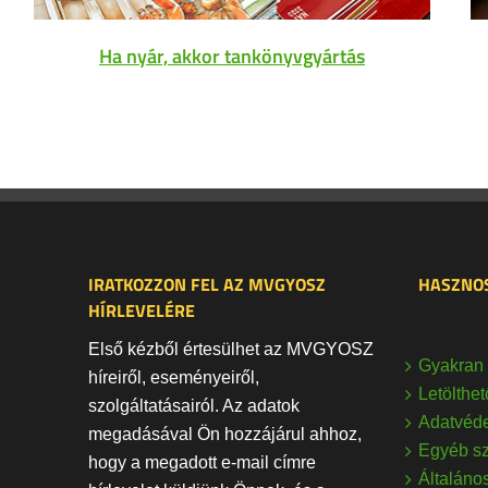
Ha nyár, akkor tankönyvgyártás
IRATKOZZON FEL AZ MVGYOSZ
HASZNOS
HÍRLEVELÉRE
Első kézből értesülhet az MVGYOSZ
Gyakran 
híreiről, eseményeiről,
Letölthe
szolgáltatásairól. Az adatok
Adatvéd
megadásával Ön hozzájárul ahhoz,
Egyéb sz
hogy a megadott e-mail címre
Általáno