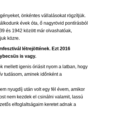
gényeket, önkéntes vállalásokat rögzítjük.
nkálkodunk évek óta, ő nagyrövid pontírásból
939 és 1942 között már olvashatóak,
uk közre.
fesztivál létrejöttének. Ezt 2016
nybecsüs is vagy.
mellett igenis óriásit nyom a latban, hogy
zív tudásom, aminek időnként a
m nyugdíj után volt egy fél évem, amikor
st nem kezdek el csinálni valamit, lassú
zetős elfoglaltságaim keretet adnak a