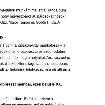
Dokumentátori munkám mellett a Hangalbum
, hogy művészpárokat, párosokat hozok
 Gizi, Major Tamás és Gobbi Hilda. A
gy.
odor Tibor Hangoskönyvtár munkatársa – a
rdeklő ismeretterjesztő és szépirodalmi
nem állnák meg a helyüket. Arra viszont jó
t is készíteni, tagoltabban, lassabban,
t az önkéntes felolvasás, már ott álltam a
obbrészt memoár, ezen belül is XX.
lméleti síkon. Ezért szerettem a
 alkotó és mecénás, mű és műértő közt,