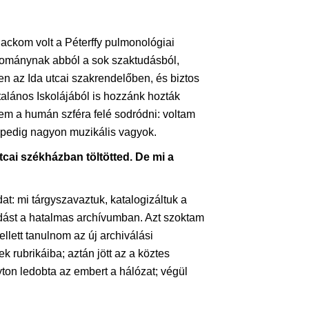
ckom volt a Péterffy pulmonológiai
dománynak abból a sok szaktudásból,
 az Ida utcai szakrendelőben, és biztos
alános Iskolájából is hozzánk hozták
em a humán szféra felé sodródni: voltam
 pedig nagyon muzikális vagyok.
cai székházban töltötted. De mi a
t: mi tárgyszavaztuk, katalogizáltuk a
dást a hatalmas archívumban. Azt szoktam
lett tanulnom az új archiválási
rubrikáiba; aztán jött az a köztes
lyton ledobta az embert a hálózat; végül