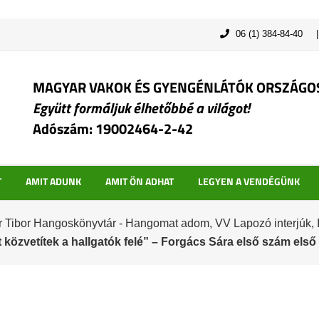
06 (1) 384-84-40
MAGYAR VAKOK ÉS GYENGÉNLÁTÓK ORSZÁGO
Együtt formáljuk élhetőbbé a világot!
Adószám: 19002464-2-42
T
AMIT ADUNK
AMIT ÖN ADHAT
LEGYEN A VENDÉGÜNK
 Tibor Hangoskönyvtár - Hangomat adom
,
VV Lapozó interjúk
,
t közvetítek a hallgatók felé” – Forgács Sára első szám els