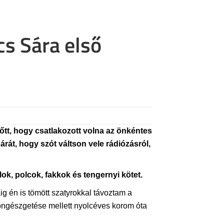
cs Sára első
őtt, hogy csatlakozott volna az önkéntes
át, hogy szót váltson vele rádiózásról,
lok, polcok, fakkok és tengernyi kötet.
g én is tömött szatyrokkal távoztam a
böngészgetése mellett nyolcéves korom óta