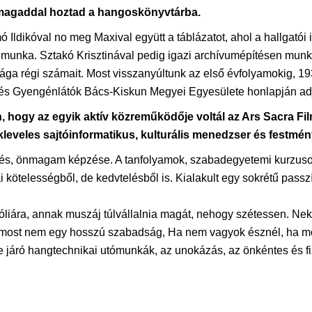
s magaddal hoztad a hangoskönyvtárba.
Ildikóval no meg Maxival együtt a táblázatot, ahol a hallgatói i
járó munka. Sztakó Krisztinával pedig igazi archívumépítésen mu
lága régi számait. Most visszanyúltunk az első évfolyamokig, 1
és Gyengénlátók Bács-Kiskun Megyei Egyesülete honlapján adj
an, hogy az egyik aktív közreműködője voltál az Ars Sacra Film
 okleveles sajtóinformatikus, kulturális menedzser és festmé
zés, önmagam képzése. A tanfolyamok, szabadegyetemi kurzusok 
 kötelességből, de kedvtelésből is. Kialakult egy sokrétű pass
iára, annak muszáj túlvállalnia magát, nehogy szétessen. Neke
itt most nem egy hosszú szabadság, Ha nem vagyok észnél, ha mo
e járó hangtechnikai utómunkák, az unokázás, az önkéntes és fi