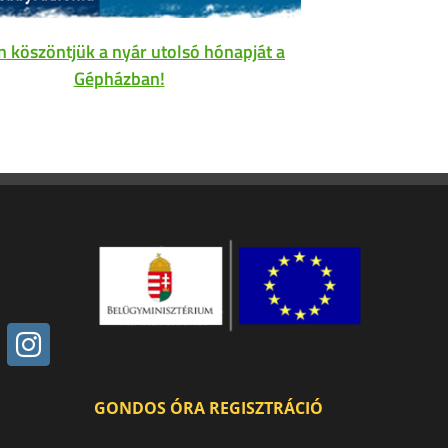
Új eln
n köszöntjük a nyár utolsó hónapját a
Gépházban!
GONDOS ÓRA REGISZTRÁCIÓ