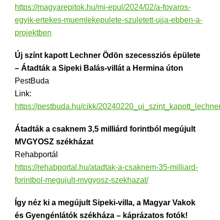
https://magyarepitok.hu/mi-epul/2024/02/a-fovaros-
egyik-ertekes-muemlekepulete-szuletett-ujja-ebben-a-
projektben
Új színt kapott Lechner Ödön szecessziós épülete
– Átadták a Sipeki Balás-villát a Hermina úton
PestBuda
Link:
https://pestbuda.hu/cikk/20240220_uj_szint_kapott_lech
Átadták a csaknem 3,5 milliárd forintból megújult
MVGYOSZ székházat
Rehabportál
https://rehabportal.hu/atadtak-a-csaknem-35-milliard-
forintbol-megujult-mvgyosz-szekhazat/
Így néz ki a megújult Sipeki-villa, a Magyar Vakok
és Gyengénlátók székháza – káprázatos fotók!