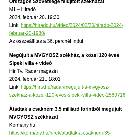
Országos Szövetsége felújított székházát
M1 – Híradó
2024. február 20. 19:30
Link:
https://hirado.hu/video/2024/02/20/hirado-2024-
februar-20-1930/
Az összeállítás a 36. percnél indul
Megújult a MVGYOSZ székház, a közel 120 éves
Sipeki villa + videó
Hír Tv, Radar magazin
2024. február 21., 18:01
Link:
https://hirtv.hu/radar/megujult-a-mvgyosz-
szekhaz-a-kozel-120-eves-sipeki-villa-video-2580716
Átadták a csaknem 3,5 milliárd forintból megújult
MVGYOSZ székházat
Kormány.hu
https://kormany.hu/hirek/atadtak-a-csaknem-35-