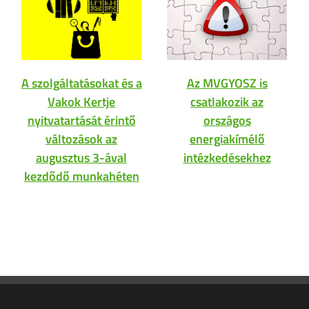
A szolgáltatásokat és a
Az MVGYOSZ is
Vakok Kertje
csatlakozik az
nyitvatartását érintő
országos
változások az
energiakímélő
augusztus 3-ával
intézkedésekhez
kezdődő munkahéten