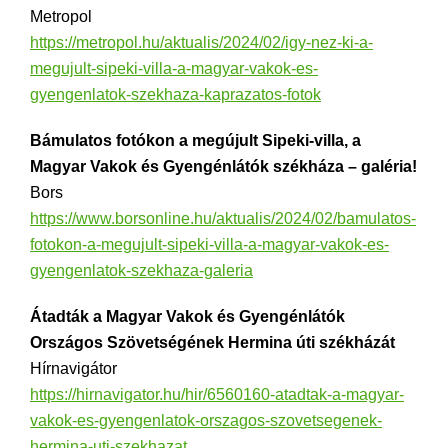
Metropol
https://metropol.hu/aktualis/2024/02/igy-nez-ki-a-
megujult-sipeki-villa-a-magyar-vakok-es-
gyengenlatok-szekhaza-kaprazatos-fotok
Bámulatos fotókon a megújult Sipeki-villa, a
Magyar Vakok és Gyengénlátók székháza – galéria!
Bors
https://www.borsonline.hu/aktualis/2024/02/bamulatos-
fotokon-a-megujult-sipeki-villa-a-magyar-vakok-es-
gyengenlatok-szekhaza-galeria
Átadták a Magyar Vakok és Gyengénlátók
Országos Szövetségének Hermina úti székházát
Hírnavigátor
https://hirnavigator.hu/hir/6560160-atadtak-a-magyar-
vakok-es-gyengenlatok-orszagos-szovetsegenek-
hermina-uti-szekhazat