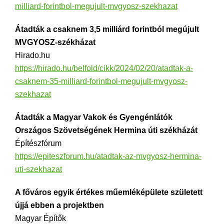
milliard-forintbol-megujult-mvgyosz-szekhazat
Átadták a csaknem 3,5 milliárd forintból megújult
MVGYOSZ-székházat
Hirado.hu
https://hirado.hu/belfold/cikk/2024/02/20/atadtak-a-
csaknem-35-milliard-forintbol-megujult-mvgyosz-
szekhazat
Átadták a Magyar Vakok és Gyengénlátók
Országos Szövetségének Hermina úti székházát
Építészfórum
https://epiteszforum.hu/atadtak-az-mvgyosz-hermina-
uti-szekhazat
A főváros egyik értékes műemléképülete született
újjá ebben a projektben
Magyar Építők