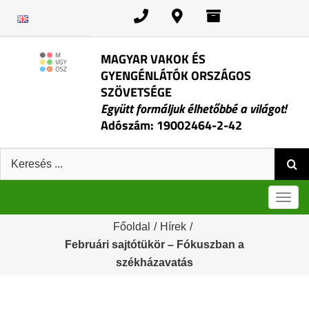
Kihagyás
MAGYAR VAKOK ÉS
GYENGÉNLÁTÓK ORSZÁGOS
SZÖVETSÉGE
Együtt formáljuk élhetőbbé a világot!
Adószám: 19002464-2-42
Keresés:
Men
Főoldal
/
Hírek
/
Februári sajtótükör – Fókuszban a
székházavatás