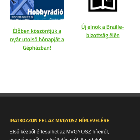
Új elnök a Braille-
Élőben köszöntjük a
bizottság élén
nyár utolsó hónapját a
Gépházban!
IRATKOZZON FEL AZ MVGYOSZ HÍRLEVELÉRE
Első kézből értesülhet az MVGYOSZ híreiről,
eseményeiről, szolgáltatásairól. Az adatok