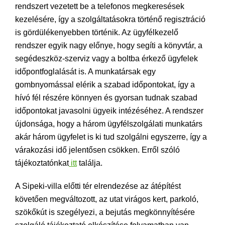
rendszert vezetett be a telefonos megkeresések
kezelésére, így a szolgáltatásokra történő regisztráció
is gördülékenyebben történik. Az ügyfélkezelő
rendszer egyik nagy előnye, hogy segíti a könyvtár, a
segédeszköz-szerviz vagy a boltba érkező ügyfelek
időpontfoglalását is. A munkatársak egy
gombnyomással elérik a szabad időpontokat, így a
hívó fél részére könnyen és gyorsan tudnak szabad
időpontokat javasolni ügyeik intézéséhez. A rendszer
újdonsága, hogy a három ügyfélszolgálati munkatárs
akár három ügyfelet is ki tud szolgálni egyszerre, így a
várakozási idő jelentősen csökken. Erről szóló
tájékoztatónkat
itt
találja.
A Sipeki-villa előtti tér elrendezése az átépítést
követően megváltozott, az utat virágos kert, parkoló,
szökőkút is szegélyezi, a bejutás megkönnyítésére