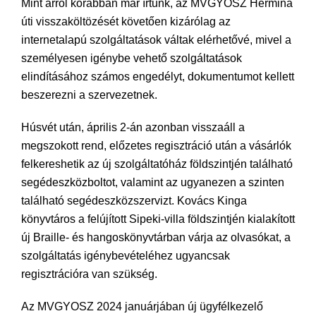
Mint arról korábban már írtunk, az MVGYOSZ Hermina
úti visszaköltözését követően kizárólag az
internetalapú szolgáltatások váltak elérhetővé, mivel a
személyesen igénybe vehető szolgáltatások
elindításához számos engedélyt, dokumentumot kellett
beszerezni a szervezetnek.
Húsvét után, április 2-án azonban visszaáll a
megszokott rend, előzetes regisztráció után a vásárlók
felkereshetik az új szolgáltatóház földszintjén található
segédeszközboltot, valamint az ugyanezen a szinten
található segédeszközszervizt. Kovács Kinga
könyvtáros a felújított Sipeki-villa földszintjén kialakított
új Braille- és hangoskönyvtárban várja az olvasókat, a
szolgáltatás igénybevételéhez ugyancsak
regisztrációra van szükség.
Az MVGYOSZ 2024 januárjában új ügyfélkezelő