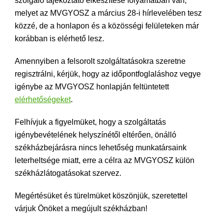
szolgáló tájékoztató elkészítése folyamatban van,
melyet az MVGYOSZ a március 28-i hírlevelében tesz
közzé, de a honlapon és a közösségi felületeken már
korábban is elérhető lesz.
Amennyiben a felsorolt szolgáltatásokra szeretne
regisztrálni, kérjük, hogy az időpontfoglaláshoz vegye
igénybe az MVGYOSZ honlapján feltüntetett
elérhetőségeket
.
Felhívjuk a figyelmüket, hogy a szolgáltatás
igénybevételének helyszínétől eltérően, önálló
székházbejárásra nincs lehetőség munkatársaink
leterheltsége miatt, erre a célra az MVGYOSZ külön
székházlátogatásokat szervez.
Megértésüket és türelmüket köszönjük, szeretettel
várjuk Önöket a megújult székházban!