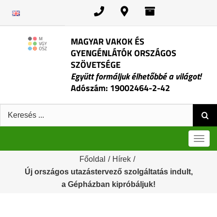
Kihagyás
MAGYAR VAKOK ÉS
GYENGÉNLÁTÓK ORSZÁGOS
SZÖVETSÉGE
Együtt formáljuk élhetőbbé a világot!
Adószám: 19002464-2-42
Keresés:
Men
Főoldal
/
Hírek
/
Új országos utazástervező szolgáltatás indult,
a Gépházban kipróbáljuk!