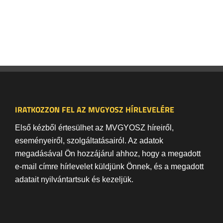
IRATKOZZON FEL AZ MVGYOSZ HÍRLEVELÉRE
Első kézből értesülhet az MVGYOSZ híreiről,
eseményeiről, szolgáltatásairól. Az adatok
megadásával Ön hozzájárul ahhoz, hogy a megadott
e-mail címre hírlevelet küldjünk Önnek, és a megadott
adatait nyilvántartsuk és kezeljük.