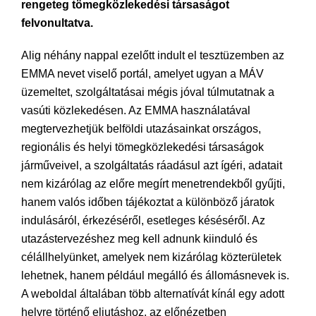
rengeteg tömegközlekedési társaságot
felvonultatva.
Alig néhány nappal ezelőtt indult el tesztüzemben az
EMMA nevet viselő portál, amelyet ugyan a MÁV
üzemeltet, szolgáltatásai mégis jóval túlmutatnak a
vasúti közlekedésen. Az EMMA használatával
megtervezhetjük belföldi utazásainkat országos,
regionális és helyi tömegközlekedési társaságok
járműveivel, a szolgáltatás ráadásul azt ígéri, adatait
nem kizárólag az előre megírt menetrendekből gyűjti,
hanem valós időben tájékoztat a különböző járatok
indulásáról, érkezéséről, esetleges késéséről. Az
utazástervezéshez meg kell adnunk kiinduló és
célállhelyünket, amelyek nem kizárólag közterületek
lehetnek, hanem például megálló és állomásnevek is.
A weboldal általában több alternatívát kínál egy adott
helyre történő eljutáshoz, az előnézetben