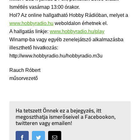
Ismétlés vasárnap 13:00 órakor.
Hol? Az online hallgatható Hobby Rádióban, melyet a
www.hobbyradio.hu
weboldalon érhetnek el.
A hallgatás linkje:
www.hobbyradio.hu/play
Winamp-ba vagy egyéb zenelejátszó alkalmazásba
illeszthető hivatkozás:
http://www.hobbyradio.hu/hobbyradio.m3u
Rauch Róbert
műsorvezető
Ha tetszett Önnek ez a bejegyzés, itt
megoszthatja ismerőseivel a Facebookon,
twitteren vagy emailen!
Facebook
Twitter
Email: