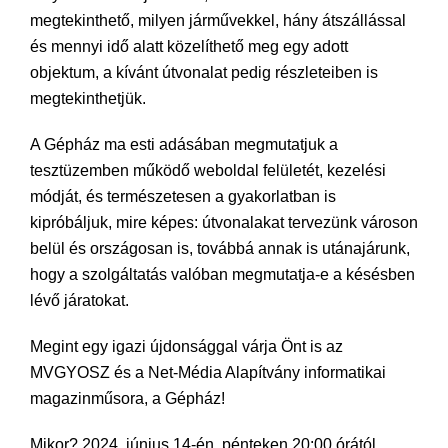
megtekinthető, milyen járművekkel, hány átszállással
és mennyi idő alatt közelíthető meg egy adott
objektum, a kívánt útvonalat pedig részleteiben is
megtekinthetjük.
A Gépház ma esti adásában megmutatjuk a
tesztüzemben működő weboldal felületét, kezelési
módját, és természetesen a gyakorlatban is
kipróbáljuk, mire képes: útvonalakat tervezünk városon
belül és országosan is, továbbá annak is utánajárunk,
hogy a szolgáltatás valóban megmutatja-e a késésben
lévő járatokat.
Megint egy igazi újdonsággal várja Önt is az
MVGYOSZ és a Net-Média Alapítvány informatikai
magazinműsora, a Gépház!
Mikor? 2024. június 14-én, pénteken 20:00 órától.