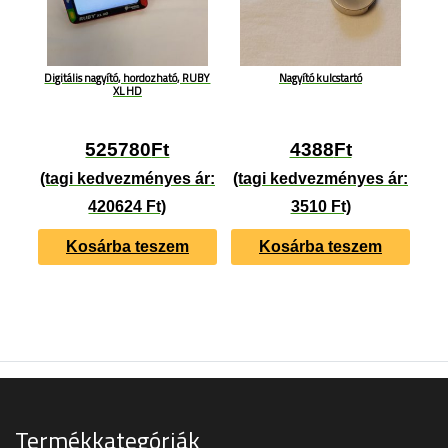
Digitális nagyító, hordozható, RUBY
Nagyító kulcstartó
XL HD
525780
Ft
4388
Ft
(tagi kedvezményes ár:
(tagi kedvezményes ár:
420624 Ft)
3510 Ft)
Kosárba teszem
Kosárba teszem
Termékkategóriák