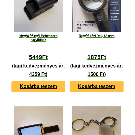
Kiegészítő nyél Eschenbach
Nagyító kézi Deli, 45 mm
nagyítóhoz
5449
Ft
1875
Ft
(tagi kedvezményes ár:
(tagi kedvezményes ár:
4359 Ft)
1500 Ft)
Kosárba teszem
Kosárba teszem