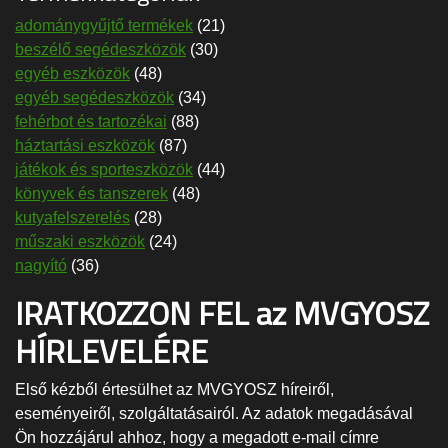
adománygyűjtő termékek
(21)
beszélő segédeszközök
(30)
egyéb eszközök
(48)
egyéb segédeszközök
(34)
fehérbot és tartozékai
(88)
háztartási eszközök
(87)
játékok és sporteszközök
(44)
könyvek és tanszerek
(48)
kutyafelszerelés
(28)
műszaki eszközök
(24)
nagyító
(36)
IRATKOZZON FEL az MVGYOSZ
HÍRLEVELÉRE
Első kézből értesülhet az MVGYOSZ híreiről,
eseményeiről, szolgáltatásairól. Az adatok megadásával
Ön hozzájárul ahhoz, hogy a megadott e-mail címre