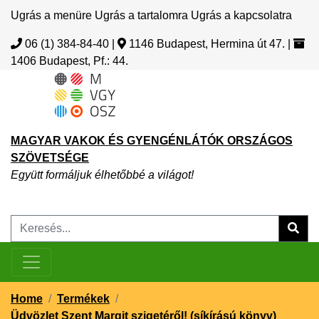
Ugrás a menüre
Ugrás a tartalomra
Ugrás a kapcsolatra
06 (1) 384-84-40
|
1146 Budapest, Hermina út 47.
|
1406 Budapest, Pf.: 44.
MAGYAR VAKOK ÉS GYENGÉNLÁTÓK ORSZÁGOS
SZÖVETSÉGE
Együtt formáljuk élhetőbbé a világot!
Home
/
Termékek
/
Üdvözlet Szent Margit szigetéről! (síkírású könyv)