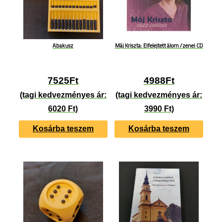
Abakusz
Máj Kriszta: Elfelejtett álom /zenei CD
7525
Ft
4988
Ft
(tagi kedvezményes ár:
(tagi kedvezményes ár:
6020 Ft)
3990 Ft)
Kosárba teszem
Kosárba teszem