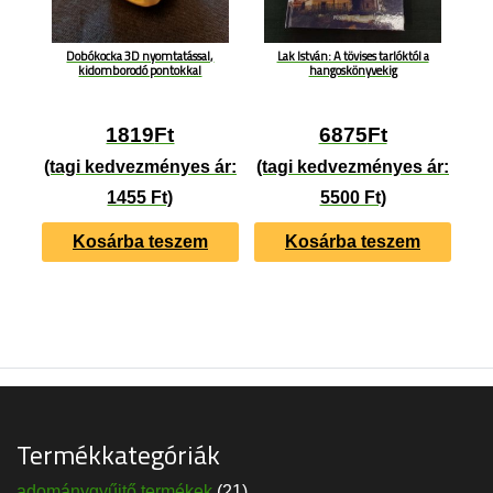
Dobókocka 3D nyomtatással,
Lak István: A tövises tarlóktól a
kidomborodó pontokkal
hangoskönyvekig
1819
Ft
6875
Ft
(tagi kedvezményes ár:
(tagi kedvezményes ár:
1455 Ft)
5500 Ft)
Kosárba teszem
Kosárba teszem
Termékkategóriák
adománygyűjtő termékek
(21)