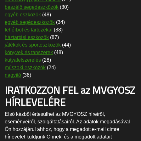
beszélő segédeszközök
(30)
egyéb eszközök
(48)
egyéb segédeszközök
(34)
fehérbot és tartozékai
(88)
háztartási eszközök
(87)
játékok és sporteszközök
(44)
könyvek és tanszerek
(48)
kutyafelszerelés
(28)
műszaki eszközök
(24)
nagyító
(36)
IRATKOZZON FEL az MVGYOSZ
HÍRLEVELÉRE
Első kézből értesülhet az MVGYOSZ híreiről,
eseményeiről, szolgáltatásairól. Az adatok megadásával
Ön hozzájárul ahhoz, hogy a megadott e-mail címre
hírlevelet küldjünk Önnek, és a megadott adatait