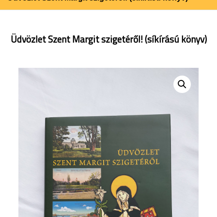
Üdvözlet Szent Margit szigetéről! (síkírású könyv)