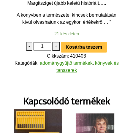
Margitsziget újabb keletű históriáit…..
A könyvben a természetei kincsek bemutatásán
kívül olvashatunk az egykori értékekről….”
21 készleten
Üdvözlet
-
+
Kosárba teszem
Szent
Cikkszám:
410403
Margit
Kategóriák:
adománygyűjtő termékek
,
könyvek és
szigetéről!
tanszerek
(síkírású
könyv)
mennyiség
Kapcsolódó termékek