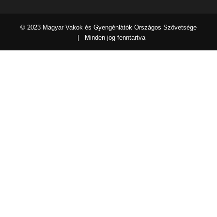
© 2023 Magyar Vakok és Gyengénlátók Országos Szövetsége
| Minden jog fenntartva