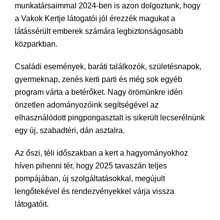
munkatársaimmal 2024-ben is azon dolgoztunk, hogy
a Vakok Kertje látogatói jól érezzék magukat a
látássérült emberek számára legbiztonságosabb
közparkban.
Családi események, baráti találkozók, születésnapok,
gyermeknap, zenés kerti parti és még sok egyéb
program várta a betérőket. Nagy örömünkre idén
önzetlen adományozóink segítségével az
elhasználódott pingpongasztalt is sikerült lecserélnünk
egy új, szabadtéri, dán asztalra.
Az őszi, téli időszakban a kert a hagyományokhoz
híven pihenni tér, hogy 2025 tavaszán teljes
pompájában, új szolgáltatásokkal, megújult
lengőtekével és rendezvényekkel várja vissza
látogatóit.