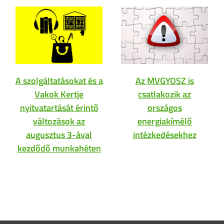
A szolgáltatásokat és a
Az MVGYOSZ is
Vakok Kertje
csatlakozik az
nyitvatartását érintő
országos
változások az
energiakímélő
augusztus 3-ával
intézkedésekhez
kezdődő munkahéten