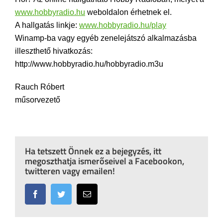
www.hobbyradio.hu
weboldalon érhetnek el.
A hallgatás linkje:
www.hobbyradio.hu/play
Winamp-ba vagy egyéb zenelejátszó alkalmazásba
illeszthető hivatkozás:
http://www.hobbyradio.hu/hobbyradio.m3u
Rauch Róbert
műsorvezető
Ha tetszett Önnek ez a bejegyzés, itt
megoszthatja ismerőseivel a Facebookon,
twitteren vagy emailen!
Facebook
Twitter
Email: