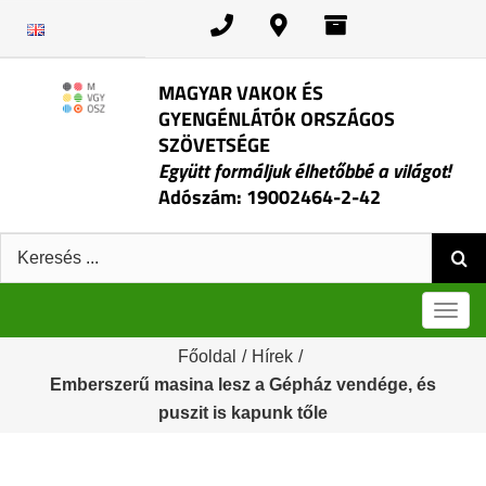
Kihagyás
MAGYAR VAKOK ÉS
GYENGÉNLÁTÓK ORSZÁGOS
SZÖVETSÉGE
Együtt formáljuk élhetőbbé a világot!
Adószám: 19002464-2-42
Keresés:
Men
Főoldal
/
Hírek
/
Emberszerű masina lesz a Gépház vendége, és
puszit is kapunk tőle