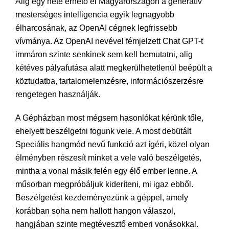
Alig egy hete érhető el Magyarországon a generatív
mesterséges intelligencia egyik legnagyobb
élharcosának, az OpenAI cégnek legfrissebb
vívmánya. Az OpenAI nevével fémjelzett Chat GPT-t
immáron szinte senkinek sem kell bemutatni, alig
kétéves pályafutása alatt megkerülhetetlenül beépült a
köztudatba, tartalomelemzésre, információszerzésre
rengetegen használják.
A Gépházban most mégsem hasonlókat kérünk tőle,
ehelyett beszélgetni fogunk vele. A most debütált
Speciális hangmód nevű funkció azt ígéri, közel olyan
élményben részesít minket a vele való beszélgetés,
mintha a vonal másik felén egy élő ember lenne. A
műsorban megpróbáljuk kideríteni, mi igaz ebből.
Beszélgetést kezdeményezünk a géppel, amely
korábban soha nem hallott hangon válaszol,
hangjában szinte megtévesztő emberi vonásokkal.