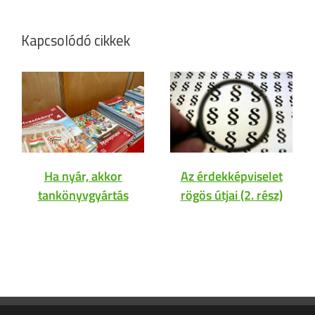
Kapcsolódó cikkek
Ha nyár, akkor
Az érdekképviselet
tankönyvgyártás
rögös útjai (2. rész)