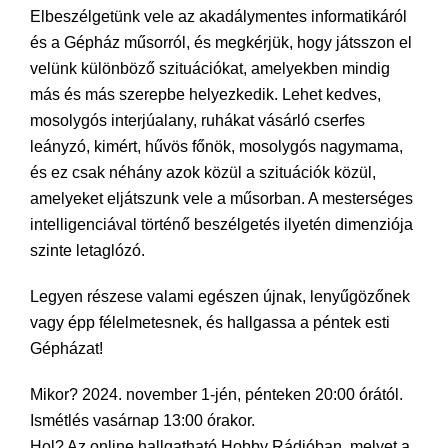
Elbeszélgetünk vele az akadálymentes informatikáról
és a Gépház műsorról, és megkérjük, hogy játsszon el
velünk különböző szituációkat, amelyekben mindig
más és más szerepbe helyezkedik. Lehet kedves,
mosolygós interjúalany, ruhákat vásárló cserfes
leányzó, kimért, hűvös főnök, mosolygós nagymama,
és ez csak néhány azok közül a szituációk közül,
amelyeket eljátszunk vele a műsorban. A mesterséges
intelligenciával történő beszélgetés ilyetén dimenziója
szinte letaglózó.
Legyen részese valami egészen újnak, lenyűgözőnek
vagy épp félelmetesnek, és hallgassa a péntek esti
Gépházat!
Mikor? 2024. november 1-jén, pénteken 20:00 órától.
Ismétlés vasárnap 13:00 órakor.
Hol? Az online hallgatható Hobby Rádióban, melyet a