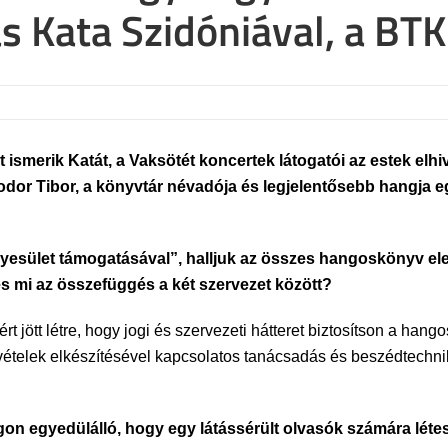
ás Kata Szidóniával, a BT
ismerik Katát, a Vaksötét koncertek látogatói az estek elhiv
or Tibor, a könyvtár névadója és legjelentősebb hangja egy
gyesület támogatásával”, halljuk az összes hangoskönyv ele
s mi az összefüggés a két szervezet között?
 jött létre, hogy jogi és szervezeti hátteret biztosítson a hang
elvételek elkészítésével kapcsolatos tanácsadás és beszédtech
lágon egyedülálló, hogy egy látássérült olvasók számára lét