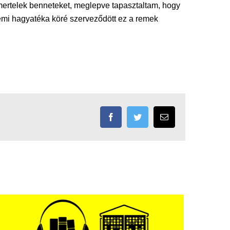
mertelek benneteket, meglepve tapasztaltam, hogy
emi hagyatéka köré szerveződött ez a remek
Facebook
Twitter
Email: