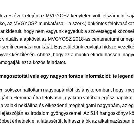
étezres évek elején az MVGYOSZ kénytelen volt felszámolni saját
öke, az MVGYOSZ munkatársa – a szerk.) önkéntes felolvasókat 
amar kiderült, hogy nem vagyunk egyedül: a szövetséggel közös
 virtuális alapkövét az MVGYOSZ 2018-as centenáriumi ünnepsé
segíti egymás munkáját. Egyesületünk egyfajta hídszervezetként
nyvek készítésén. Ahhoz, hogy ez a munka elindulhasson, nag
ámogatják ezt a közös feladatot.
l, megosztottál vele egy nagyon fontos információt: te lege
szen sokszor hallottam nagypapámtól kislánykoromban, hogy „meg
rt a Hermina útra felolvasni, gyakran valóban egész napokat töl
Ha valaki nekiállna és elkezdené meghallgatni nagyapám, az 
 a lejátszóján az irodalom gyöngyszemei. Az 514 hangoskönyv k
öbbet érhetnek el a látássérült felhasználók az alkalmazásban és