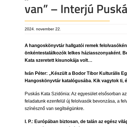
van” – Interjú Pusk
2024. november 22.
A hangoskönyvtár hallgatói remek felolvasóként 
önkéntestalálkozók lelkes háziasszonyaként. Bod
Kata szeretett kisunokája volt…
Iván Péter: „Készült a Bodor Tibor Kulturális E
Hangoskönyvtár katalógusába. Kik vagytok ti, é
Puskás Kata Szidónia: Az egyesület elsősorban azért
feladatunk ezenfelül új felolvasók bevonzása, a f
színésznő van segítségünkre.
I. P.: Európában biztosan, de talán az egész vi