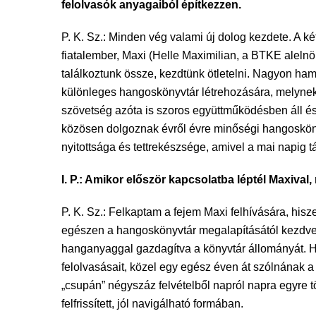
felolvasók anyagaiból építkezzen.
P. K. Sz.: Minden vég valami új dolog kezdete. A k
fiatalember, Maxi (Helle Maximilian, a BTKE aleln
találkoztunk össze, kezdtünk ötletelni. Nagyon h
különleges hangoskönyvtár létrehozására, melynek
szövetség azóta is szoros együttműködésben áll és 
közösen dolgoznak évről évre minőségi hangoskö
nyitottsága és tettrekészsége, amivel a mai napig t
I. P.: Amikor először kapcsolatba léptél Maxiva
P. K. Sz.: Felkaptam a fejem Maxi felhívására, hi
egészen a hangoskönyvtár megalapításától kezdve já
hanganyaggal gazdagítva a könyvtár állományát. 
felolvasásait, közel egy egész éven át szólnának
„csupán” négyszáz felvételből napról napra egyre t
felfrissített, jól navigálható formában.