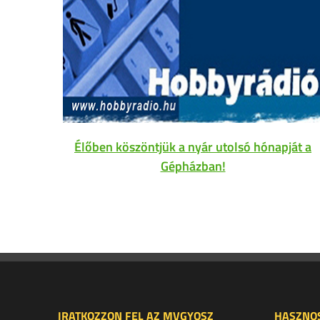
Élőben köszöntjük a nyár utolsó hónapját a
Gépházban!
IRATKOZZON FEL AZ MVGYOSZ
HASZNOS