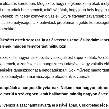
kolai előadás keretében. Még szép, hogy megkérdeztem őket, me
i nem adtok bele semmit, mitől várjátok, hogy jobb hely legyen 
vesebb, mint egy könyvet olvas el. Egyre figyelemzavarosabb 
szti a személyiséget, a kreativitást, problémamegoldó képességet
berekkel!
Vaksötét estek sorozat. Itt az élvezetes zenei és irodalmi 
elenek minden fényforrást nélkülözni.
vezzük, és nagyon sok pozitív visszajelzést kapunk róluk. Az el
how-elemek, a zenész csak hangszeres tudásával vagy vokális el
zékelésére támaszkodhat a befogadásban. Sok művész megfordu
ers személyében már visszajáró előadóink is vannak.
st adaptálok a hangoskönyvtárnak. Nekem már nagyon otthon
újra elmerül a szövegben, amit hallhatóan mindig nagyon élve
 ilyenkor a szacharint kavarta el a kávéjában. Cukorbetegsége