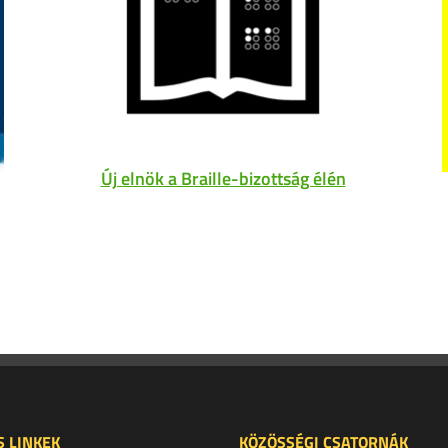
Új elnök a Braille-bizottság élén
 LINKEK
KÖZÖSSÉGI CSATORNÁK