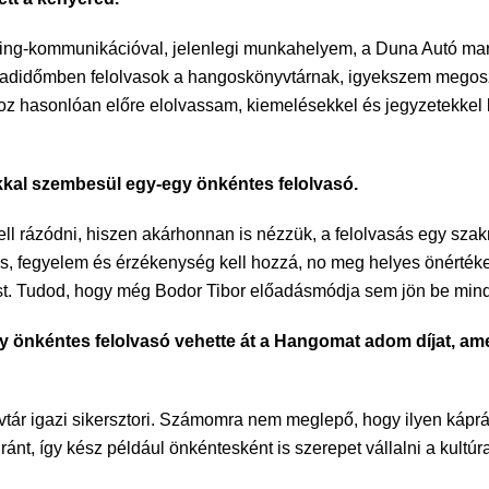
ting-kommunikációval, jelenlegi munkahelyem, a Duna Autó mark
badidőmben felolvasok a hangoskönyvtárnak, igyekszem megoszt
 hasonlóan előre elolvassam, kiemelésekkel és jegyzetekkel lá
ásokkal szembesül egy-egy önkéntes felolvasó.
kell rázódni, hiszen akárhonnan is nézzük, a felolvasás egy sz
s, fegyelem és érzékenység kell hozzá, no meg helyes önértékel
ást. Tudod, hogy még Bodor Tibor előadásmódja sem jön be mi
égy önkéntes felolvasó vehette át a Hangomat adom díjat, a
r igazi sikersztori. Számomra nem meglepő, hogy ilyen káprázat
ránt, így kész például önkéntesként is szerepet vállalni a kult