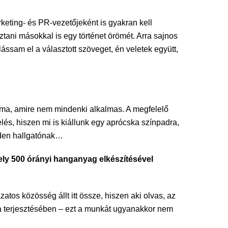
eting- és PR-vezetőjeként is gyakran kell
ani másokkal is egy történet örömét. Arra sajnos
ssam el a választott szöveget, én veletek együtt,
akma, amire nem mindenki alkalmas. A megfelelő
és, hiszen mi is kiállunk egy aprócska színpadra,
nden hallgatónak…
mely 500 órányi hanganyag elkészítésével
os közösség állt itt össze, hiszen aki olvas, az
úra terjesztésében – ezt a munkát ugyanakkor nem