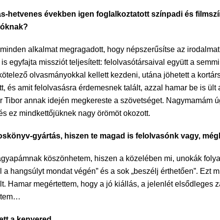
vanas-hetvenes években igen foglalkoztatott színpadi és films
atóknak?
i minden alkalmat megragadott, hogy népszerűsítse az irodalmat
s egyfajta missziót teljesített: felolvasótársaival együtt a semmi
a kötelező olvasmányokkal kellett kezdeni, utána jöhetett a kort
, és amit felolvasásra érdemesnek talált, azzal hamar be is ült 
dor Tibor annak idején megkereste a szövetséget. Nagymamám ú
 és ez mindkettőjüknek nagy örömöt okozott.
ngoskönyv-gyártás, hiszen te magad is felolvasónk vagy, még
is nagyapámnak köszönhetem, hiszen a közelében mi, unokák fol
d fel a hangsúlyt mondat végén” és a sok „beszélj érthetően”. Ezt 
. Hamar megértettem, hogy a jó kiállás, a jelenlét elsődleges zá
ültem…
ett a kenyered.