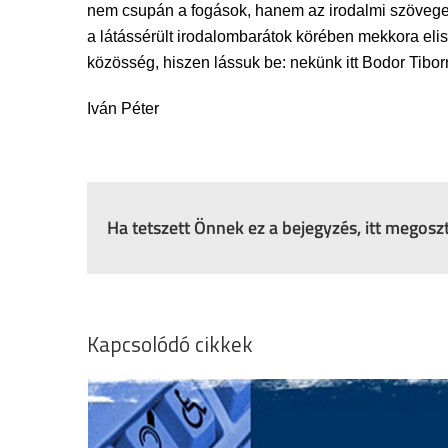
nem csupán a fogások, hanem az irodalmi szövegek 
a látássérült irodalombarátok körében mekkora eli
közösség, hiszen lássuk be: nekünk itt Bodor Tibor
Iván Péter
Ha tetszett Önnek ez a bejegyzés, itt megos
Kapcsolódó cikkek