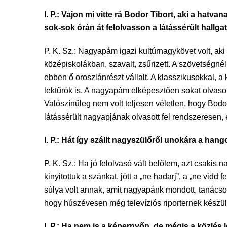
I. P.: Vajon mi vitte rá Bodor Tibort, aki a hat
sok-sok órán át felolvasson a látássérült hallg
P. K. Sz.: Nagyapám igazi kultúrnagykövet volt, ak
középiskolákban, szavalt, zsűrizett. A szövetségnél i
ebben ő oroszlánrészt vállalt. A klasszikusokkal, 
lektűrök is. A nagyapám elképesztően sokat olvasott
Valószínűleg nem volt teljesen véletlen, hogy Bo
látássérült nagyapjának olvasott fel rendszeresen,
I. P.: Hát így szállt nagyszülőről unokára a ha
P. K. Sz.: Ha jó felolvasó vált belőlem, azt csak
kinyitottuk a szánkat, jött a „ne hadarj”, a „ne vid
súlya volt annak, amit nagyapánk mondott, tanácsolt
hogy húszévesen még televíziós riporternek kész
I. P.: Ha nem is a képernyőn, de mégis a közlés l