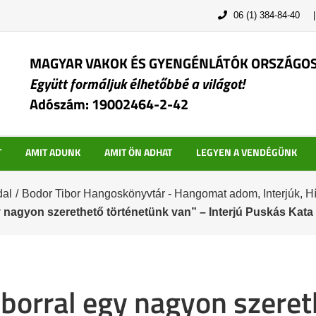
06 (1) 384-84-40
MAGYAR VAKOK ÉS GYENGÉNLÁTÓK ORSZÁGO
Együtt formáljuk élhetőbbé a világot!
Adószám: 19002464-2-42
T
AMIT ADUNK
AMIT ÖN ADHAT
LEGYEN A VENDÉGÜNK
dal
/
Bodor Tibor Hangoskönyvtár - Hangomat adom
,
Interjúk
,
H
y nagyon szerethető történetünk van” – Interjú Puskás Kata
iborral egy nagyon szere