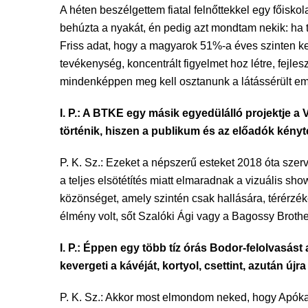
A héten beszélgettem fiatal felnőttekkel egy főis
behúzta a nyakát, én pedig azt mondtam nekik: ha t
Friss adat, hogy a magyarok 51%-a éves szinten ke
tevékenység, koncentrált figyelmet hoz létre, fejle
mindenképpen meg kell osztanunk a látássérült em
I. P.: A BTKE egy másik egyedülálló projektje a 
történik, hiszen a publikum és az előadók kényt
P. K. Sz.: Ezeket a népszerű esteket 2018 óta szer
a teljes elsötétítés miatt elmaradnak a vizuális s
közönséget, amely szintén csak hallására, térér
élmény volt, sőt Szalóki Ági vagy a Bagossy Broth
I. P.: Éppen egy több tíz órás Bodor-felolvasá
kevergeti a kávéját, kortyol, csettint, azután 
P. K. Sz.: Akkor most elmondom neked, hogy Apóka