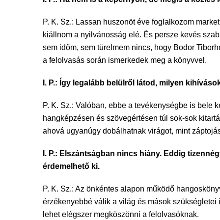
P. K. Sz.: Lassan huszonöt éve foglalkozom marke
kiállnom a nyilvánosság elé. És persze kevés sza
sem időm, sem türelmem nincs, hogy Bodor Tiborhoz
a felolvasás során ismerkedek meg a könyvvel.
I. P.: Így legalább belülről látod, milyen kihív
P. K. Sz.: Valóban, ebbe a tevékenységbe is bele 
hangképzésen és szövegértésen túl sok-sok kitartá
ahová ugyanúgy dobálhatnak virágot, mint záptoj
I. P.: Elszántságban nincs hiány. Eddig tizenn
érdemelhető ki.
P. K. Sz.: Az önkéntes alapon működő hangoskönyvtá
érzékenyebbé válik a világ és mások szükségletei i
lehet elégszer megköszönni a felolvasóknak.