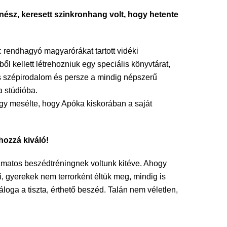
zínész, keresett szinkronhang volt, hogy hetente
: rendhagyó magyarórákat tartott vidéki
ből kellett létrehozniuk egy speciális könyvtárat,
árs szépirodalom és persze a mindig népszerű
a stúdióba.
gy mesélte, hogy Apóka kiskorában a saját
hozzá kiváló!
yamatos beszédtréningnek voltunk kitéve. Ahogy
mi, gyerekek nem terrorként éltük meg, mindig is
loga a tiszta, érthető beszéd. Talán nem véletlen,