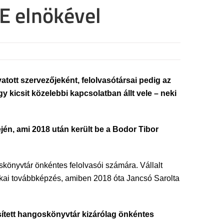
KE elnökével
atott szervezőjeként, felolvasótársai pedig az
 kicsit közelebbi kapcsolatban állt vele – neki
jén, ami 2018 után került be a Bodor Tibor
oskönyvtár önkéntes felolvasói számára. Vállalt
nikai továbbképzés, amiben 2018 óta Jancsó Sarolta
esített hangoskönyvtár kizárólag önkéntes