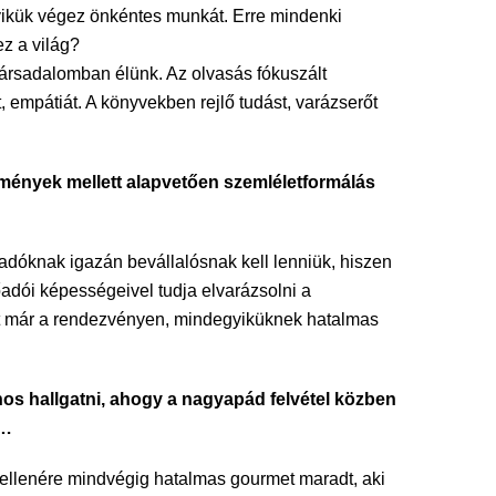
lyikük végez önkéntes munkát. Erre mindenki
ez a világ?
társadalomban élünk. Az olvasás fókuszált
, empátiát. A könyvekben rejlő tudást, varázserőt
események mellett alapvetően szemléletformálás
őadóknak igazán bevállalósnak kell lenniük, hiszen
őadói képességeivel tudja elvarázsolni a
lt már a rendezvényen, mindegyiküknek hatalmas
os hallgatni, ahogy a nagyapád felvétel közben
z…
 ellenére mindvégig hatalmas gourmet maradt, aki