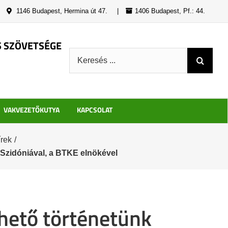
|
1146 Budapest, Hermina út 47.
|
1406 Budapest, Pf.: 44.
S SZÖVETSÉGE
Keresés:
VAKVEZETŐKUTYA
KAPCSOLAT
írek
/
 Szidóniával, a BTKE elnökével
thető történetünk