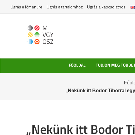
Kihagyás
Ugrás a főmenüre
Ugrás a tartalomhoz
Ugrás a kapcsolathoz
FŐOLDAL
TUDJON MEG TÖBBE
Főol
„Nekünk itt Bodor Tiborral eg
„Nekünk itt Bodor T