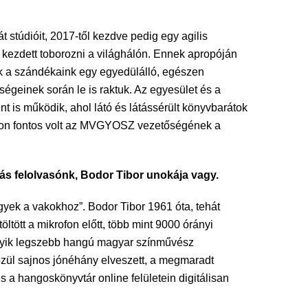
 stúdióit, 2017-től kezdve pedig egy agilis
kezdett toborozni a világhálón. Ennek apropóján
ek a szándékaink egy egyedülálló, egészen
geinek során le is raktuk. Az egyesület és a
 is működik, ahol látó és látássérült könyvbarátok
yon fontos volt az MVGYOSZ vezetőségének a
ndás felolvasónk, Bodor Tibor unokája vagy.
yek a vakokhoz”. Bodor Tibor 1961 óta, tehát
tött a mikrofon előtt, több mint 9000 órányi
egyik legszebb hangú magyar színművész
özül sajnos jónéhány elveszett, a megmaradt
 a hangoskönyvtár online felületein digitálisan