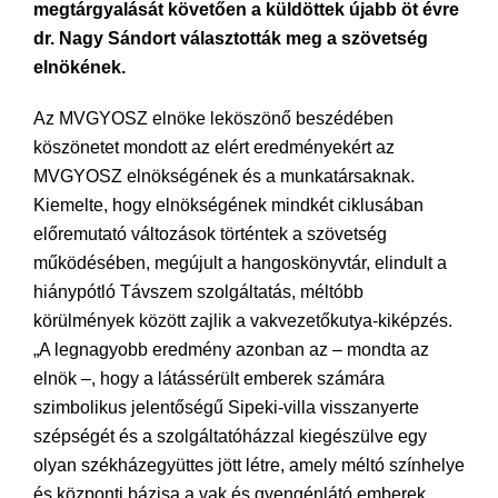
megtárgyalását követően a küldöttek újabb öt évre
dr. Nagy Sándort választották meg a szövetség
elnökének.
Az MVGYOSZ elnöke leköszönő beszédében
köszönetet mondott az elért eredményekért az
MVGYOSZ elnökségének és a munkatársaknak.
Kiemelte, hogy elnökségének mindkét ciklusában
előremutató változások történtek a szövetség
működésében, megújult a hangoskönyvtár, elindult a
hiánypótló Távszem szolgáltatás, méltóbb
körülmények között zajlik a vakvezetőkutya-kiképzés.
„A legnagyobb eredmény azonban az – mondta az
elnök –, hogy a látássérült emberek számára
szimbolikus jelentőségű Sipeki-villa visszanyerte
szépségét és a szolgáltatóházzal kiegészülve egy
olyan székházegyüttes jött létre, amely méltó színhelye
és központi bázisa a vak és gyengénlátó emberek