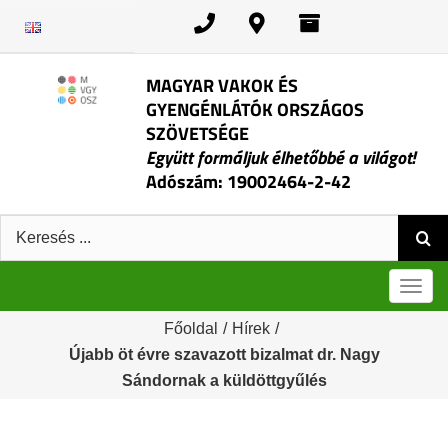
Kihagyás
MAGYAR VAKOK ÉS
GYENGÉNLÁTÓK ORSZÁGOS
SZÖVETSÉGE
Együtt formáljuk élhetőbbé a világot!
Adószám: 19002464-2-42
Keresés:
Men
Főoldal
/
Hírek
/
Újabb öt évre szavazott bizalmat dr. Nagy
Sándornak a küldöttgyűlés