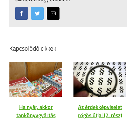
Facebook
Twitter
Email:
Kapcsolódó cikkek
Ha nyár, akkor
Az érdekképviselet
tankönyvgyártás
rögös útjai (2. rész)