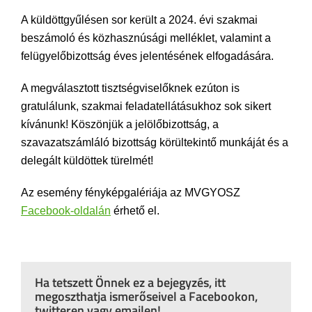
A küldöttgyűlésen sor került a 2024. évi szakmai
beszámoló és közhasznúsági melléklet, valamint a
felügyelőbizottság éves jelentésének elfogadására.
A megválasztott tisztségviselőknek ezúton is
gratulálunk, szakmai feladatellátásukhoz sok sikert
kívánunk! Köszönjük a jelölőbizottság, a
szavazatszámláló bizottság körültekintő munkáját és a
delegált küldöttek türelmét!
Az esemény fényképgalériája az MVGYOSZ
Facebook-oldalán
érhető el.
Ha tetszett Önnek ez a bejegyzés, itt
megoszthatja ismerőseivel a Facebookon,
twitteren vagy emailen!