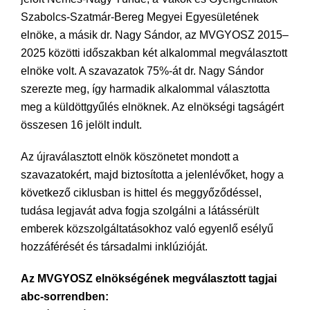
Szabolcs-Szatmár-Bereg Megyei Egyesületének
elnöke, a másik dr. Nagy Sándor, az MVGYOSZ 2015–
2025 közötti időszakban két alkalommal megválasztott
elnöke volt. A szavazatok 75%-át dr. Nagy Sándor
szerezte meg, így harmadik alkalommal választotta
meg a küldöttgyűlés elnöknek. Az elnökségi tagságért
összesen 16 jelölt indult.
Az újraválasztott elnök köszönetet mondott a
szavazatokért, majd biztosította a jelenlévőket, hogy a
következő ciklusban is hittel és meggyőződéssel,
tudása legjavát adva fogja szolgálni a látássérült
emberek közszolgáltatásokhoz való egyenlő esélyű
hozzáférését és társadalmi inklúzióját.
Az MVGYOSZ elnökségének megválasztott tagjai
abc-sorrendben: