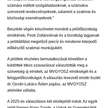
számára indított szolgáltatásoknak, a számukra
szervezett rendezvényeknek, valamint a szakmai és
közösségi eseményeknek.”
Beszéde végén köszönetet mondott a jelölőbizottság
elnökének, Pesti Zoltánnénak és a bizottság tagjainak
a jelöltállítást megelőző precíz és mindenre kiterjedő
előkészítő szakmai munkájukért.
A jelöltek részletes bemutatkozását követően a
küldöttek titkos szavazással választották meg a
szövetség új elnökét, az MVGYOSZ elnökségét és a
felügyelőbizottságot. A választás levezető elnöki tisztét
dr. Ozvári-Lukács Ádám jogász, az MVGYOSZ
alelnöke vállalta.
A 2025-ös választáson két elnökjelölt indult. Az egyik
jelölt Nemes-Nagy Tünde, a Vakok és Gyengénlátók