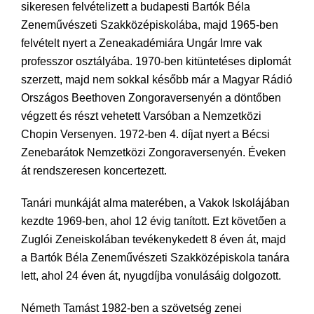
sikeresen felvételizett a budapesti Bartók Béla
Zeneművészeti Szakközépiskolába, majd 1965-ben
felvételt nyert a Zeneakadémiára Ungár Imre vak
professzor osztályába. 1970-ben kitüntetéses diplomát
szerzett, majd nem sokkal később már a Magyar Rádió
Országos Beethoven Zongoraversenyén a döntőben
végzett és részt vehetett Varsóban a Nemzetközi
Chopin Versenyen. 1972-ben 4. díjat nyert a Bécsi
Zenebarátok Nemzetközi Zongoraversenyén. Éveken
át rendszeresen koncertezett.
Tanári munkáját alma materében, a Vakok Iskolájában
kezdte 1969-ben, ahol 12 évig tanított. Ezt követően a
Zuglói Zeneiskolában tevékenykedett 8 éven át, majd
a Bartók Béla Zeneművészeti Szakközépiskola tanára
lett, ahol 24 éven át, nyugdíjba vonulásáig dolgozott.
Németh Tamást 1982-ben a szövetség zenei