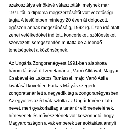
szakosztálya elnökévé választották, melynek már
1971-től, a diploma megszerzésétől volt vezetőségi
tagja. A testületben mintegy 20 éven át dolgozott,
egészen annak megszűnéséig, 1992-ig. Ezen idő alatt
zenei vetélkedőket indított, koncerteket, szólóesteket
szervezett, seregszemlén mutatta be a leendő
tehetségeket a közönségnek.
Az Ungária Zongoranégyest 1991-ben alapította
három látássérült zenetanárral, Varró Attilával, Magyar
Csabával és Lakatos Tamással, majd Varró Attila
kiválását követően Farkas Mátyás szegedi
zongoratanár lett a negyedik tag a zongoranégyesben.
Az együttes azért választotta az Ungár Imrére utaló
nevet, mert gyakorlatilag a tanár úr előmenetelének,
hírnevének és művészetének volt köszönhető, hogy
Magyarországon a vak emberek zeneoktatása annyit