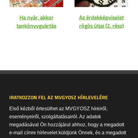
Ha nyár, akkor
Az érdekképviselet
tankönyvgyártás
rögös útjai (2. rész)
IRATKOZZON FEL AZ MVGYOSZ HÍRLEVELÉRE
Első kézből értesülhet az MVGYOSZ híreiről,
eseményeiről, szolgáltatásairól. Az adatok
megadásával Ön hozzájárul ahhoz, hogy a megadott
e-mail címre hírlevelet küldjünk Önnek, és a megadott