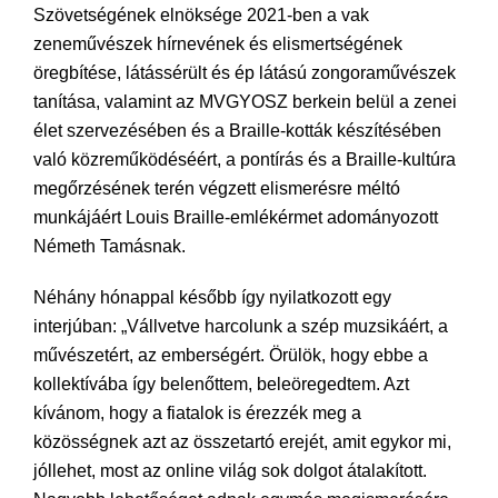
Szövetségének elnöksége 2021-ben a vak
zeneművészek hírnevének és elismertségének
öregbítése, látássérült és ép látású zongoraművészek
tanítása, valamint az MVGYOSZ berkein belül a zenei
élet szervezésében és a Braille-kották készítésében
való közreműködéséért, a pontírás és a Braille-kultúra
megőrzésének terén végzett elismerésre méltó
munkájáért Louis Braille-emlékérmet adományozott
Németh Tamásnak.
Néhány hónappal később így nyilatkozott egy
interjúban: „Vállvetve harcolunk a szép muzsikáért, a
művészetért, az emberségért. Örülök, hogy ebbe a
kollektívába így belenőttem, beleöregedtem. Azt
kívánom, hogy a fiatalok is érezzék meg a
közösségnek azt az összetartó erejét, amit egykor mi,
jóllehet, most az online világ sok dolgot átalakított.