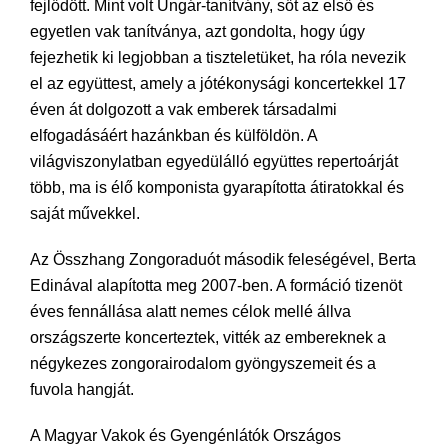
fejlődött. Mint volt Ungár-tanítvány, sőt az első és
egyetlen vak tanítványa, azt gondolta, hogy úgy
fejezhetik ki legjobban a tiszteletüket, ha róla nevezik
el az együttest, amely a jótékonysági koncertekkel 17
éven át dolgozott a vak emberek társadalmi
elfogadásáért hazánkban és külföldön. A
világviszonylatban egyedülálló együttes repertoárját
több, ma is élő komponista gyarapította átiratokkal és
saját művekkel.
Az Összhang Zongoraduót második feleségével, Berta
Edinával alapította meg 2007-ben. A formáció tizenöt
éves fennállása alatt nemes célok mellé állva
országszerte koncerteztek, vitték az embereknek a
négykezes zongorairodalom gyöngyszemeit és a
fuvola hangját.
A Magyar Vakok és Gyengénlátók Országos