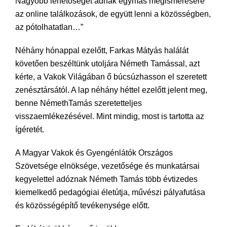
Nagyobb lehetőséget adnak egymás megismerésére
az online találkozások, de együtt lenni a közösségben,
az pótolhatatlan…”
Néhány hónappal ezelőtt, Farkas Mátyás halálát
követően beszéltünk utoljára Németh Tamással, azt
kérte, a Vakok Világában ő búcsúzhasson el szeretett
zenésztársától. A lap néhány héttel ezelőtt jelent meg,
benne NémethTamás szeretetteljes
visszaemlékezésével. Mint mindig, most is tartotta az
ígéretét.
A Magyar Vakok és Gyengénlátók Országos
Szövetsége elnöksége, vezetősége és munkatársai
kegyelettel adóznak Németh Tamás több évtizedes
kiemelkedő pedagógiai életútja, művészi pályafutása
és közösségépítő tevékenysége előtt.