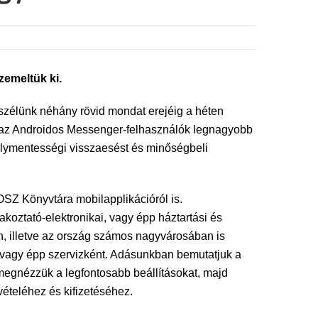
zemeltük ki.
szélünk néhány rövid mondat erejéig a héten
a az Androidos Messenger-felhasználók legnagyobb
dálymentességi visszaesést és minőségbeli
OSZ Könyvtára mobilapplikációról is.
akoztató-elektronikai, vagy épp háztartási és
án, illetve az ország számos nagyvárosában is
vagy épp szervizként. Adásunkban bemutatjuk a
megnézzük a legfontosabb beállításokat, majd
ételéhez és kifizetéséhez.