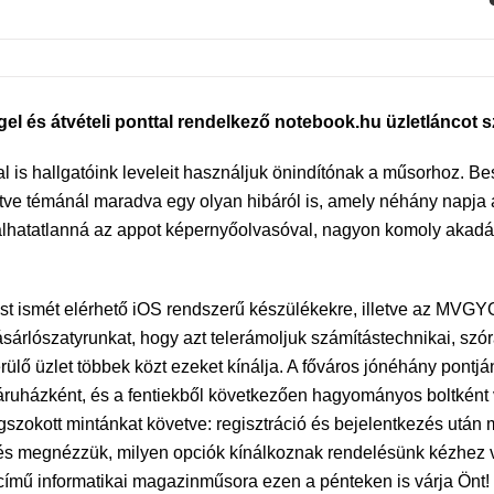
el és átvételi ponttal rendelkező notebook.hu üzletláncot s
is hallgatóink leveleit használjuk önindítónak a műsorhoz. Be
tve témánál maradva egy olyan hibáról is, amely néhány napj
sználhatatlanná az appot képernyőolvasóval, nagyon komoly aka
st ismét elérhető iOS rendszerű készülékekre, illetve az MVGY
sárlószatyrunkat, hogy azt telerámoljuk számítástechnikai, szór
ülő üzlet többek közt ezeket kínálja. A főváros jónéhány pontj
ruházként, és a fentiekből következően hagyományos boltként 
zokott mintánkat követve: regisztráció és bejelentkezés után 
 és megnézzük, milyen opciók kínálkoznak rendelésünk kézhez v
ű informatikai magazinműsora ezen a pénteken is várja Önt!