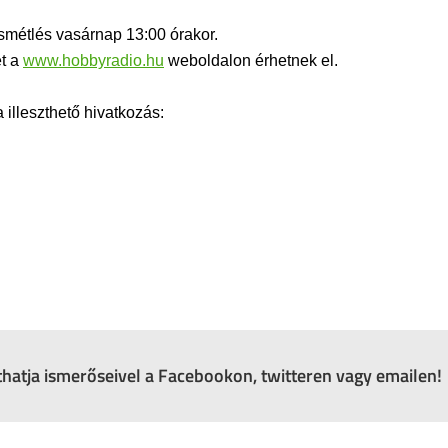
Ismétlés vasárnap 13:00 órakor.
et a
www.hobbyradio.hu
weboldalon érhetnek el.
lleszthető hivatkozás:
zthatja ismerőseivel a Facebookon, twitteren vagy emailen!