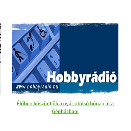
Élőben köszöntjük a nyár utolsó hónapját a
Gépházban!