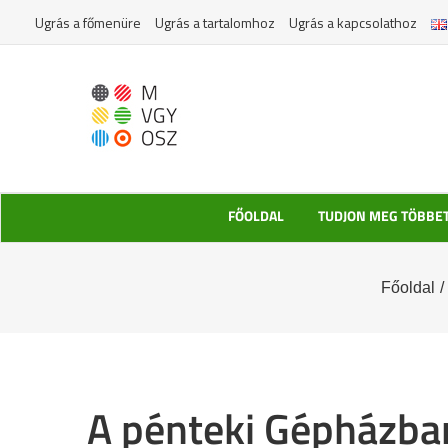
Kihagyás
Ugrás a főmenüre
Ugrás a tartalomhoz
Ugrás a kapcsolathoz
FŐOLDAL
TUDJON MEG TÖBBE
Főoldal
/
A pénteki Gépházba