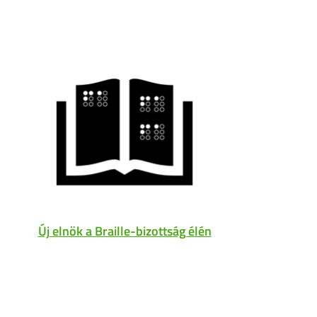
Új elnök a Braille-bizottság élén
A
nyitv