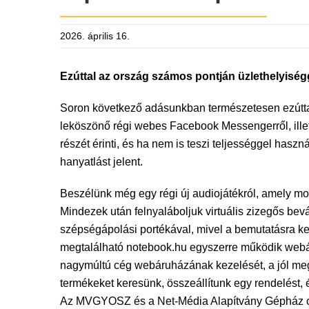
2026. április 16.
Ezúttal az ország számos pontján üzlethelyiségg
Soron következő adásunkban természetesen ezúttal 
leköszönő régi webes Facebook Messengerről, ille
részét érinti, és ha nem is teszi teljességgel ha
hanyatlást jelent.
Beszélünk még egy régi új audiojátékról, amely mo
Mindezek után felnyaláboljuk virtuális zizegős bevá
szépségápolási portékával, mivel a bemutatásra ker
megtalálható notebook.hu egyszerre működik webá
nagymúltú cég webáruházának kezelését, a jól megs
termékeket keresünk, összeállítunk egy rendelést,
Az MVGYOSZ és a Net-Média Alapítvány Gépház cím