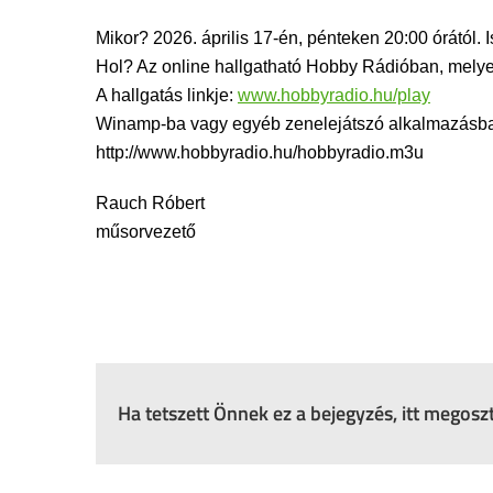
Mikor? 2026. április 17-én, pénteken 20:00 órától. 
Hol? Az online hallgatható Hobby Rádióban, mely
A hallgatás linkje:
www.hobbyradio.hu/play
Winamp-ba vagy egyéb zenelejátszó alkalmazásba i
http://www.hobbyradio.hu/hobbyradio.m3u
Rauch Róbert
műsorvezető
Ha tetszett Önnek ez a bejegyzés, itt megos