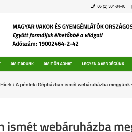
06 (1) 384-84-40
MAGYAR VAKOK ÉS GYENGÉNLÁTÓK ORSZÁGO
Együtt formáljuk élhetőbbé a világot!
Adószám: 19002464-2-42
T
AMIT ADUNK
AMIT ÖN ADHAT
LEGYEN A VENDÉGÜNK
Hírek
/
A pénteki Gépházban ismét webáruházba megyünk v
n ismét webáruházba me