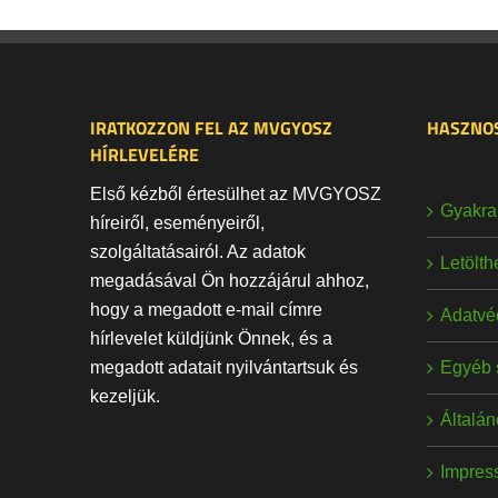
IRATKOZZON FEL AZ MVGYOSZ
HASZNOS
HÍRLEVELÉRE
Első kézből értesülhet az MVGYOSZ
Gyakran
híreiről, eseményeiről,
szolgáltatásairól. Az adatok
Letölt
megadásával Ön hozzájárul ahhoz,
hogy a megadott e-mail címre
Adatvé
hírlevelet küldjünk Önnek, és a
Egyéb 
megadott adatait nyilvántartsuk és
kezeljük.
Általán
Impres