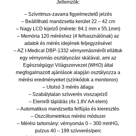
Jellemzők:
– Szívritmus-zavarra figyelmeztető jelzés
– Beállítható mandzsetta kerület 22 – 42 cm
– Nagy LCD kijelző (mérete: 84.1 mm x 55.1mm)
– Memória 120 méréshez (4 felhasználónak) az
adatok és mérés idejének feljegyzésével
– AZ I-Medical DBP-1332 vérnyomásmérőt elláttuk
egy vérnyomás osztályozási skálával, ami az
Egészségügyi Világszervezet (WHO) által
megfogalmazott ajánlások alapján osztályozza a
mérési eredményeket (színkódok a monitoron)
– Utolsó 3 mérés átlaga
– Szabálytalan szívverés visszajelző
– Elemről táplálás (4x 1.8V AA elem)
– Automatikus mandzsetta felfújás és kieresztés
– Oszcillometrikus mérési módszer
– Mérési tartomány: vérnyomás 0 – 300 mmHG,
pulzus 40 – 199 szívverés/perc