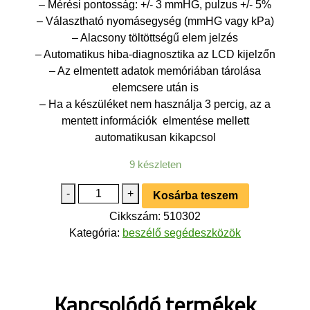
– Mérési pontosság: +/- 3 mmHG, pulzus +/- 5%
– Választható nyomásegység (mmHG vagy kPa)
– Alacsony töltöttségű elem jelzés
– Automatikus hiba-diagnosztika az LCD kijelzőn
– Az elmentett adatok memóriában tárolása
elemcsere után is
– Ha a készüléket nem használja 3 percig, az a
mentett információk elmentése mellett
automatikusan kikapcsol
9 készleten
Vérnyomásmérő,
-
+
Kosárba teszem
magyarul
Cikkszám:
510302
beszélő:
Kategória:
beszélő segédeszközök
I-
MEDICAL
mennyiség
Kapcsolódó termékek