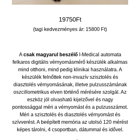
19750
Ft
(tagi kedvezményes ár: 15800 Ft)
A
csak magyarul beszélő
I-Medical automata
felkaros digitális vérnyomásmérő készülék alkalmas
mind otthoni, mind pedig klinikai használatra. A
készülék felnőttek non-invazív szisztolés és
diasztolés vérnyomásának, illetve pulzusszámának
oszcillometrikus elven történő mérésére szolgál. Az
eszköz jól olvasható kijelzővel és nagy
pontossággal méri a vérnyomást és a pulzusszámot.
Méri a szisztolés és diasztolés vérnyomást és
szívverést. A beépített memória az utolsó 120 mérést
képes tárolni, 4 csoportban, dátummal és idővel.