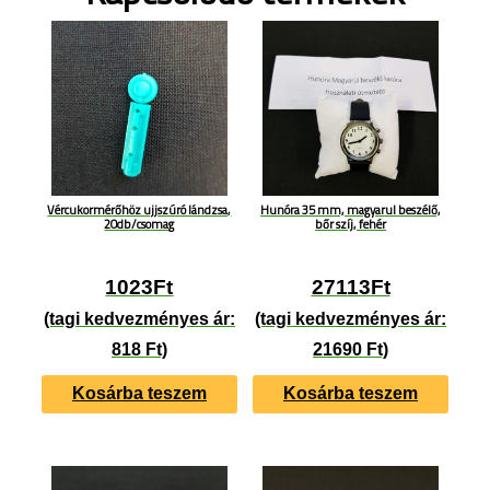
Vércukormérőhöz ujjszúró lándzsa,
Hunóra 35 mm, magyarul beszélő,
20db/csomag
bőr szíj, fehér
1023
Ft
27113
Ft
(tagi kedvezményes ár:
(tagi kedvezményes ár:
818 Ft)
21690 Ft)
Kosárba teszem
Kosárba teszem