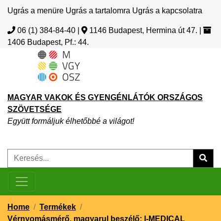
Ugrás a menüre
Ugrás a tartalomra
Ugrás a kapcsolatra
06 (1) 384-84-40
|
1146 Budapest, Hermina út 47.
|
1406 Budapest, Pf.: 44.
MAGYAR VAKOK ÉS GYENGÉNLÁTÓK ORSZÁGOS
SZÖVETSÉGE
Együtt formáljuk élhetőbbé a világot!
Home
/
Termékek
/
Vérnyomásmérő, magyarul beszélő: I-MEDICAL