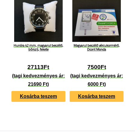
Hunóra 42 mm, magyarul beszélő,
Magyarul beszélő vércukormérő,
bőrszíj, fekete
Dcont Monda
27113
Ft
7500
Ft
(tagi kedvezményes ár:
(tagi kedvezményes ár:
21690 Ft)
6000 Ft)
Kosárba teszem
Kosárba teszem