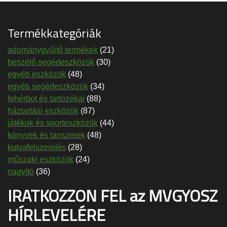
Termékkategóriák
adománygyűjtő termékek
(21)
beszélő segédeszközök
(30)
egyéb eszközök
(48)
egyéb segédeszközök
(34)
fehérbot és tartozékai
(88)
háztartási eszközök
(87)
játékok és sporteszközök
(44)
könyvek és tanszerek
(48)
kutyafelszerelés
(28)
műszaki eszközök
(24)
nagyító
(36)
IRATKOZZON FEL az MVGYOSZ
HÍRLEVELÉRE