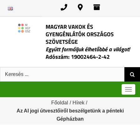
Kihagyás
MAGYAR VAKOK ÉS
GYENGÉNLÁTÓK ORSZÁGOS
SZÖVETSÉGE
Együtt formáljuk élhetőbbé a világot!
Adószám: 19002464-2-42
Keresés:
Men
Főoldal
/
Hírek
/
Az AI jogi útvesztőiről beszélgetünk a pénteki
Gépházban