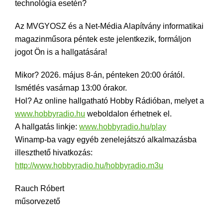
technológia esetén?
Az MVGYOSZ és a Net-Média Alapítvány informatikai
magazinműsora péntek este jelentkezik, formáljon
jogot Ön is a hallgatására!
Mikor? 2026. május 8-án, pénteken 20:00 órától.
Ismétlés vasárnap 13:00 órakor.
Hol? Az online hallgatható Hobby Rádióban, melyet a
www.hobbyradio.hu
weboldalon érhetnek el.
A hallgatás linkje:
www.hobbyradio.hu/play
Winamp-ba vagy egyéb zenelejátszó alkalmazásba
illeszthető hivatkozás:
http://www.hobbyradio.hu/hobbyradio.m3u
Rauch Róbert
műsorvezető