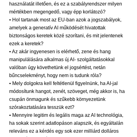
használatát illetően, és ez a szabályrendszer milyen
mértékben megengedő, vagy épp korlátozó?
• Hol tartanak most az EU-ban azok a jogszabályok,
amelyek a generatív AI működését hivatottak
biztonságos keretek közé szorítani, és mit jelentenek
ezek a keretek?
• Az akár ingyenesen is elérhető, zene és hang
manipulálására alkalmas új AI- szolgáltatásokkal
valóban úgy követhetünk el jogsértést, netán
bűncselekményt, hogy nem is tudunk róla?
• Mely dolgokra kell feltétlenül figyelnünk, ha AI-jal
módosítunk hangot, zenét, szöveget, még akkor is, ha
csupán önmagunk és szűkebb környezetünk
szórakoztatására tesszük ezt?
• Mennyire legitim és legális maga az AI technológia,
ha sokak szerint adatlopáson alapszik, és egyáltalán
releváns ez a kérdés egy sok ezer milliárd dolláros