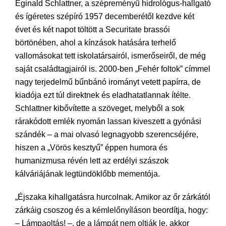
Eginald Schlattner, a szépreményű hidrológus-hallgató
és ígéretes szépíró 1957 decemberétől kezdve két
évet és két napot töltött a Securitate brassói
börtönében, ahol a kínzások hatására terhelő
vallomásokat tett iskolatársairól, ismerőseiről, de még
saját családtagjairól is. 2000-ben „Fehér foltok” címmel
nagy terjedelmű bűnbánó irományt vetett papírra, de
kiadója ezt túl direktnek és eladhatatlannak ítélte.
Schlattner kibővítette a szöveget, melyből a sok
rárakódott emlék nyomán lassan kiveszett a gyónási
szándék – a mai olvasó legnagyobb szerencséjére,
hiszen a „Vörös kesztyű” éppen humora és
humanizmusa révén lett az erdélyi szászok
kálváriájának legtündöklőbb mementója.
„Éjszaka kihallgatásra hurcolnak. Amikor az őr zárkától
zárkáig csoszog és a kémlelőnyíláson beordítja, hogy:
– Lámpaoltás! –, de a lámpát nem oltják le, akkor