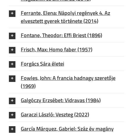
Ferrante, Elena: Nápolyi regények 4. Az
elvesztett gyerek története (2014)
Fontane, Theodor: Effi Briest (1896)
Frisch, Max: Homo faber (1957)
Forgács Sára életei
Fowles, John: A francia hadnagy szeretője
(1969)
Galgóczy Erzsébet: Vidravas (1984)
Garaczi László: Veszteg (2022)
García Márquez, Gabriel: Száz év magány