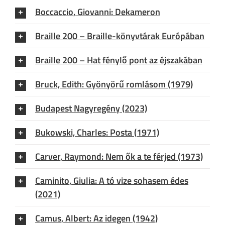
Boccaccio, Giovanni: Dekameron
Braille 200 – Braille-könyvtárak Európában
Braille 200 – Hat fénylő pont az éjszakában
Bruck, Edith: Gyönyörű romlásom (1979)
Budapest Nagyregény (2023)
Bukowski, Charles: Posta (1971)
Carver, Raymond: Nem ők a te férjed (1973)
Caminito, Giulia: A tó vize sohasem édes
(2021)
Camus, Albert: Az idegen (1942)