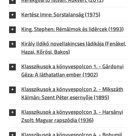
Kertész Imre: Sorstalanság (1975)
King, Stephen: Rémálmok és lidércek (1993)
Király Ildikó novellakincses ládikája (Fenákel,
Hazai, Kőrösi, Bakos)
Klasszikusok a könyvespolcon 1. - Gárdonyi
Géza: A láthatatlan ember (1902)
Klasszikusok a könyvespolcon 2. - Mikszáth
Kálmán: Szent Péter esernyője (1895)
Klasszikusok a könyvespolcon 3. - Harsányi
Zsolt: Magyar rapszódia (1936)
Klasszikusok a könyvespolcon 4. - Bohumil