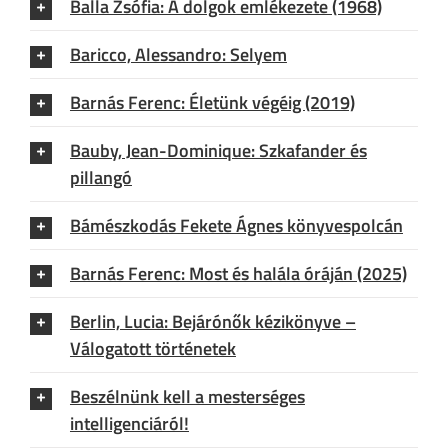
Balla Zsófia: A dolgok emlékezete (1968)
Baricco, Alessandro: Selyem
Barnás Ferenc: Életünk végéig (2019)
Bauby, Jean-Dominique: Szkafander és
pillangó
Bámészkodás Fekete Ágnes könyvespolcán
Barnás Ferenc: Most és halála óráján (2025)
Berlin, Lucia: Bejárónők kézikönyve –
Válogatott történetek
Beszélnünk kell a mesterséges
intelligenciáról!