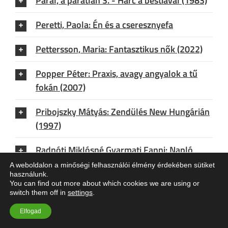
Páral, a páratlan 3. - Harc a bestiával (1983)
Peretti, Paola: Én és a cseresznyefa
Pettersson, Maria: Fantasztikus nők (2022)
Popper Péter: Praxis, avagy angyalok a tű
fokán (2007)
Pribojszky Mátyás: Zendülés New Hungárián
(1997)
Radnóti Miklósné Gyarmati Fanni: Napló
1935-1946
A weboldalon a minőségi felhasználói élmény érdekében sütiket
használunk.
You can find out more about which cookies we are using or
Radnóti Sándor: Sosem fogok memoárt írni
switch them off in
settings
.
(2019)
Elfogad
Rakéta Irodalmi Kávéház (1988)