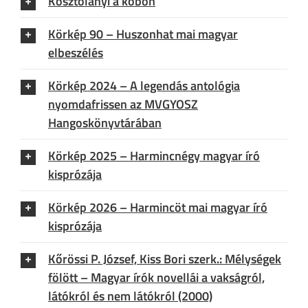
Kosztolányi a köbön
Körkép 90 – Huszonhat mai magyar
elbeszélés
Körkép 2024 – A legendás antológia
nyomdafrissen az MVGYOSZ
Hangoskönyvtárában
Körkép 2025 – Harmincnégy magyar író
kisprózája
Körkép 2026 – Harmincöt mai magyar író
kisprózája
Kőrössi P. József, Kiss Bori szerk.: Mélységek
fölött – Magyar írók novellái a vakságról,
látókról és nem látókról (2000)