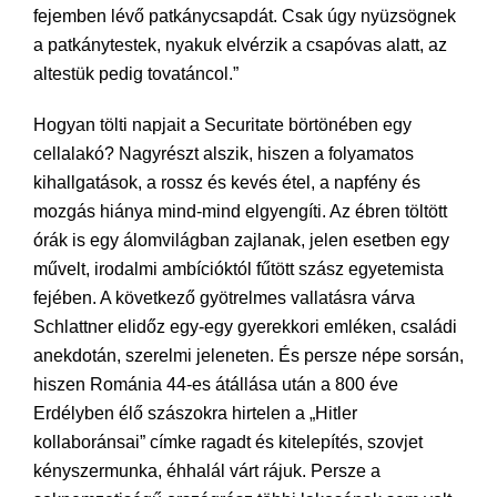
fejemben lévő patkánycsapdát. Csak úgy nyüzsögnek
a patkánytestek, nyakuk elvérzik a csapóvas alatt, az
altestük pedig tovatáncol.”
Hogyan tölti napjait a Securitate börtönében egy
cellalakó? Nagyrészt alszik, hiszen a folyamatos
kihallgatások, a rossz és kevés étel, a napfény és
mozgás hiánya mind-mind elgyengíti. Az ébren töltött
órák is egy álomvilágban zajlanak, jelen esetben egy
művelt, irodalmi ambícióktól fűtött szász egyetemista
fejében. A következő gyötrelmes vallatásra várva
Schlattner elidőz egy-egy gyerekkori emléken, családi
anekdotán, szerelmi jeleneten. És persze népe sorsán,
hiszen Románia 44-es átállása után a 800 éve
Erdélyben élő szászokra hirtelen a „Hitler
kollaboránsai” címke ragadt és kitelepítés, szovjet
kényszermunka, éhhalál várt rájuk. Persze a