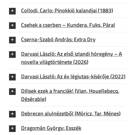
Collodi, Carlo: Pinokkió kalandjai (1883)
Csehek a cserben – Kundera, Fuks, Páral
Cserna-Szabó András: Extra Dry
Darvasi László: Az első izlandi hóregény – A
novella világtörténete (2026)
Darvasi László: Az év légiutas-kísérője (2022)
Dilisek ezek a franciák! (Vian, Houellebecq,
Désérable)
Debrecen alulnézetből (Móricz, Tar, Ménes)
Dragomán György: Esszék