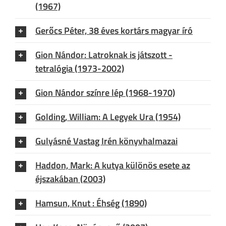
(1967)
Gerőcs Péter, 38 éves kortárs magyar író
Gion Nándor: Latroknak is játszott -
tetralógia (1973-2002)
Gion Nándor színre lép (1968-1970)
Golding, William: A Legyek Ura (1954)
Gulyásné Vastag Irén könyvhalmazai
Haddon, Mark: A kutya különös esete az
éjszakában (2003)
Hamsun, Knut : Éhség (1890)