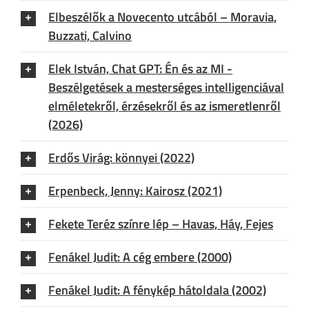
Elbeszélők a Novecento utcából – Moravia,
Buzzati, Calvino
Elek István, Chat GPT: Én és az MI -
Beszélgetések a mesterséges intelligenciával
elméletekről, érzésekről és az ismeretlenről
(2026)
Erdős Virág: könnyei (2022)
Erpenbeck, Jenny: Kairosz (2021)
Fekete Teréz színre lép – Havas, Háy, Fejes
Fenákel Judit: A cég embere (2000)
Fenákel Judit: A fénykép hátoldala (2002)