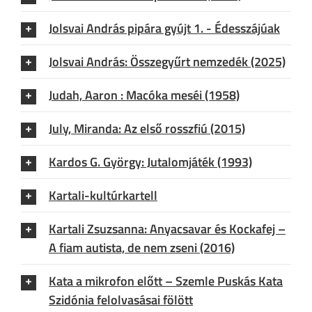
Jolsvai András pipára gyújt 1. - Édesszájúak
Jolsvai András: Összegyűrt nemzedék (2025)
Judah, Aaron : Macóka meséi (1958)
July, Miranda: Az első rosszfiú (2015)
Kardos G. György: Jutalomjáték (1993)
Kartali-kultúrkartell
Kartali Zsuzsanna: Anyacsavar és Kockafej –
A fiam autista, de nem zseni (2016)
Kata a mikrofon előtt – Szemle Puskás Kata
Szidónia felolvasásai fölött