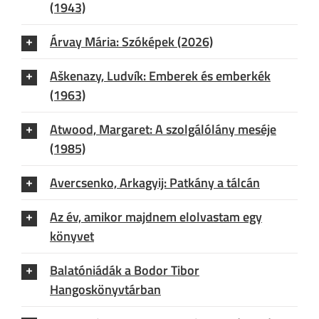
(1943)
Árvay Mária: Szóképek (2026)
Aškenazy, Ludvík: Emberek és emberkék
(1963)
Atwood, Margaret: A szolgálólány meséje
(1985)
Avercsenko, Arkagyij: Patkány a tálcán
Az év, amikor majdnem elolvastam egy
könyvet
Balatóniádák a Bodor Tibor
Hangoskönyvtárban