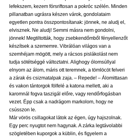
lefekszem, kezem fórsriftosan a pokróc szélén. Minden
pillanatban ugrásra készen várok, gondolataim
egyetlen pontra összpontosítanak: jönnek, ne aludj el,
elvisznek. Ne aludj! Semmi másra nem gondolni,
jönnek! Megtiltották, hogy zsebkendőmből fényellenzőt
készítsek a szememre. Vibrálóan világos van a
szemhéjam mögött, mely a rácsos pislákolást nem
tudja sötétséggé változtatni. Alighogy ólomsúllyal
elnyom az álom, máris ott teremnek, a tömlöcöt felveri
a zárak és csizmatalpak zaja. – Repede! – Álomittasan
és vakon tántorgok fölfelé a katona mellett, aki a
karomnál fogva taszigál előre, vagy rendőrfogásban
vezet. Épp csak a nadrágom markolom, hogy ne
csússzon le.
Már vörös csillagokat látok az égen, úgy hajszolnak.
Egy perc nyugtot nem hagynak. A zárka legtávolabbi
szögletében kuporgok a küblin, és figyelem a