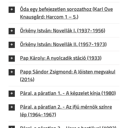
Óda egy befejezetlen sorozathoz (Karl Ove
Knausgård: Harcom 1 – 5.)
Örkény István: Novellák I. (1937-1956)
Örkény István: Novellák II. (1957-1973)
Pap Károly: A nyolcadik stáció (1933)
Papp Sándor Zsigmond: A Jóisten megvakul
(2014)
Páral, a páratlan 1. - A képzelet kínja (1980)
Páral, a páratlan 2. - Az ifjú mérnök színre
lép (1964-1967)