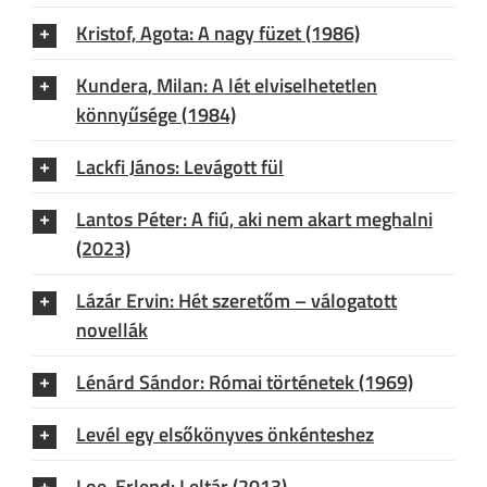
Kristof, Agota: A nagy füzet (1986)
Kundera, Milan: A lét elviselhetetlen
könnyűsége (1984)
Lackfi János: Levágott fül
Lantos Péter: A fiú, aki nem akart meghalni
(2023)
Lázár Ervin: Hét szeretőm – válogatott
novellák
Lénárd Sándor: Római történetek (1969)
Levél egy elsőkönyves önkénteshez
Loe, Erlend: Leltár (2013)