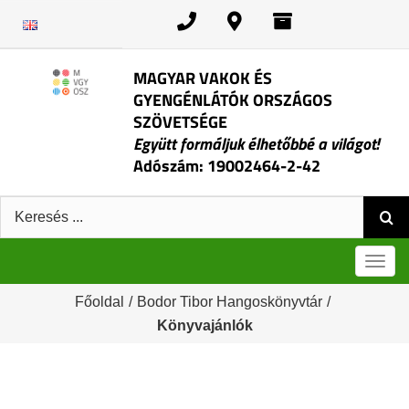
Kihagyás
MAGYAR VAKOK ÉS
GYENGÉNLÁTÓK ORSZÁGOS
SZÖVETSÉGE
Együtt formáljuk élhetőbbé a világot!
Adószám: 19002464-2-42
Keresés:
Men
Főoldal
/
Bodor Tibor Hangoskönyvtár
/
Könyvajánlók