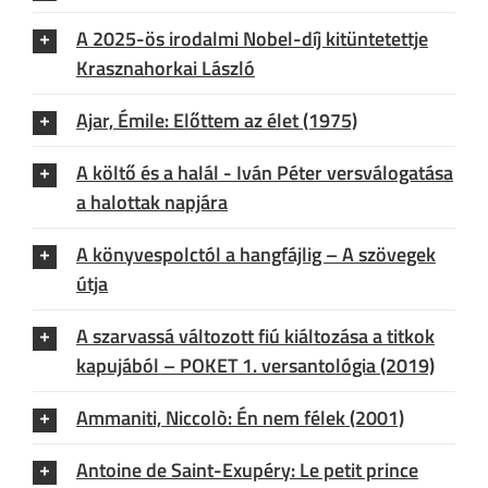
A 2025-ös irodalmi Nobel-díj kitüntetettje
Krasznahorkai László
Ajar, Émile: Előttem az élet (1975)
A költő és a halál - Iván Péter versválogatása
a halottak napjára
A könyvespolctól a hangfájlig – A szövegek
útja
A szarvassá változott fiú kiáltozása a titkok
kapujából – POKET 1. versantológia (2019)
Ammaniti, Niccolò: Én nem félek (2001)
Antoine de Saint-Exupéry: Le petit prince