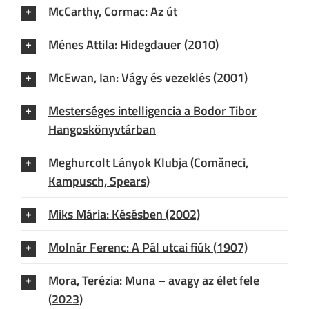
McCarthy, Cormac: Az út
Ménes Attila: Hidegdauer (2010)
McEwan, Ian: Vágy és vezeklés (2001)
Mesterséges intelligencia a Bodor Tibor
Hangoskönyvtárban
Meghurcolt Lányok Klubja (Comăneci,
Kampusch, Spears)
Miks Mária: Késésben (2002)
Molnár Ferenc: A Pál utcai fiúk (1907)
Mora, Terézia: Muna – avagy az élet fele
(2023)