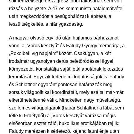
soknemzetiségű országrész többi lakosának sem volt
rózsás a helyzete. A 47-es kommunista hatalomátvétel
után megkezdődött a besúgóhálózat kiépítése, a
feszültségkeltés, a hiánygazdaság.
A magyar olvasó egy idő után hajlamos párhuzamot
vonni a „Vörös kesztyű” és Faludy György memoárja, a
„Pokolbeli víg napjaim” között. Csakugyan, a két
irodalmár ugyanolyan derűs beletörődéssel figyeli
környezetét, konstatálja saját létállapotának fokozatos
leromlását. Egyezik történelmi tudatosságuk is, Faludy
és Schlattner egyaránt pontosan határozzák meg
sorsuk világpolitikai koordinátáit, mely ezáltal már-már
elkerülhetetlenné válik. Mindketten nagy műveltségű,
szellemes világpolgárok (habár Schlattner a lábát sem
tette ki Erdélyből) a „Vörös kesztyű” varázsa mégis
elsősorban esztétizáló, bukolikus erotikájában rejlik:
Faludy merészen kísérletező, kéjenc fauni énje után