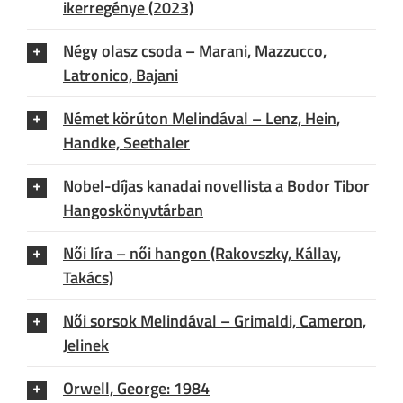
ikerregénye (2023)
Négy olasz csoda – Marani, Mazzucco,
Latronico, Bajani
Német körúton Melindával – Lenz, Hein,
Handke, Seethaler
Nobel-díjas kanadai novellista a Bodor Tibor
Hangoskönyvtárban
Női líra – női hangon (Rakovszky, Kállay,
Takács)
Női sorsok Melindával – Grimaldi, Cameron,
Jelinek
Orwell, George: 1984