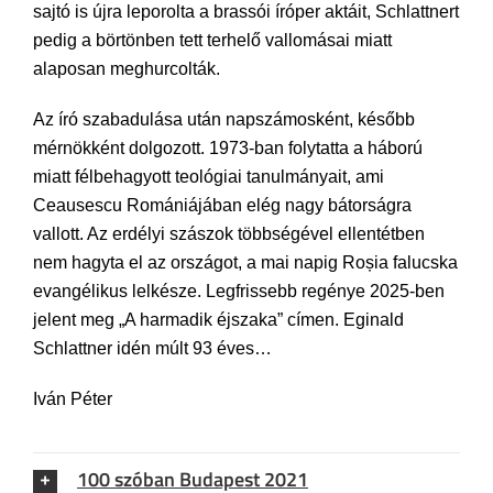
sajtó is újra leporolta a brassói íróper aktáit, Schlattnert
pedig a börtönben tett terhelő vallomásai miatt
alaposan meghurcolták.
Az író szabadulása után napszámosként, később
mérnökként dolgozott. 1973-ban folytatta a háború
miatt félbehagyott teológiai tanulmányait, ami
Ceausescu Romániájában elég nagy bátorságra
vallott. Az erdélyi szászok többségével ellentétben
nem hagyta el az országot, a mai napig Roșia falucska
evangélikus lelkésze. Legfrissebb regénye 2025-ben
jelent meg „A harmadik éjszaka” címen. Eginald
Schlattner idén múlt 93 éves…
Iván Péter
100 szóban Budapest 2021