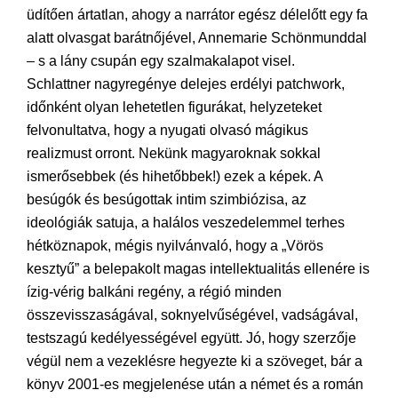
üdítően ártatlan, ahogy a narrátor egész délelőtt egy fa
alatt olvasgat barátnőjével, Annemarie Schönmunddal
– s a lány csupán egy szalmakalapot visel.
Schlattner nagyregénye delejes erdélyi patchwork,
időnként olyan lehetetlen figurákat, helyzeteket
felvonultatva, hogy a nyugati olvasó mágikus
realizmust orront. Nekünk magyaroknak sokkal
ismerősebbek (és hihetőbbek!) ezek a képek. A
besúgók és besúgottak intim szimbiózisa, az
ideológiák satuja, a halálos veszedelemmel terhes
hétköznapok, mégis nyilvánvaló, hogy a „Vörös
kesztyű” a belepakolt magas intellektualitás ellenére is
ízig-vérig balkáni regény, a régió minden
összevisszaságával, soknyelvűségével, vadságával,
testszagú kedélyességével együtt. Jó, hogy szerzője
végül nem a vezeklésre hegyezte ki a szöveget, bár a
könyv 2001-es megjelenése után a német és a román