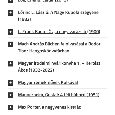
Lőrinc L. László: A Nagy Kupola szégyene
(1982)
L. Frank Baum: Óz, a nagy varázsló (1900)
Mach András Bächer-felolvasásai a Bodor
Tibor Hangoskönyvtárban
Magyar irodalmi nyárikonyha 1. – Kertész
Ákos (1932-2022)
Magyar remekművek Kulkával
Mannerheim, Gustaf: A téli háború (1951)
Max Porter, a negyvenes kissrác