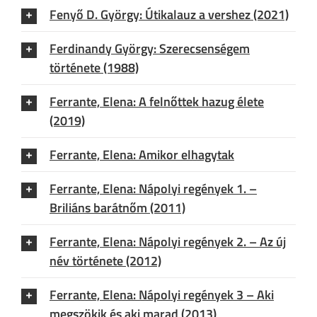
Fenyő D. György: Útikalauz a vershez (2021)
Ferdinandy György: Szerecsenségem
története (1988)
Ferrante, Elena: A felnőttek hazug élete
(2019)
Ferrante, Elena: Amikor elhagytak
Ferrante, Elena: Nápolyi regények 1. –
Briliáns barátnőm (2011)
Ferrante, Elena: Nápolyi regények 2. – Az új
név története (2012)
Ferrante, Elena: Nápolyi regények 3 – Aki
megszökik és aki marad (2013)