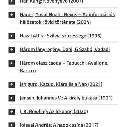
Han Kang: Növényevő (2007)
Harari, Yuval Noah : Nexus – Az információs
hálózatok rövid története (2024)
Hazai Attila: Szilvia szüzessége (1995)
Három lányregény, Dahl, G Szabó, Vadadi
Három olasz csoda – Tabucchi, Avallone,
Baricco
Ishiguro, Kazuo: Klara és a Nap (2021)
Jensen, Johannes V.: A király bukása (1901)
J. K. Rowling: Az Ickabog (2020)
Jolsvai András: A napok színe (2017)