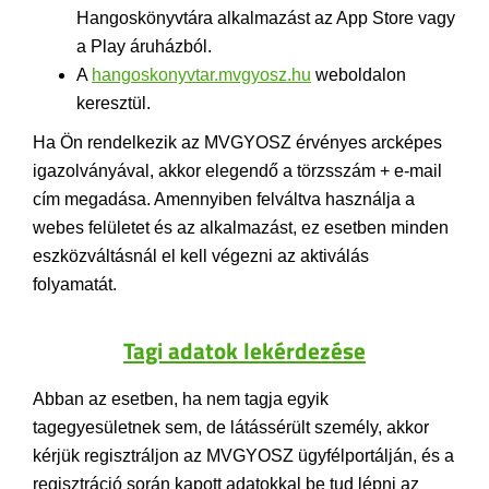
Hangoskönyvtára alkalmazást az App Store vagy
a Play áruházból.
A
hangoskonyvtar.mvgyosz.hu
weboldalon
keresztül.
Ha Ön rendelkezik az MVGYOSZ érvényes arcképes
igazolványával, akkor elegendő a törzsszám + e-mail
cím megadása. Amennyiben felváltva használja a
webes felületet és az alkalmazást, ez esetben minden
eszközváltásnál el kell végezni az aktiválás
folyamatát.
Tagi adatok lekérdezése
Abban az esetben, ha nem tagja egyik
tagegyesületnek sem, de látássérült személy, akkor
kérjük regisztráljon az MVGYOSZ ügyfélportálján, és a
regisztráció során kapott adatokkal be tud lépni az