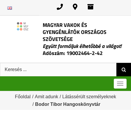
Kihagyás
MAGYAR VAKOK ÉS
GYENGÉNLÁTÓK ORSZÁGOS
SZÖVETSÉGE
Együtt formáljuk élhetőbbé a világot!
Adószám: 19002464-2-42
Keresés:
Men
Főoldal
/
Amit adunk
/
Látássérült személyeknek
/
Bodor Tibor Hangoskönyvtár