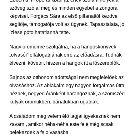
szöveg szólal meg és minden egyebet a zongora
képvisel. Forgács Sára az első pillanattól kezdve
segítője, támogatója volt az ügynek. Tapasztalata, jó
ízlése pótolhatatlanná tette.
Nagy örömömre szolgálna, ha a hangoskönyvek
„olvasói” ellátogatnának erre az előadásra. Tudnák
élvezni, követni, hiszen a hangok itt a főszereplők.
Sajnos az otthonom adottságai nem megfelelőek az
olvasáshoz. Az ablakaim egy nagyon forgalmas útra
néznek, negyed óránként harangoznak, a szomszéd
kutyák örömükben, bánatukban ugatnak.
A családom még velem élő tagjai igyekeznek nem
zavarni, amikor néha-néha este felé mégiscsak
belekezdek a felolvasásba.