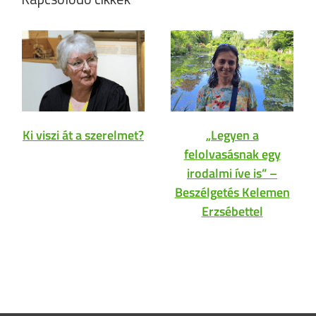
Ki viszi át a szerelmet?
„Legyen a
felolvasásnak egy
irodalmi íve is” –
Beszélgetés Kelemen
Erzsébettel