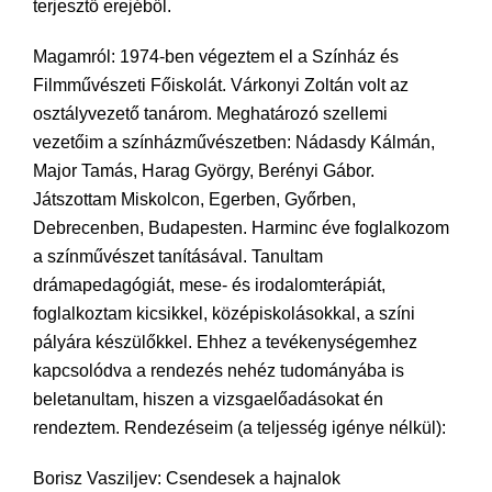
terjesztő erejéből.
Magamról: 1974-ben végeztem el a Színház és
Filmművészeti Főiskolát. Várkonyi Zoltán volt az
osztályvezető tanárom. Meghatározó szellemi
vezetőim a színházművészetben: Nádasdy Kálmán,
Major Tamás, Harag György, Berényi Gábor.
Játszottam Miskolcon, Egerben, Győrben,
Debrecenben, Budapesten. Harminc éve foglalkozom
a színművészet tanításával. Tanultam
drámapedagógiát, mese- és irodalomterápiát,
foglalkoztam kicsikkel, középiskolásokkal, a színi
pályára készülőkkel. Ehhez a tevékenységemhez
kapcsolódva a rendezés nehéz tudományába is
beletanultam, hiszen a vizsgaelőadásokat én
rendeztem. Rendezéseim (a teljesség igénye nélkül):
Borisz Vasziljev: Csendesek a hajnalok