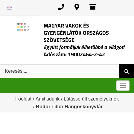
Kihagyás
MAGYAR VAKOK ÉS
GYENGÉNLÁTÓK ORSZÁGOS
SZÖVETSÉGE
Együtt formáljuk élhetőbbé a világot!
Adószám: 19002464-2-42
Keresés:
Men
Főoldal
/
Amit adunk
/
Látássérült személyeknek
/
Bodor Tibor Hangoskönyvtár