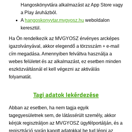
Hangoskönyvtára alkalmazást az App Store vagy
a Play áruházból.
A
hangoskonyvtar.mvgyosz.hu
weboldalon
keresztül.
Ha Ön rendelkezik az MVGYOSZ érvényes arcképes
igazolványával, akkor elegendő a törzsszám + e-mail
cím megadása. Amennyiben felváltva használja a
webes felületet és az alkalmazást, ez esetben minden
eszközváltásnál el kell végezni az aktiválás
folyamatát.
Tagi adatok lekérdezése
Abban az esetben, ha nem tagja egyik
tagegyesületnek sem, de látássérült személy, akkor
kérjük regisztráljon az MVGYOSZ ügyfélportálján, és a
regisztráció során kapott adatokkal be tud lépni az