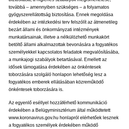
továbbá – amennyiben szükséges – a folyamatos
gyógyszerellátottság biztosítása. Ennek megoldása
érdekében az intézkedési terv felszólít az átmenetileg
bezárt állami és önkormányzati intézmények
munkatársainak, illetve a nélkülözhető munkakört
betöltő állami alkalmazottak bevonására a fogyatékos
személyekkel kapcsolatos feladatok megvalósításába,
a munkajogi szabályok betartásával. Emellett az
idősek támogatása érdekében az önkéntesek
toborzására szolgáló honlapon lehetőség lesz a
fogyatékos emberek ellátásában közreműködő
önkéntesek toborzására is.
Az egyenlő eséllyel hozzáférhető kommunikáció
érdekében a Belügyminisztérium által működtetett
www.koronavirus.gov.hu honlapról elérhetőek lesznek
a fogyatékos személyek érdekében működő