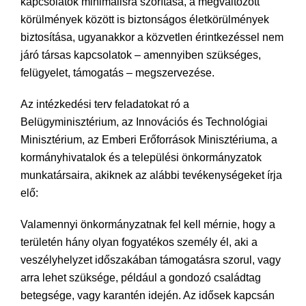
kapcsolatok minimálisra szorítása, a megváltozott
körülmények között is biztonságos életkörülmények
biztosítása, ugyanakkor a közvetlen érintkezéssel nem
járó társas kapcsolatok – amennyiben szükséges,
felügyelet, támogatás – megszervezése.
Az intézkedési terv feladatokat ró a
Belügyminisztérium, az Innovációs és Technológiai
Minisztérium, az Emberi Erőforrások Minisztériuma, a
kormányhivatalok és a települési önkormányzatok
munkatársaira, akiknek az alábbi tevékenységeket írja
elő:
Valamennyi önkormányzatnak fel kell mérnie, hogy a
területén hány olyan fogyatékos személy él, aki a
veszélyhelyzet időszakában támogatásra szorul, vagy
arra lehet szüksége, például a gondozó családtag
betegsége, vagy karantén idején. Az idősek kapcsán