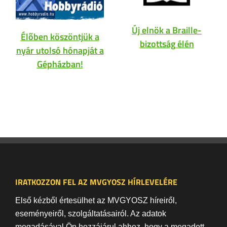
Új elnök a Braille-
Élőben köszöntjük a
bizottság élén
nyár utolsó hónapját a
Gépházban!
IRATKOZZON FEL AZ MVGYOSZ HÍRLEVELÉRE
Első kézből értesülhet az MVGYOSZ híreiről,
eseményeiről, szolgáltatásairól. Az adatok
megadásával Ön hozzájárul ahhoz, hogy a megadott