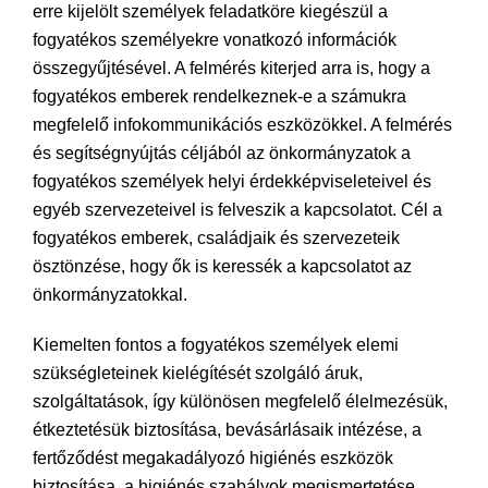
erre kijelölt személyek feladatköre kiegészül a
fogyatékos személyekre vonatkozó információk
összegyűjtésével. A felmérés kiterjed arra is, hogy a
fogyatékos emberek rendelkeznek-e a számukra
megfelelő infokommunikációs eszközökkel. A felmérés
és segítségnyújtás céljából az önkormányzatok a
fogyatékos személyek helyi érdekképviseleteivel és
egyéb szervezeteivel is felveszik a kapcsolatot. Cél a
fogyatékos emberek, családjaik és szervezeteik
ösztönzése, hogy ők is keressék a kapcsolatot az
önkormányzatokkal.
Kiemelten fontos a fogyatékos személyek elemi
szükségleteinek kielégítését szolgáló áruk,
szolgáltatások, így különösen megfelelő élelmezésük,
étkeztetésük biztosítása, bevásárlásaik intézése, a
fertőződést megakadályozó higiénés eszközök
biztosítása, a higiénés szabályok megismertetése,