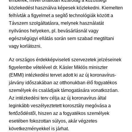
emberek, mivel önállóan kizárólag a közösségi
közlekedést használva képesek közlekedni. Kiemelten
felhívták a figyelmet a segítő technológiák között a
Távszem szolgáltatásra, melynek használatát
nyilvános helyeken, pl. bevásárlásnál vagy
egészségügyi ellátás során sem szabad megtiltani
vagy korlátozni.
Az országos érdekképviseleti szervezetek jelzéseinek
figyelembe vételével dr. Kásler Miklós miniszter
(EMMI) intézkedési tervet adott ki az új koronavírus-
járvány időszakában az otthonukban élő fogyatékos
személyek és családjaik támogatására vonatkozóan.
Az intézkedési terv célja az új koronavírus által
leginkább veszélyeztetett korosztály megóvása a
fertőződéstől, hiszen az a fogyatékos személyek
esetében fokozottan súlyos, akár végzetes
következményekkel is járhat.