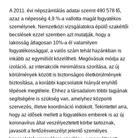
A 2011. évi népszámlálás adatai szerint 490 578 fő,
azaz a népesség 4,9 %-a vallotta magát fogyatékos
személynek. Nemzetközi vizsgálatokra épülő szakértői
becslések ezzel szemben azt mutatják, hogy a
lakosság átlagosan 10%-a él valamilyen
fogyatékossággal, a valós szám tehát hazánkban is
inkább az egymilliót közelítheti. Megóvásuk módja az
izoláció, az interakciók minimálisra szorítása, az új
körülmények között is biztonságos életkörülmények
biztosítása, a korábbi kapcsolatok hiányát enyhítő
lépések megtétele. Ehhez a társadalom többi tagjának
segítségére is szükség van, amelyhez központi
szervezés, illetve koordináció indokolt. Tekintettel arra,
hogy az idősek mellett a fogyatékos emberek is az új
koronavírus által veszélyeztetett körbe tartoznak,
javasolt a fertőzésveszélyt jelentő személyes