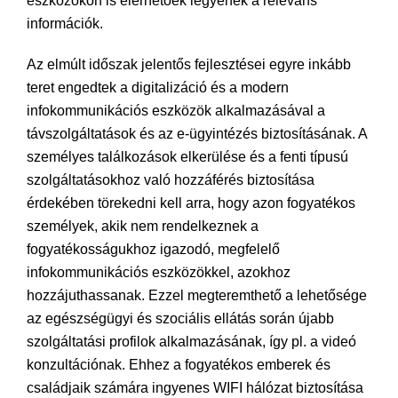
eszközökön is elérhetőek legyenek a releváns
információk.
Az elmúlt időszak jelentős fejlesztései egyre inkább
teret engedtek a digitalizáció és a modern
infokommunikációs eszközök alkalmazásával a
távszolgáltatások és az e-ügyintézés biztosításának. A
személyes találkozások elkerülése és a fenti típusú
szolgáltatásokhoz való hozzáférés biztosítása
érdekében törekedni kell arra, hogy azon fogyatékos
személyek, akik nem rendelkeznek a
fogyatékosságukhoz igazodó, megfelelő
infokommunikációs eszközökkel, azokhoz
hozzájuthassanak. Ezzel megteremthető a lehetősége
az egészségügyi és szociális ellátás során újabb
szolgáltatási profilok alkalmazásának, így pl. a videó
konzultációnak. Ehhez a fogyatékos emberek és
családjaik számára ingyenes WIFI hálózat biztosítása