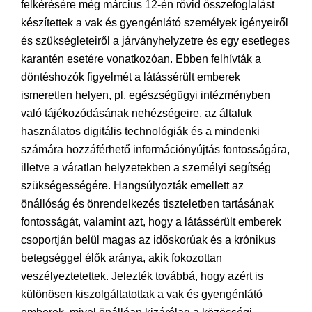
felkérésére még március 12-én rövid összefoglalást
készítettek a vak és gyengénlátó személyek igényeiről
és szükségleteiről a járványhelyzetre és egy esetleges
karantén esetére vonatkozóan. Ebben felhívták a
döntéshozók figyelmét a látássérült emberek
ismeretlen helyen, pl. egészségügyi intézményben
való tájékozódásának nehézségeire, az általuk
használatos digitális technológiák és a mindenki
számára hozzáférhető információnyújtás fontosságára,
illetve a váratlan helyzetekben a személyi segítség
szükségességére. Hangsúlyozták emellett az
önállóság és önrendelkezés tiszteletben tartásának
fontosságát, valamint azt, hogy a látássérült emberek
csoportján belül magas az időskorúak és a krónikus
betegséggel élők aránya, akik fokozottan
veszélyeztetettek. Jelezték továbbá, hogy azért is
különösen kiszolgáltatottak a vak és gyengénlátó