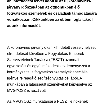
án intézkedési tervet adott ki az új koronavírus-
járvány időszakában az otthonukban élő
fogyatékos személyek és családjaik támogatására
vonatkozóan. Cikkünkben az ebben foglaltakról
adunk információt.
A koronavírus járvány okán kihirdetett veszélyhelyzet
elrendelését követően a Fogyatékos Emberek
Szervezeteinek Tanácsa (FESZT) azonnali
egyeztetést és együttműködést kezdeményezett a
kormányzattal a fogyatékos személyek speciális
igényeire reagáló segítségnyújtás céljából. A
munkában a látássérült személyeket képviselve az
MVGYOSZ is részt vett.
Az MVGYOSZ munkatársai a FESZT elnökének