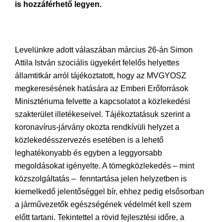
is hozzáférhető legyen.
Levelünkre adott válaszában március 26-án Simon
Attila István szociális ügyekért felelős helyettes
államtitkár arról tájékoztatott, hogy az MVGYOSZ
megkeresésének hatására az Emberi Erőforrások
Minisztériuma felvette a kapcsolatot a közlekedési
szakterület illetékeseivel. Tájékoztatásuk szerint a
koronavírus-járvány okozta rendkívüli helyzet a
közlekedésszervezés esetében is a lehető
leghatékonyabb és egyben a leggyorsabb
megoldásokat igényelte. A tömegközlekedés – mint
közszolgáltatás – fenntartása jelen helyzetben is
kiemelkedő jelentőséggel bír, ehhez pedig elsősorban
a járművezetők egészségének védelmét kell szem
előtt tartani. Tekintettel a rövid fejlesztési időre, a