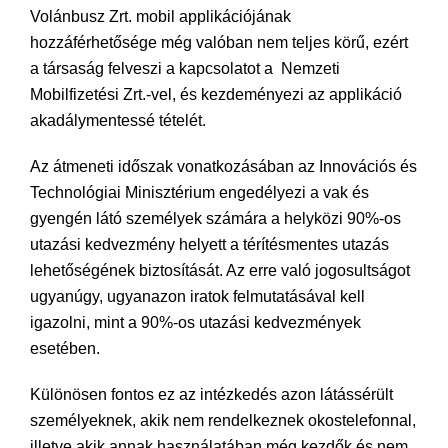
Volánbusz Zrt. mobil applikációjának
hozzáférhetősége még valóban nem teljes körű, ezért
a társaság felveszi a kapcsolatot a Nemzeti
Mobilfizetési Zrt.-vel, és kezdeményezi az applikáció
akadálymentessé tételét.
Az átmeneti időszak vonatkozásában az Innovációs és
Technológiai Minisztérium engedélyezi a vak és
gyengén látó személyek számára a helyközi 90%-os
utazási kedvezmény helyett a térítésmentes utazás
lehetőségének biztosítását. Az erre való jogosultságot
ugyanúgy, ugyanazon iratok felmutatásával kell
igazolni, mint a 90%-os utazási kedvezmények
esetében.
Különösen fontos ez az intézkedés azon látássérült
személyeknek, akik nem rendelkeznek okostelefonnal,
illetve akik annak használatában még kezdők és nem