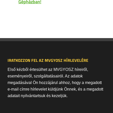
Gépházban!
IRATKOZZON FEL AZ MVGYOSZ HÍRLEVELÉRE
Első kézből értesülhet az MVGYOSZ híreiről,
eseményeiről, szolgáltatásairól. Az adatok
megadásával Ön hozzájárul ahhoz, hogy a megadott
e-mail címre hírlevelet küldjünk Önnek, és a megadott
adatait nyilvántartsuk és kezeljük.