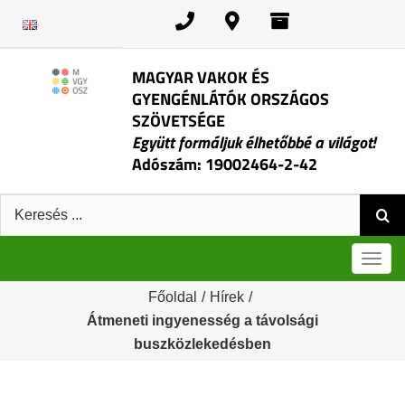
Kihagyás
MAGYAR VAKOK ÉS
GYENGÉNLÁTÓK ORSZÁGOS
SZÖVETSÉGE
Együtt formáljuk élhetőbbé a világot!
Adószám: 19002464-2-42
Keresés:
Men
Főoldal
/
Hírek
/
Átmeneti ingyenesség a távolsági
buszközlekedésben