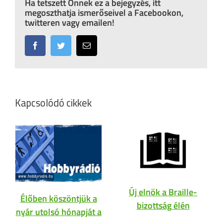
Ha tetszett Önnek ez a bejegyzés, itt
megoszthatja ismerőseivel a Facebookon,
twitteren vagy emailen!
Facebook
Twitter
Email:
Kapcsolódó cikkek
Új elnök a Braille-
Élőben köszöntjük a
bizottság élén
nyár utolsó hónapját a