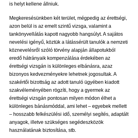
is helyt kellene állniuk.
Megkeresésünkben két terület, mégpedig az érettségi,
azon belül is az emelt szintű vizsga, valamint a
tankönyvellátás kapott nagyobb hangsúlyt. A sajátos
nevelési igényű, köztük a látássérült tanulók a nemzeti
köznevelésről szóló törvény alapján állapotukból
eredő hátrányaik kompenzálása érdekében az
érettségi vizsgán is különleges elbánásra, azaz
bizonyos kedvezményekre lehetnek jogosultak. A
szakértői bizottság az adott tanuló ügyében kiadott
szakvéleményében rögzíti, hogy a gyermek az
érettségi vizsgán pontosan milyen módon élhet a
különleges bánásmóddal, ami lehet – egyebek mellett
– hosszabb felkészülési idő, személyi segítés, adaptált
anyagok, illetve szükséges segédeszközök
használatának biztosítása, stb.