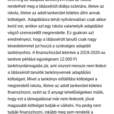
rendelheti meg a látássérült diákja számára, illetve az
iskola, illetve az adott tankerület köteles állni annak
költségeit. Adaptálásra tehát nyilvánvalóan csak akkor
kerül sor, amikor azt egy iskola valamelyik adaptálást
végző szervezettől megrendelte. Ez gyakran azt
eredményezi, hogy a látássérült tanuló csak nagy
késedelemmel jut hozzá a szükséges adaptált
tankönyvhöz. A finanszírozást tekintve a 2019-2020-as
tanévre például egységesen 12.000 Ft
tankönyvtámogatás jár, ami viszont messze nem fedezi
a látássérült tanulók tankönyveinek adaptálási
költségeit. Mivel a tankönyv előállítási költségeit a
megrendelő iskola, illetve az adott tankerület köteles
finanszírozni, ezért az ő anyagi lehetőségeiken múlik,
hogy ezt a támogatással már nem fedezett, jóval
magasabb költséget tudják-e vállalni. Ha pedig nem
tudják finanszírozni, inkább meg sem rendelik a