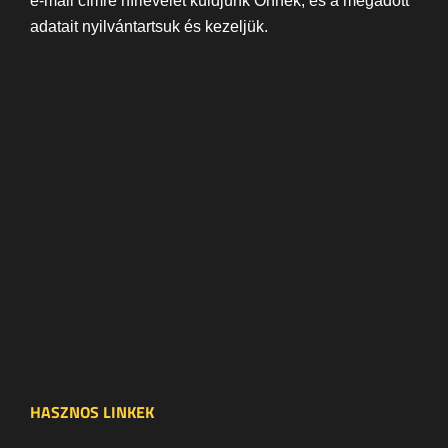
e-mail címre hírlevelet küldjünk Önnek, és a megadott
adatait nyilvántartsuk és kezeljük.
HASZNOS LINKEK