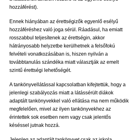
hozzáférést).
Ennek hiányában az érettségizők egyenlő esélyű
hozzáféréshez való joga sérül. Ráadásul, ha emiatt
rosszabbul teljesítenek az érettségin, akkor
hátrányosabb helyzetbe kerülhetnek a felsőfokú
felvételi vonatkozásában is, hiszen nyilván a
továbbtanulás szándéka miatt választják az emelt
szintű érettségi lehetőségét.
A tankönyvellátással kapcsolatban kifejtettük, hogy a
jelenlegi szabályozás miatt a látássérült diákok
adaptált tankönyvekkel való ellátása ma nem működik
megfelelően, mivel az ilyen tankönyvekhez az
érintettek sok esetben nem vagy csak jelentős
késéssel jutnak hozzá.
Jelenleg az adaptált tankönyvet csak az iskola