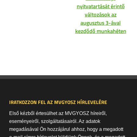
nyitvatartását érintő
változások az
augusztus 3-ával
kezdődő munkahéten
IRATKOZZON FEL AZ MVGYOSZ HÍRLEVELÉRE
Első kézből értesülhet az MVGYOSZ híreiről,
eseményeiről, szolgáltatásairól. Az adatok
megadásával Ön hozzájárul ahhoz, hogy a megadott