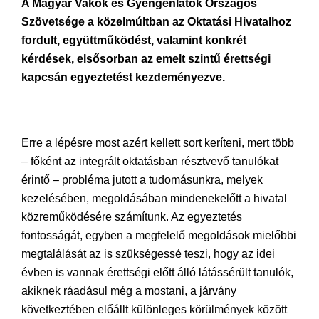
A Magyar Vakok és Gyengénlátók Országos
Szövetsége a közelmúltban az Oktatási Hivatalhoz
fordult, együttműködést, valamint konkrét
kérdések, elsősorban az emelt szintű érettségi
kapcsán egyeztetést kezdeményezve.
Erre a lépésre most azért kellett sort keríteni, mert több
– főként az integrált oktatásban résztvevő tanulókat
érintő – probléma jutott a tudomásunkra, melyek
kezelésében, megoldásában mindenekelőtt a hivatal
közreműködésére számítunk. Az egyeztetés
fontosságát, egyben a megfelelő megoldások mielőbbi
megtalálását az is szükségessé teszi, hogy az idei
évben is vannak érettségi előtt álló látássérült tanulók,
akiknek ráadásul még a mostani, a járvány
következtében előállt különleges körülmények között