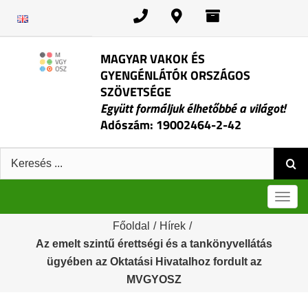
Kihagyás
MAGYAR VAKOK ÉS
GYENGÉNLÁTÓK ORSZÁGOS
SZÖVETSÉGE
Együtt formáljuk élhetőbbé a világot!
Adószám: 19002464-2-42
Keresés:
Men
Főoldal
/
Hírek
/
Az emelt szintű érettségi és a tankönyvellátás
ügyében az Oktatási Hivatalhoz fordult az
MVGYOSZ