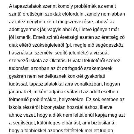
A tapasztalatok szerint komoly problémák az emelt
szintű érettségin szoktak előfordulni, amely nem abban
az intézményben kerül megszervezésre, ahová az
adott gyermek jár, vagyis ahol őt, illetve igényeit már
jól ismerik. Emelt szintű érettségi esetén az érettségiző
diák eltérő szükségleteiről (pl. megfelelő segédeszköz
használata, személyi segítő jelenléte) a vizsgát
szervező iskola az Oktatási Hivatal felületéről szerez
tudomást, azonban az őt ott fogadó szakemberek
gyakran nem rendelkeznek konkrét gyakorlati
tudással, tapasztalatokkal arra vonatkozóan, hogyan
járjanak el, miként adjanak választ az adott esetben
felmerülő problémákra, helyzetekre. Ez sok esetben az
iskola részéről bizonytalan hozzáálláshoz, illetve
ahhoz vezet, hogy a diák nem feltétlenül kapja meg azt
a segítséget, különleges elbánást, ami biztosítaná,
hogy a többiekkel azonos feltételek mellett tudjon