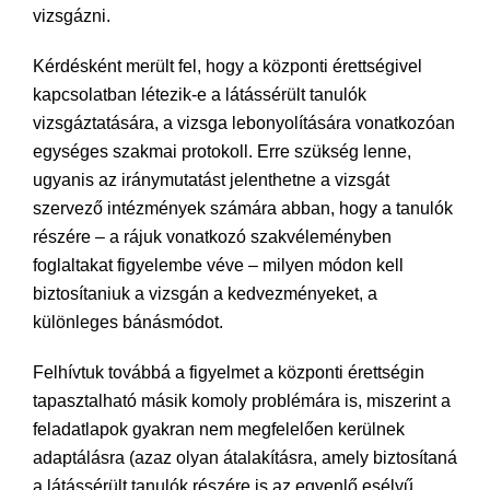
vizsgázni.
Kérdésként merült fel, hogy a központi érettségivel
kapcsolatban létezik-e a látássérült tanulók
vizsgáztatására, a vizsga lebonyolítására vonatkozóan
egységes szakmai protokoll. Erre szükség lenne,
ugyanis az iránymutatást jelenthetne a vizsgát
szervező intézmények számára abban, hogy a tanulók
részére – a rájuk vonatkozó szakvéleményben
foglaltakat figyelembe véve – milyen módon kell
biztosítaniuk a vizsgán a kedvezményeket, a
különleges bánásmódot.
Felhívtuk továbbá a figyelmet a központi érettségin
tapasztalható másik komoly problémára is, miszerint a
feladatlapok gyakran nem megfelelően kerülnek
adaptálásra (azaz olyan átalakításra, amely biztosítaná
a látássérült tanulók részére is az egyenlő esélyű