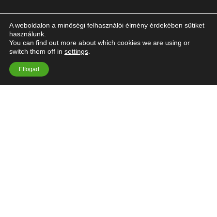
A weboldalon a minőségi felhasználói élmény érdekében sütiket
használunk.
You can find out more about which cookies we are using or
HASZNOS LINKEK
switch them off in
settings
.
Elfogad
Gyakran ismételt kérdések (GY.I.K.)
Letölthető dokumentumok
Adatvédelem
Egyéb szervezetek, intézmények
Általános Szerződési Feltételek
Impresszum