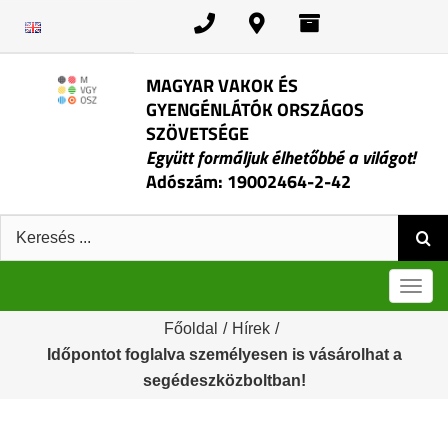
Kihagyás
MAGYAR VAKOK ÉS
GYENGÉNLÁTÓK ORSZÁGOS
SZÖVETSÉGE
Együtt formáljuk élhetőbbé a világot!
Adószám: 19002464-2-42
Keresés:
Men
Főoldal
/
Hírek
/
Időpontot foglalva személyesen is vásárolhat a
segédeszközboltban!