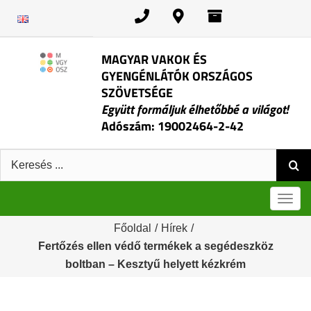
Kihagyás
MAGYAR VAKOK ÉS
GYENGÉNLÁTÓK ORSZÁGOS
SZÖVETSÉGE
Együtt formáljuk élhetőbbé a világot!
Adószám: 19002464-2-42
Keresés:
Men
Főoldal
/
Hírek
/
Fertőzés ellen védő termékek a segédeszköz
boltban – Kesztyű helyett kézkrém