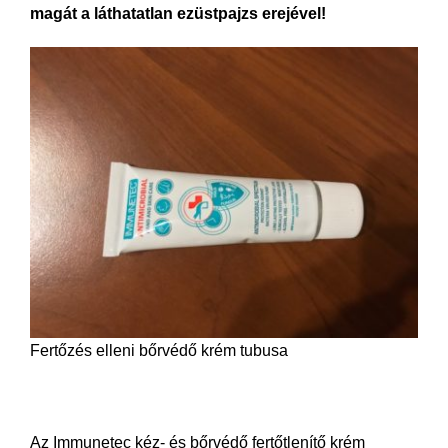
magát a láthatatlan ezüstpajzs erejével!
Fertőzés elleni bőrvédő krém tubusa
Az Immunetec kéz- és bőrvédő fertőtlenítő krém