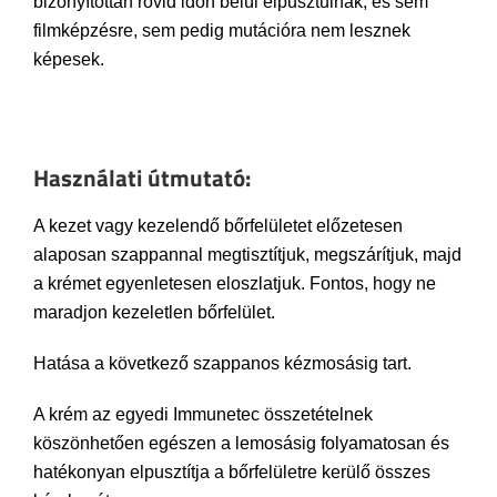
bizonyítottan rövid időn belül elpusztulnak, és sem
filmképzésre, sem pedig mutációra nem lesznek
képesek.
Használati útmutató:
A kezet vagy kezelendő bőrfelületet előzetesen
alaposan szappannal megtisztítjuk, megszárítjuk, majd
a krémet egyenletesen eloszlatjuk. Fontos, hogy ne
maradjon kezeletlen bőrfelület.
Hatása a következő szappanos kézmosásig tart.
A krém az egyedi Immunetec összetételnek
köszönhetően egészen a lemosásig folyamatosan és
hatékonyan elpusztítja a bőrfelületre kerülő összes