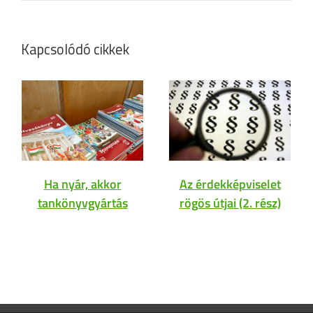
Kapcsolódó cikkek
Ha nyár, akkor
Az érdekképviselet
tankönyvgyártás
rögös útjai (2. rész)