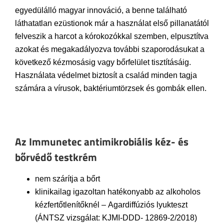
egyedülálló magyar innováció, a benne található
láthatatlan ezüstionok már a használat első pillanatától
felveszik a harcot a kórokozókkal szemben, elpusztítva
azokat és megakadályozva további szaporodásukat a
következő kézmosásig vagy bőrfelület tisztításáig.
Használata védelmet biztosít a család minden tagja
számára a vírusok, baktériumtörzsek és gombák ellen.
Az Immunetec antimikrobiális kéz- és
bőrvédő testkrém
nem szárítja a bőrt
klinikailag igazoltan hatékonyabb az alkoholos
kézfertőtlenítőknél – Agardiffúziós lyukteszt
(ÁNTSZ vizsgálat: KJMI-DDD- 12869-2/2018)