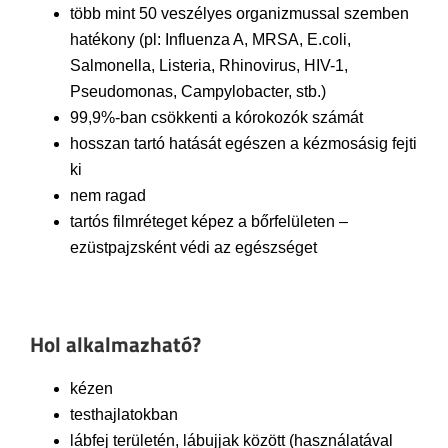
több mint 50 veszélyes organizmussal szemben
hatékony (pl: Influenza A, MRSA, E.coli,
Salmonella, Listeria, Rhinovirus, HIV-1,
Pseudomonas, Campylobacter, stb.)
99,9%-ban csökkenti a kórokozók számát
hosszan tartó hatását egészen a kézmosásig fejti
ki
nem ragad
tartós filmréteget képez a bőrfelületen –
ezüstpajzsként védi az egészséget
Hol alkalmazható?
kézen
testhajlatokban
lábfej területén, lábujjak között (használatával